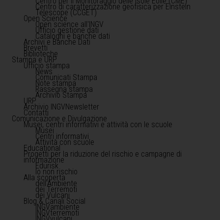
Centro per il Monitoraggio delle Isole Eolie (CME)
Centro di caratterizzazione geofisica per Einstein
Telescope (CCGET)
Open Science
Open science all'INGV
Ufficio gestione dati
Cataloghi e banche dati
Archivi e Banche Dati
Brevetti
Biblioteche
Stampa e URP
Ufficio stampa
News
Comunicati Stampa
Note stampa
Rassegna stampa
Archivio Stampa
URP
Archivio INGVNewsletter
Contatti
Comunicazione e Divulgazione
Musei, centri informativi e attività con le scuole
Musei
Centri informativi
Attività con scuole
Educational
Progetti per la riduzione del rischio e campagne di
informazione
Edurisk
Io non rischio
Alla scoperta
dell'Ambiente
dei Terremoti
dei Vulcani
Blog & Canali Social
INGVambiente
INGVterremoti
INGVvulcani