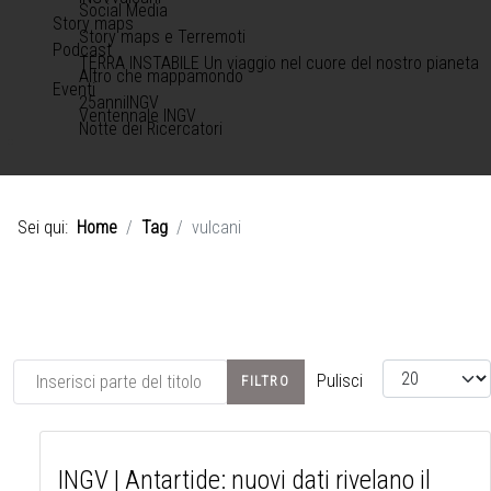
Social Media
Story maps
Story maps e Terremoti
Podcast
TERRA INSTABILE Un viaggio nel cuore del nostro pianeta
Altro che mappamondo
Eventi
25anniINGV
Ventennale INGV
Notte dei Ricercatori
Sei qui:
Home
Tag
vulcani
Inserisci parte del titolo
Visualizza #
Pulisci
FILTRO
INGV | Antartide: nuovi dati rivelano il