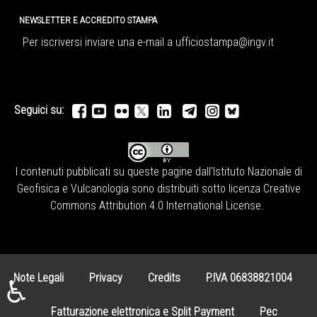
NEWSLETTER E ACCREDITO STAMPA
Per iscriversi inviare una e-mail a
ufficiostampa@ingv.it
Seguici su:
I contenuti pubblicati su queste pagine dall'
Istituto Nazionale di
Geofisica e Vulcanologia
sono distribuiti sotto licenza
Creative
Commons Attribution 4.0 International License
.
Note Legali
Privacy
Credits
P.IVA 06838821004
♿
Fatturazione elettronica e Split Payment
Pec