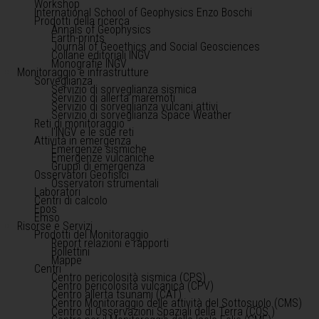
Workshop
International School of Geophysics Enzo Boschi
Prodotti della ricerca
Annals of Geophysics
Earth-prints
Journal of Geoethics and Social Geosciences
Collane editoriali INGV
Monografie INGV
Monitoraggio e infrastrutture
Sorveglianza
Servizio di sorveglianza sismica
Servizio di allerta maremoti
Servizio di sorveglianza vulcani attivi
Servizio di sorveglianza Space Weather
Reti di monitoraggio
l'INGV e le sue reti
Attività in emergenza
Emergenze sismiche
Emergenze vulcaniche
Gruppi di emergenza
Osservatori Geofisici
Osservatori strumentali
Laboratori
Centri di calcolo
Epos
Emso
Risorse e Servizi
Prodotti del Monitoraggio
Report relazioni e rapporti
Bollettini
Mappe
Centri
Centro pericolosità sismica (CPS)
Centro pericolosità vulcanica (CPV)
Centro allerta tsunami (CAT)
Centro Monitoraggio delle attività del Sottosuolo (CMS)
Centro di Osservazioni Spaziali della Terra (COS )