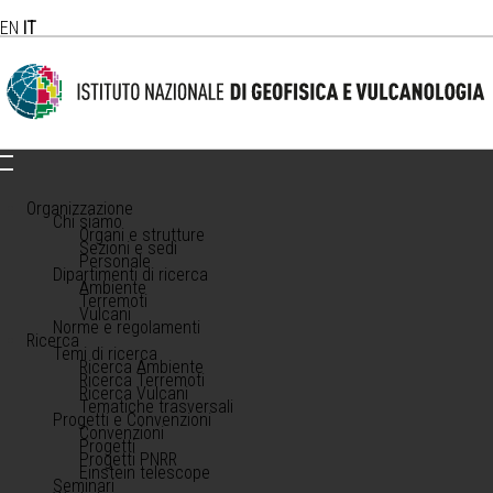
EN
IT
Organizzazione
Chi siamo
Organi e strutture
Sezioni e sedi
Personale
Dipartimenti di ricerca
Ambiente
Terremoti
Vulcani
Norme e regolamenti
Ricerca
Temi di ricerca
Ricerca Ambiente
Ricerca Terremoti
Ricerca Vulcani
Tematiche trasversali
Progetti e Convenzioni
Convenzioni
Progetti
Progetti PNRR
Einstein telescope
Seminari