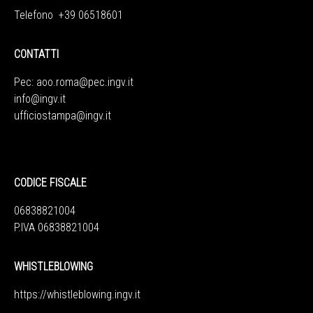
Telefono +39 06518601
CONTATTI
Pec:
aoo.roma@pec.ingv.it
info@ingv.it
ufficiostampa@ingv.it
CODICE FISCALE
06838821004
P.IVA 06838821004
WHISTLEBLOWING
https://whistleblowing.ingv.
it