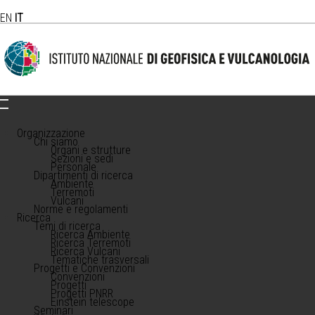
EN
IT
Organizzazione
Chi siamo
Organi e strutture
Sezioni e sedi
Personale
Dipartimenti di ricerca
Ambiente
Terremoti
Vulcani
Norme e regolamenti
Ricerca
Temi di ricerca
Ricerca Ambiente
Ricerca Terremoti
Ricerca Vulcani
Tematiche trasversali
Progetti e Convenzioni
Convenzioni
Progetti
Progetti PNRR
Einstein telescope
Seminari