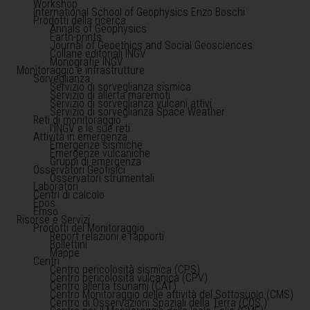
Workshop
International School of Geophysics Enzo Boschi
Prodotti della ricerca
Annals of Geophysics
Earth-prints
Journal of Geoethics and Social Geosciences
Collane editoriali INGV
Monografie INGV
Monitoraggio e infrastrutture
Sorveglianza
Servizio di sorveglianza sismica
Servizio di allerta maremoti
Servizio di sorveglianza vulcani attivi
Servizio di sorveglianza Space Weather
Reti di monitoraggio
l'INGV e le sue reti
Attività in emergenza
Emergenze sismiche
Emergenze vulcaniche
Gruppi di emergenza
Osservatori Geofisici
Osservatori strumentali
Laboratori
Centri di calcolo
Epos
Emso
Risorse e Servizi
Prodotti del Monitoraggio
Report relazioni e rapporti
Bollettini
Mappe
Centri
Centro pericolosità sismica (CPS)
Centro pericolosità vulcanica (CPV)
Centro allerta tsunami (CAT)
Centro Monitoraggio delle attività del Sottosuolo (CMS)
Centro di Osservazioni Spaziali della Terra (COS )