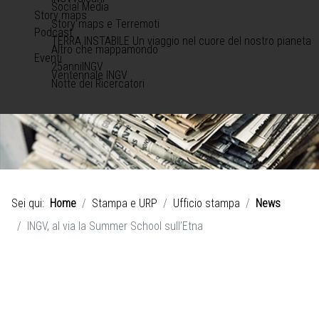
Social Media
Story maps
Story maps e Terremoti
Podcast
TERRA INSTABILE Un viaggio nel cuore del nostro pianeta
Altro che mappamondo
Eventi
25anniINGV
Ventennale INGV
Notte dei Ricercatori
Sei qui:
Home
Stampa e URP
Ufficio stampa
News
INGV, al via la Summer School sull’Etna