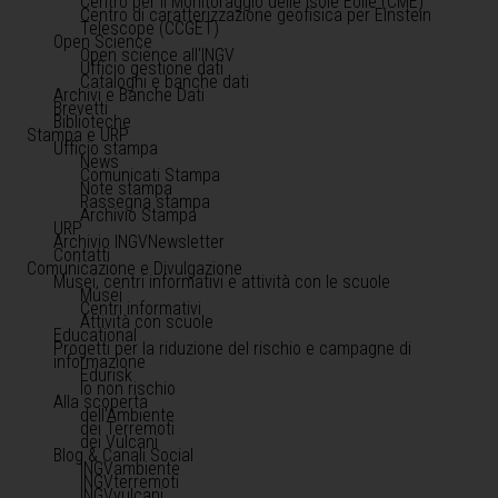
Centro per il Monitoraggio delle Isole Eolie (CME)
Centro di caratterizzazione geofisica per Einstein
Telescope (CCGET)
Open Science
Open science all'INGV
Ufficio gestione dati
Cataloghi e banche dati
Archivi e Banche Dati
Brevetti
Biblioteche
Stampa e URP
Ufficio stampa
News
Comunicati Stampa
Note stampa
Rassegna stampa
Archivio Stampa
URP
Archivio INGVNewsletter
Contatti
Comunicazione e Divulgazione
Musei, centri informativi e attività con le scuole
Musei
Centri informativi
Attività con scuole
Educational
Progetti per la riduzione del rischio e campagne di
informazione
Edurisk
Io non rischio
Alla scoperta
dell'Ambiente
dei Terremoti
dei Vulcani
Blog & Canali Social
INGVambiente
INGVterremoti
INGVvulcani