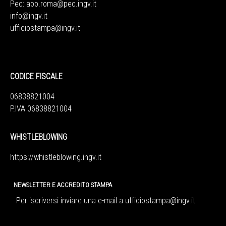
Pec:
aoo.roma@pec.ingv.it
info@ingv.it
ufficiostampa@ingv.it
CODICE FISCALE
06838821004
P.IVA 06838821004
WHISTLEBLOWING
https://whistleblowing.ingv.
it
NEWSLETTER E ACCREDITO STAMPA
Per iscriversi inviare una e-mail a
ufficiostampa@ingv.it