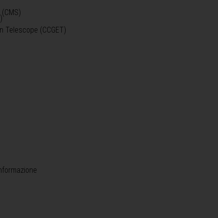
o (CMS)
)
)
ein Telescope (CCGET)
informazione