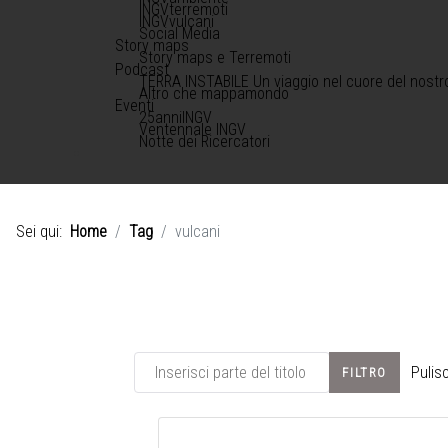
INGVterremoti
INGVvulcani
Social Media
Story maps
Story maps e Terremoti
Podcast
TERRA INSTABILE Un viaggio nel cuore del nostr
Altro che mappamondo
Eventi
25anniINGV
Ventennale INGV
Notte dei Ricercatori
Sei qui:
Home
Tag
vulcani
Inserisci parte del titolo
Pulisc
FILTRO