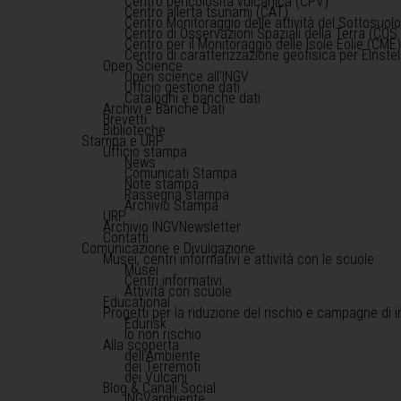
Centro pericolosità vulcanica (CPV)
Centro allerta tsunami (CAT)
Centro Monitoraggio delle attività del Sottosuol
Centro di Osservazioni Spaziali della Terra (COS 
Centro per il Monitoraggio delle Isole Eolie (CME
Centro di caratterizzazione geofisica per Einst
Open Science
Open science all'INGV
Ufficio gestione dati
Cataloghi e banche dati
Archivi e Banche Dati
Brevetti
Biblioteche
Stampa e URP
Ufficio stampa
News
Comunicati Stampa
Note stampa
Rassegna stampa
Archivio Stampa
URP
Archivio INGVNewsletter
Contatti
Comunicazione e Divulgazione
Musei, centri informativi e attività con le scuole
Musei
Centri informativi
Attività con scuole
Educational
Progetti per la riduzione del rischio e campagne di 
Edurisk
Io non rischio
Alla scoperta
dell'Ambiente
dei Terremoti
dei Vulcani
Blog & Canali Social
INGVambiente