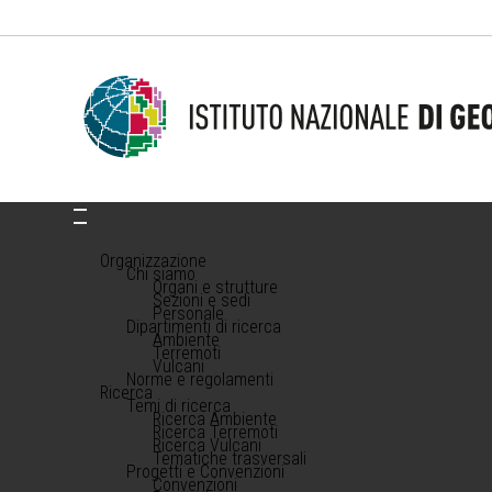
Organizzazione
Chi siamo
Organi e strutture
Sezioni e sedi
Personale
Dipartimenti di ricerca
Ambiente
Terremoti
Vulcani
Norme e regolamenti
Ricerca
Temi di ricerca
Ricerca Ambiente
Ricerca Terremoti
Ricerca Vulcani
Tematiche trasversali
Progetti e Convenzioni
Convenzioni