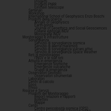
Progetti
Progetti PNRR
Einstein telescope
Seminari
Workshop
International School of Geophysics Enzo Boschi
Prodotti della ricerca
Annals of Geophysics
Earth-prints
Journal of Geoethics and Social Geosciences
Collane editoriali INGV
Monografie INGV
Monitoraggio e infrastrutture
Sorveglianza
Servizio di sorveglianza sismica
Servizio di allerta maremoti
Servizio di sorveglianza vulcani attivi
Servizio di sorveglianza Space Weather
Reti di monitoraggio
l'INGV e le sue reti
Attività in emergenza
Emergenze sismiche
Emergenze vulcaniche
Gruppi di emergenza
Osservatori Geofisici
Osservatori strumentali
Laboratori
Centri di calcolo
Epos
Emso
Risorse e Servizi
Prodotti del Monitoraggio
Report relazioni e rapporti
Bollettini
Mappe
Centri
Centro pericolosità sismica (CPS)