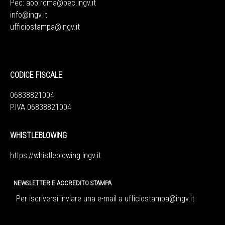
Pec:
aoo.roma@pec.ingv.it
info@ingv.it
ufficiostampa@ingv.it
CODICE FISCALE
06838821004
P.IVA 06838821004
WHISTLEBLOWING
https://whistleblowing.ingv.
it
NEWSLETTER E ACCREDITO STAMPA
Per iscriversi inviare una e-mail a
ufficiostampa@ingv.it