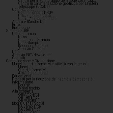
Centro per il Monitoraggio delle Isole Eolie (CME)
Centro di caratterizzazione geofisica per Einstein
Telescope (CCGET)
Open Science
Open science all'INGV
Ufficio gestione dati
Cataloghi e banche dati
Archivi e Banche Dati
Brevetti
Biblioteche
Stampa e URP
Ufficio stampa
News
Comunicati Stampa
Note stampa
Rassegna stampa
Archivio Stampa
URP
Archivio INGVNewsletter
Contatti
Comunicazione e Divulgazione
Musei, centri informativi e attività con le scuole
Musei
Centri informativi
Attività con scuole
Educational
Progetti per la riduzione del rischio e campagne di
informazione
Edurisk
Io non rischio
Alla scoperta
dell'Ambiente
dei Terremoti
dei Vulcani
Blog & Canali Social
INGVambiente
INGVterremoti
INGVvulcani