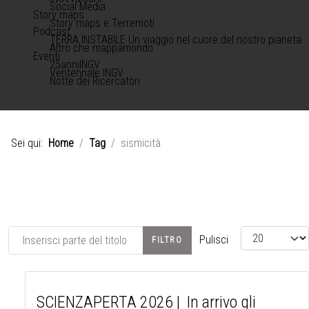
Social Media
Story maps
Story maps e Terremoti
Podcast
TERRA INSTABILE Un viaggio nel cuore del nostro pianeta
Altro che mappamondo
Eventi
25anniINGV
Ventennale INGV
Notte dei Ricercatori
Sei qui:
Home
Tag
sismicità
Inserisci parte del titolo
Visualizza #
Pulisci
FILTRO
SCIENZAPERTA 2026 | In arrivo gli