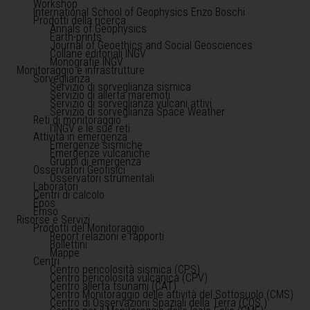
Workshop
International School of Geophysics Enzo Boschi
Prodotti della ricerca
Annals of Geophysics
Earth-prints
Journal of Geoethics and Social Geosciences
Collane editoriali INGV
Monografie INGV
Monitoraggio e infrastrutture
Sorveglianza
Servizio di sorveglianza sismica
Servizio di allerta maremoti
Servizio di sorveglianza vulcani attivi
Servizio di sorveglianza Space Weather
Reti di monitoraggio
l'INGV e le sue reti
Attività in emergenza
Emergenze sismiche
Emergenze vulcaniche
Gruppi di emergenza
Osservatori Geofisici
Osservatori strumentali
Laboratori
Centri di calcolo
Epos
Emso
Risorse e Servizi
Prodotti del Monitoraggio
Report relazioni e rapporti
Bollettini
Mappe
Centri
Centro pericolosità sismica (CPS)
Centro pericolosità vulcanica (CPV)
Centro allerta tsunami (CAT)
Centro Monitoraggio delle attività del Sottosuolo (CMS)
Centro di Osservazioni Spaziali della Terra (COS )