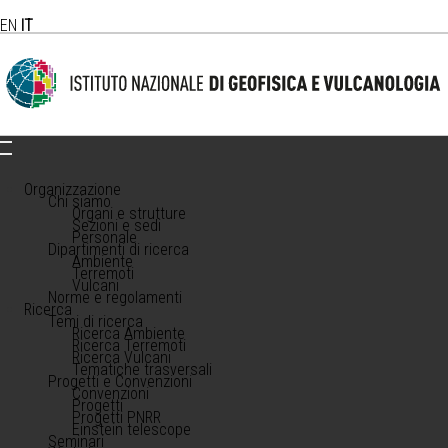
EN
IT
Organizzazione
Chi siamo
Organi e strutture
Sezioni e sedi
Personale
Dipartimenti di ricerca
Ambiente
Terremoti
Vulcani
Norme e regolamenti
Ricerca
Temi di ricerca
Ricerca Ambiente
Ricerca Terremoti
Ricerca Vulcani
Tematiche trasversali
Progetti e Convenzioni
Convenzioni
Progetti
Progetti PNRR
Einstein telescope
Seminari