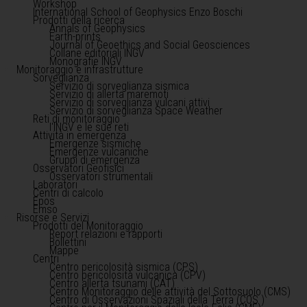
Workshop
International School of Geophysics Enzo Boschi
Prodotti della ricerca
Annals of Geophysics
Earth-prints
Journal of Geoethics and Social Geosciences
Collane editoriali INGV
Monografie INGV
Monitoraggio e infrastrutture
Sorveglianza
Servizio di sorveglianza sismica
Servizio di allerta maremoti
Servizio di sorveglianza vulcani attivi
Servizio di sorveglianza Space Weather
Reti di monitoraggio
l'INGV e le sue reti
Attività in emergenza
Emergenze sismiche
Emergenze vulcaniche
Gruppi di emergenza
Osservatori Geofisici
Osservatori strumentali
Laboratori
Centri di calcolo
Epos
Emso
Risorse e Servizi
Prodotti del Monitoraggio
Report relazioni e rapporti
Bollettini
Mappe
Centri
Centro pericolosità sismica (CPS)
Centro pericolosità vulcanica (CPV)
Centro allerta tsunami (CAT)
Centro Monitoraggio delle attività del Sottosuolo (CMS)
Centro di Osservazioni Spaziali della Terra (COS )