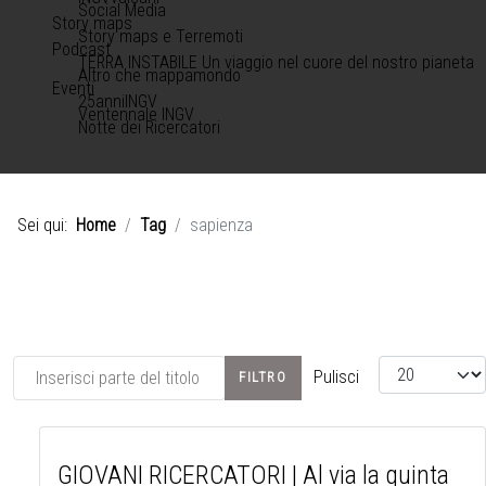
Social Media
Story maps
Story maps e Terremoti
Podcast
TERRA INSTABILE Un viaggio nel cuore del nostro pianeta
Altro che mappamondo
Eventi
25anniINGV
Ventennale INGV
Notte dei Ricercatori
Sei qui:
Home
Tag
sapienza
Inserisci parte del titolo
Visualizza #
Pulisci
FILTRO
GIOVANI RICERCATORI | Al via la quinta