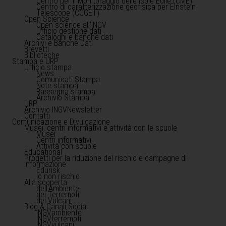
Centro per il Monitoraggio delle Isole Eolie (CME)
Centro di caratterizzazione geofisica per Einstein
Telescope (CCGET)
Open Science
Open science all'INGV
Ufficio gestione dati
Cataloghi e banche dati
Archivi e Banche Dati
Brevetti
Biblioteche
Stampa e URP
Ufficio stampa
News
Comunicati Stampa
Note stampa
Rassegna stampa
Archivio Stampa
URP
Archivio INGVNewsletter
Contatti
Comunicazione e Divulgazione
Musei, centri informativi e attività con le scuole
Musei
Centri informativi
Attività con scuole
Educational
Progetti per la riduzione del rischio e campagne di
informazione
Edurisk
Io non rischio
Alla scoperta
dell'Ambiente
dei Terremoti
dei Vulcani
Blog & Canali Social
INGVambiente
INGVterremoti
INGVvulcani