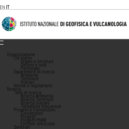
EN
IT
Organizzazione
Chi siamo
Organi e strutture
Sezioni e sedi
Personale
Dipartimenti di ricerca
Ambiente
Terremoti
Vulcani
Norme e regolamenti
Ricerca
Temi di ricerca
Ricerca Ambiente
Ricerca Terremoti
Ricerca Vulcani
Tematiche trasversali
Progetti e Convenzioni
Convenzioni
Progetti
Progetti PNRR
Einstein telescope
Seminari