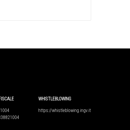
FISCALE
WHISTLEBLOWING
1004
https://whistleblowing.ingv.
it
6838821004