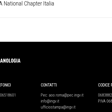
 National Chapter Italia
EFONICI
CONTATTI
CODICE 
 06518601
Pec:
aoo.roma@pec.ingv.it
0683882
info@ingv.it
P.IVA 0
ufficiostampa@ingv.it