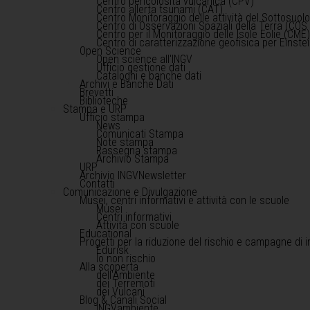
Centro pericolosità vulcanica (CPV)
Centro allerta tsunami (CAT)
Centro Monitoraggio delle attività del Sottosuol
Centro di Osservazioni Spaziali della Terra (COS 
Centro per il Monitoraggio delle Isole Eolie (CME
Centro di caratterizzazione geofisica per Einst
Open Science
Open science all'INGV
Ufficio gestione dati
Cataloghi e banche dati
Archivi e Banche Dati
Brevetti
Biblioteche
Stampa e URP
Ufficio stampa
News
Comunicati Stampa
Note stampa
Rassegna stampa
Archivio Stampa
URP
Archivio INGVNewsletter
Contatti
Comunicazione e Divulgazione
Musei, centri informativi e attività con le scuole
Musei
Centri informativi
Attività con scuole
Educational
Progetti per la riduzione del rischio e campagne di 
Edurisk
Io non rischio
Alla scoperta
dell'Ambiente
dei Terremoti
dei Vulcani
Blog & Canali Social
INGVambiente