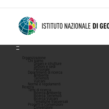
Organizzazione
Chi siamo
Organi e strutture
Sezioni e sedi
Personale
Dipartimenti di ricerca
Ambiente
Terremoti
Vulcani
Norme e regolamenti
Ricerca
Temi di ricerca
Ricerca Ambiente
Ricerca Terremoti
Ricerca Vulcani
Tematiche trasversali
Progetti e Convenzioni
Convenzioni