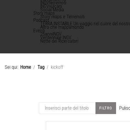
INGVterremoti
INGVvulcani
Social Media
Story maps
Story maps e Terremoti
Podcast
TERRA INSTABILE Un viaggio nel cuore del nostr
Altro che mappamondo
Eventi
25anniINGV
Ventennale INGV
Notte dei Ricercatori
Sei qui:
Home
Tag
kickoff
Inserisci parte del titolo
Pulisc
FILTRO