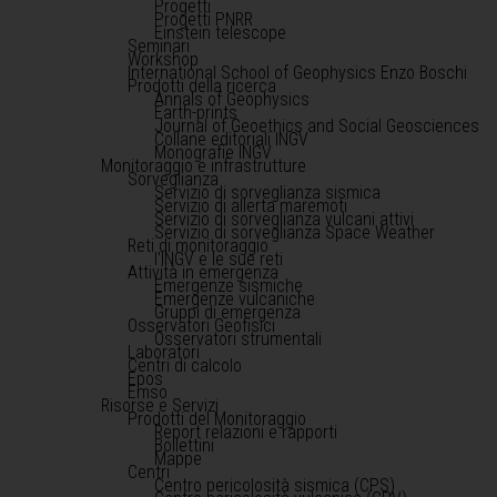
Progetti
Progetti PNRR
Einstein telescope
Seminari
Workshop
International School of Geophysics Enzo Boschi
Prodotti della ricerca
Annals of Geophysics
Earth-prints
Journal of Geoethics and Social Geosciences
Collane editoriali INGV
Monografie INGV
Monitoraggio e infrastrutture
Sorveglianza
Servizio di sorveglianza sismica
Servizio di allerta maremoti
Servizio di sorveglianza vulcani attivi
Servizio di sorveglianza Space Weather
Reti di monitoraggio
l'INGV e le sue reti
Attività in emergenza
Emergenze sismiche
Emergenze vulcaniche
Gruppi di emergenza
Osservatori Geofisici
Osservatori strumentali
Laboratori
Centri di calcolo
Epos
Emso
Risorse e Servizi
Prodotti del Monitoraggio
Report relazioni e rapporti
Bollettini
Mappe
Centri
Centro pericolosità sismica (CPS)