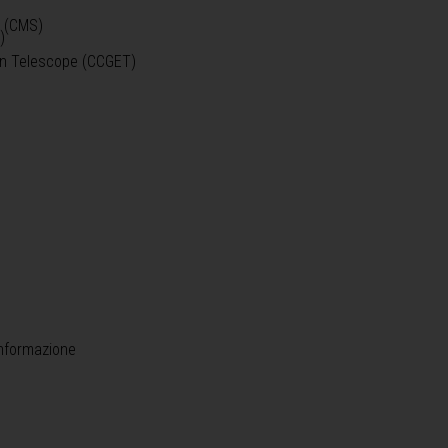
o (CMS)
)
)
ein Telescope (CCGET)
informazione