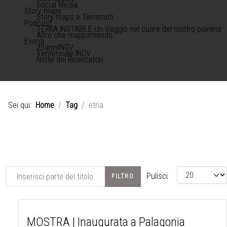
Social Media
Story maps
Story maps e Terremoti
Podcast
TERRA INSTABILE Un viaggio nel cuore del nostro pianeta
Altro che mappamondo
Eventi
25anniINGV
Ventennale INGV
Notte dei Ricercatori
Sei qui:
Home
Tag
etna
Inserisci parte del titolo
Visualizza #
Pulisci
FILTRO
MOSTRA | Inaugurata a Palagonia