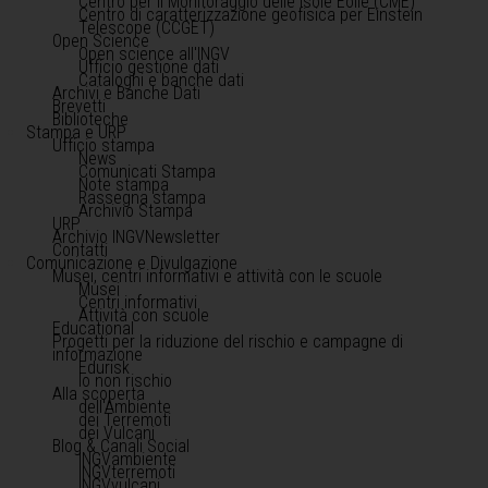
Centro per il Monitoraggio delle Isole Eolie (CME)
Centro di caratterizzazione geofisica per Einstein
Telescope (CCGET)
Open Science
Open science all'INGV
Ufficio gestione dati
Cataloghi e banche dati
Archivi e Banche Dati
Brevetti
Biblioteche
Stampa e URP
Ufficio stampa
News
Comunicati Stampa
Note stampa
Rassegna stampa
Archivio Stampa
URP
Archivio INGVNewsletter
Contatti
Comunicazione e Divulgazione
Musei, centri informativi e attività con le scuole
Musei
Centri informativi
Attività con scuole
Educational
Progetti per la riduzione del rischio e campagne di
informazione
Edurisk
Io non rischio
Alla scoperta
dell'Ambiente
dei Terremoti
dei Vulcani
Blog & Canali Social
INGVambiente
INGVterremoti
INGVvulcani