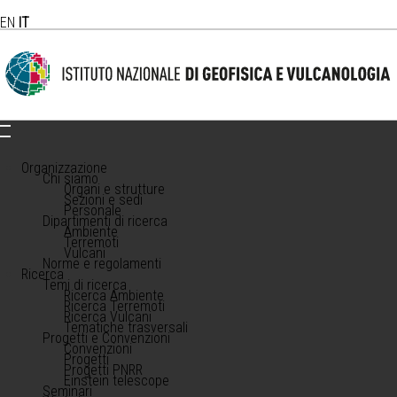
EN
IT
Organizzazione
Chi siamo
Organi e strutture
Sezioni e sedi
Personale
Dipartimenti di ricerca
Ambiente
Terremoti
Vulcani
Norme e regolamenti
Ricerca
Temi di ricerca
Ricerca Ambiente
Ricerca Terremoti
Ricerca Vulcani
Tematiche trasversali
Progetti e Convenzioni
Convenzioni
Progetti
Progetti PNRR
Einstein telescope
Seminari