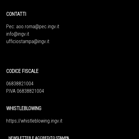
CONTATTI
Pec:
aoo.roma@pec.ingv.it
info@ingv.it
ufficiostampa@ingv.it
CODICE FISCALE
06838821004
P.IVA 06838821004
WHISTLEBLOWING
https://whistleblowing.ingv.
it
NEWSLETTER E ACCREDITO STAMPA