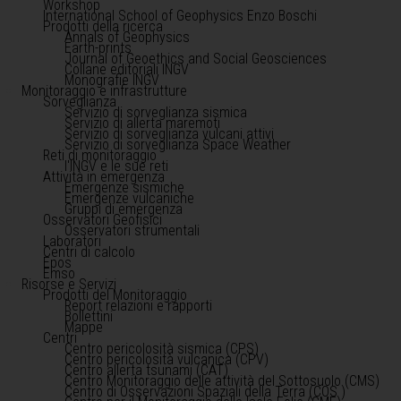
Workshop
International School of Geophysics Enzo Boschi
Prodotti della ricerca
Annals of Geophysics
Earth-prints
Journal of Geoethics and Social Geosciences
Collane editoriali INGV
Monografie INGV
Monitoraggio e infrastrutture
Sorveglianza
Servizio di sorveglianza sismica
Servizio di allerta maremoti
Servizio di sorveglianza vulcani attivi
Servizio di sorveglianza Space Weather
Reti di monitoraggio
l'INGV e le sue reti
Attività in emergenza
Emergenze sismiche
Emergenze vulcaniche
Gruppi di emergenza
Osservatori Geofisici
Osservatori strumentali
Laboratori
Centri di calcolo
Epos
Emso
Risorse e Servizi
Prodotti del Monitoraggio
Report relazioni e rapporti
Bollettini
Mappe
Centri
Centro pericolosità sismica (CPS)
Centro pericolosità vulcanica (CPV)
Centro allerta tsunami (CAT)
Centro Monitoraggio delle attività del Sottosuolo (CMS)
Centro di Osservazioni Spaziali della Terra (COS )