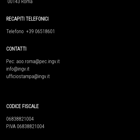
00143 Roma
RECAPITI TELEFONICI
Telefono +39 06518601
CONTATTI
Pec:
aoo.roma@pec.ingv.it
info@ingv.it
ufficiostampa@ingv.it
CODICE FISCALE
06838821004
P.IVA 06838821004