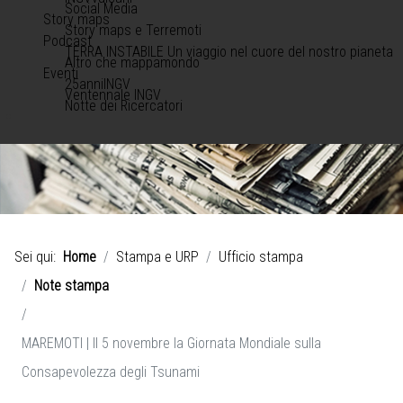
Social Media
Story maps
Story maps e Terremoti
Podcast
TERRA INSTABILE Un viaggio nel cuore del nostro pianeta
Altro che mappamondo
Eventi
25anniINGV
Ventennale INGV
Notte dei Ricercatori
Sei qui:
Home
Stampa e URP
Ufficio stampa
Note stampa
MAREMOTI | Il 5 novembre la Giornata Mondiale sulla
Consapevolezza degli Tsunami