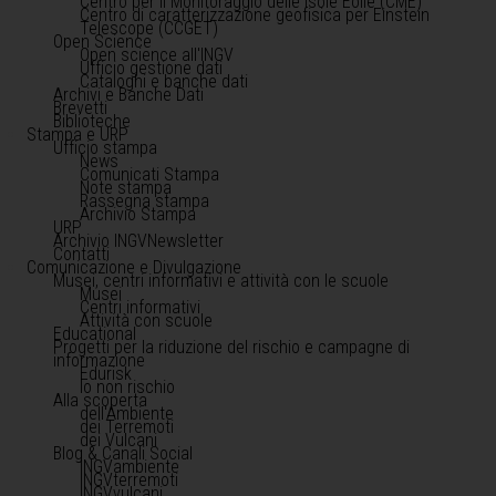
Centro per il Monitoraggio delle Isole Eolie (CME)
Centro di caratterizzazione geofisica per Einstein
Telescope (CCGET)
Open Science
Open science all'INGV
Ufficio gestione dati
Cataloghi e banche dati
Archivi e Banche Dati
Brevetti
Biblioteche
Stampa e URP
Ufficio stampa
News
Comunicati Stampa
Note stampa
Rassegna stampa
Archivio Stampa
URP
Archivio INGVNewsletter
Contatti
Comunicazione e Divulgazione
Musei, centri informativi e attività con le scuole
Musei
Centri informativi
Attività con scuole
Educational
Progetti per la riduzione del rischio e campagne di
informazione
Edurisk
Io non rischio
Alla scoperta
dell'Ambiente
dei Terremoti
dei Vulcani
Blog & Canali Social
INGVambiente
INGVterremoti
INGVvulcani