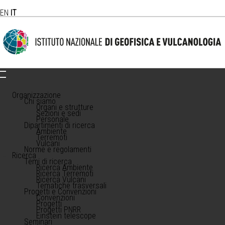
EN
IT
Organizzazione
Chi siamo
Organi e strutture
Sezioni e sedi
Personale
Dipartimenti di ricerca
Ambiente
Terremoti
Vulcani
Norme e regolamenti
Ricerca
Temi di ricerca
Ricerca Ambiente
Ricerca Terremoti
Ricerca Vulcani
Tematiche trasversali
Progetti e Convenzioni
Convenzioni
Progetti
Progetti PNRR
Einstein telescope
Seminari