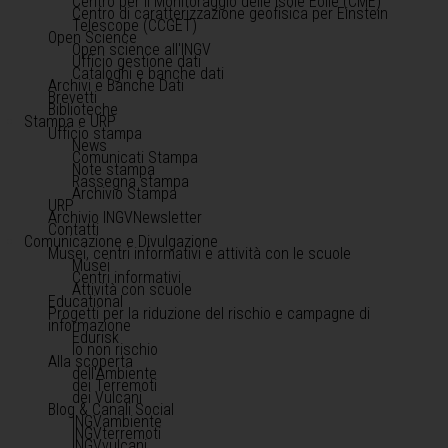
Centro per il Monitoraggio delle Isole Eolie (CME)
Centro di caratterizzazione geofisica per Einstein
Telescope (CCGET)
Open Science
Open science all'INGV
Ufficio gestione dati
Cataloghi e banche dati
Archivi e Banche Dati
Brevetti
Biblioteche
Stampa e URP
Ufficio stampa
News
Comunicati Stampa
Note stampa
Rassegna stampa
Archivio Stampa
URP
Archivio INGVNewsletter
Contatti
Comunicazione e Divulgazione
Musei, centri informativi e attività con le scuole
Musei
Centri informativi
Attività con scuole
Educational
Progetti per la riduzione del rischio e campagne di
informazione
Edurisk
Io non rischio
Alla scoperta
dell'Ambiente
dei Terremoti
dei Vulcani
Blog & Canali Social
INGVambiente
INGVterremoti
INGVvulcani