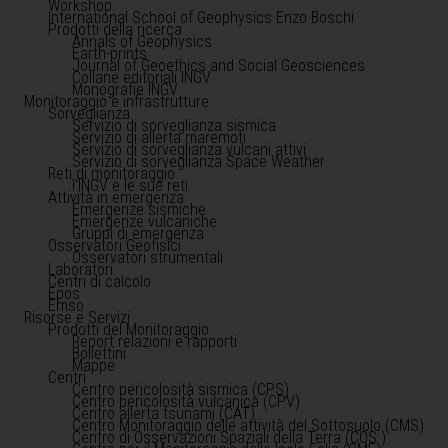
Workshop
International School of Geophysics Enzo Boschi
Prodotti della ricerca
Annals of Geophysics
Earth-prints
Journal of Geoethics and Social Geosciences
Collane editoriali INGV
Monografie INGV
Monitoraggio e infrastrutture
Sorveglianza
Servizio di sorveglianza sismica
Servizio di allerta maremoti
Servizio di sorveglianza vulcani attivi
Servizio di sorveglianza Space Weather
Reti di monitoraggio
l'INGV e le sue reti
Attività in emergenza
Emergenze sismiche
Emergenze vulcaniche
Gruppi di emergenza
Osservatori Geofisici
Osservatori strumentali
Laboratori
Centri di calcolo
Epos
Emso
Risorse e Servizi
Prodotti del Monitoraggio
Report relazioni e rapporti
Bollettini
Mappe
Centri
Centro pericolosità sismica (CPS)
Centro pericolosità vulcanica (CPV)
Centro allerta tsunami (CAT)
Centro Monitoraggio delle attività del Sottosuolo (CMS)
Centro di Osservazioni Spaziali della Terra (COS )