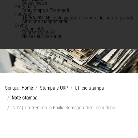
Social Media
Story maps
Story maps e Terremoti
Podcast
TERRA INSTABILE Un viaggio nel cuore del nostro pianeta
Altro che mappamondo
Eventi
25anniINGV
Ventennale INGV
Notte dei Ricercatori
Sei qui:
Home
Stampa e URP
Ufficio stampa
Note stampa
INGV | Il terremoto in Emilia Romagna dieci anni dopo