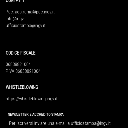
CONTATTI
Pec:
aoo.roma@pec.ingv.it
info@ingv.it
ufficiostampa@ingv.it
CODICE FISCALE
06838821004
P.IVA 06838821004
WHISTLEBLOWING
https://whistleblowing.ingv.
it
NEWSLETTER E ACCREDITO STAMPA
Per iscriversi inviare una e-mail a
ufficiostampa@ingv.it