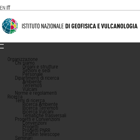
EN
IT
Organizzazione
Chi siamo
Organi e strutture
Sezioni e sedi
Personale
Dipartimenti di ricerca
Ambiente
Terremoti
Vulcani
Norme e regolamenti
Ricerca
Temi di ricerca
Ricerca Ambiente
Ricerca Terremoti
Ricerca Vulcani
Tematiche trasversali
Progetti e Convenzioni
Convenzioni
Progetti
Progetti PNRR
Einstein telescope
Seminari