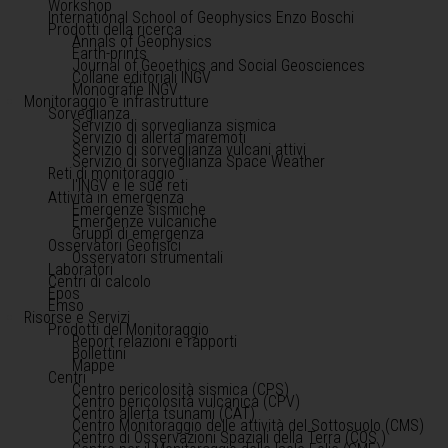
Workshop
International School of Geophysics Enzo Boschi
Prodotti della ricerca
Annals of Geophysics
Earth-prints
Journal of Geoethics and Social Geosciences
Collane editoriali INGV
Monografie INGV
Monitoraggio e infrastrutture
Sorveglianza
Servizio di sorveglianza sismica
Servizio di allerta maremoti
Servizio di sorveglianza vulcani attivi
Servizio di sorveglianza Space Weather
Reti di monitoraggio
l'INGV e le sue reti
Attività in emergenza
Emergenze sismiche
Emergenze vulcaniche
Gruppi di emergenza
Osservatori Geofisici
Osservatori strumentali
Laboratori
Centri di calcolo
Epos
Emso
Risorse e Servizi
Prodotti del Monitoraggio
Report relazioni e rapporti
Bollettini
Mappe
Centri
Centro pericolosità sismica (CPS)
Centro pericolosità vulcanica (CPV)
Centro allerta tsunami (CAT)
Centro Monitoraggio delle attività del Sottosuolo (CMS)
Centro di Osservazioni Spaziali della Terra (COS )