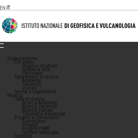
EN
IT
Organizzazione
Chi siamo
Organi e strutture
Sezioni e sedi
Personale
Dipartimenti di ricerca
Ambiente
Terremoti
Vulcani
Norme e regolamenti
Ricerca
Temi di ricerca
Ricerca Ambiente
Ricerca Terremoti
Ricerca Vulcani
Tematiche trasversali
Progetti e Convenzioni
Convenzioni
Progetti
Progetti PNRR
Einstein telescope
Seminari