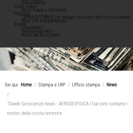
Social Media
Story maps
Story maps e Terremoti
Podcast
TERRA INSTABILE Un viaggio nel cuore del nostro pianeta
Altro che mappamondo
Eventi
25anniINGV
Ventennale INGV
Notte dei Ricercatori
Sei qui:
Home
Stampa e URP
Ufficio stampa
News
TGweb Geoscienze News - AEROGEOFISICA | Dal cielo sveliamo i
misteri della crosta terrestre