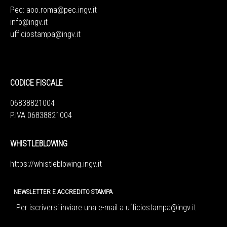
Pec:
aoo.roma@pec.ingv.it
info@ingv.it
ufficiostampa@ingv.it
CODICE FISCALE
06838821004
P.IVA 06838821004
WHISTLEBLOWING
https://whistleblowing.ingv.
it
NEWSLETTER E ACCREDITO STAMPA
Per iscriversi inviare una e-mail a
ufficiostampa@ingv.it