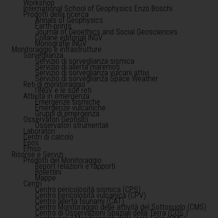
Workshop
International School of Geophysics Enzo Boschi
Prodotti della ricerca
Annals of Geophysics
Earth-prints
Journal of Geoethics and Social Geosciences
Collane editoriali INGV
Monografie INGV
Monitoraggio e infrastrutture
Sorveglianza
Servizio di sorveglianza sismica
Servizio di allerta maremoti
Servizio di sorveglianza vulcani attivi
Servizio di sorveglianza Space Weather
Reti di monitoraggio
l'INGV e le sue reti
Attività in emergenza
Emergenze sismiche
Emergenze vulcaniche
Gruppi di emergenza
Osservatori Geofisici
Osservatori strumentali
Laboratori
Centri di calcolo
Epos
Emso
Risorse e Servizi
Prodotti del Monitoraggio
Report relazioni e rapporti
Bollettini
Mappe
Centri
Centro pericolosità sismica (CPS)
Centro pericolosità vulcanica (CPV)
Centro allerta tsunami (CAT)
Centro Monitoraggio delle attività del Sottosuolo (CMS)
Centro di Osservazioni Spaziali della Terra (COS )