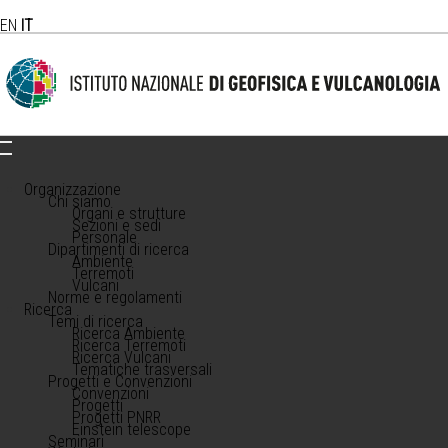
EN
IT
Organizzazione
Chi siamo
Organi e strutture
Sezioni e sedi
Personale
Dipartimenti di ricerca
Ambiente
Terremoti
Vulcani
Norme e regolamenti
Ricerca
Temi di ricerca
Ricerca Ambiente
Ricerca Terremoti
Ricerca Vulcani
Tematiche trasversali
Progetti e Convenzioni
Convenzioni
Progetti
Progetti PNRR
Einstein telescope
Seminari