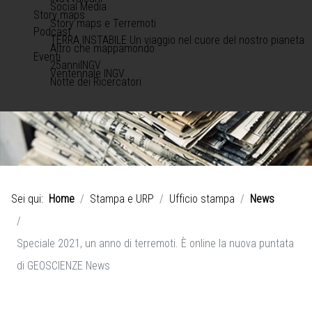
Social Media
Story maps
Story maps e Terremoti
Podcast
TERRA INSTABILE Un viaggio nel cuore del nostro pianeta
Altro che mappamondo
Eventi
25anniINGV
Ventennale INGV
Notte dei Ricercatori
Sei qui:
Home
Stampa e URP
Ufficio stampa
News
Speciale 2021, un anno di terremoti. È online la nuova puntata
di GEOSCIENZE News