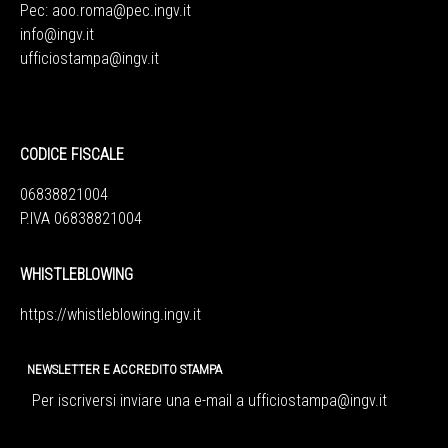
Pec:
aoo.roma@pec.ingv.it
info@ingv.it
ufficiostampa@ingv.it
CODICE FISCALE
06838821004
P.IVA 06838821004
WHISTLEBLOWING
https://whistleblowing.ingv.
it
NEWSLETTER E ACCREDITO STAMPA
Per iscriversi inviare una e-mail a
ufficiostampa@ingv.it