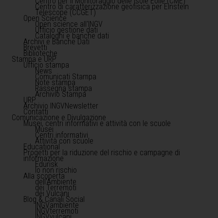
Centro per il Monitoraggio delle Isole Eolie (CME)
Centro di caratterizzazione geofisica per Einstein
Telescope (CCGET)
Open Science
Open science all'INGV
Ufficio gestione dati
Cataloghi e banche dati
Archivi e Banche Dati
Brevetti
Biblioteche
Stampa e URP
Ufficio stampa
News
Comunicati Stampa
Note stampa
Rassegna stampa
Archivio Stampa
URP
Archivio INGVNewsletter
Contatti
Comunicazione e Divulgazione
Musei, centri informativi e attività con le scuole
Musei
Centri informativi
Attività con scuole
Educational
Progetti per la riduzione del rischio e campagne di
informazione
Edurisk
Io non rischio
Alla scoperta
dell'Ambiente
dei Terremoti
dei Vulcani
Blog & Canali Social
INGVambiente
INGVterremoti
INGVvulcani