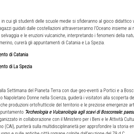
n cui gli studenti delle scuole medie si sfideranno al gioco didattico
ragazzi guidati dalle costellazioni attraverseranno l’Oceano insieme ai
selvaggia e le eruzioni vulcaniche, interpretando i fenomeni della natur
amerino, curerà gli appuntamenti di Catania e La Spezia.
vento di Catania
vento di La Spezia
lla Settimana del Pianeta Terra con due geo-eventi a Portici e a Bosco
 Napoletano Donne nella Scienza, guiderà i visitatori alla scoperta de
che produzioni ortofrutticole del territorio e le preziose emergenze ar
’appuntamento
“Archeologia e Vulcanologia agli scavi di Boscoreale: paes
rganizzato in collaborazione con il Ministero per i Beni e le Attività Cultu
aliano (CAI), punterà sulla multidisciplinarietà per approfondire la stor
ll’uomo e sulle antiche città romane colpite dall’eruzione del 79 d.C.