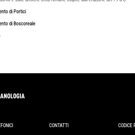
ento di Portici
vento di Boscoreale
e
EFONICI
CONTATTI
CODICE 