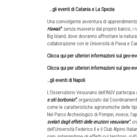
…gli eventi di Catania e La Spezia
Una coinvolgente avventura di apprendimento i
Hawaii”
: senza muoversi dal proprio banco, i 
Big Island, dove dovranno affrontare la natura 
collaborazione con le Università di Pavia e C
Clicca qui per ulteriori informazioni sul geo-e
Clicca qui per ulteriori informazioni sul geo-e
…gli eventi di Napoli
L’Osservatorio Vesuviano dell’INGV partecipa a
e siti borbonici”
, organizzato dal Coordinamento
come le caratteristiche agronomiche delle tipi
Nel Parco Archeologico di Pompei, invece, l
svelati dagli effetti delle eruzioni vesuviane”
, o
dell’Università Federico II e il Club Alpino It
oggi, indagandone gli effetti sul territorio, su