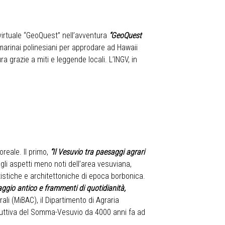
 virtuale “GeoQuest” nell’avventura
“GeoQuest
 marinai polinesiani per approdare ad Hawaii
a grazie a miti e leggende locali. L’INGV, in
reale. Il primo,
“Il Vesuvio tra paesaggi agrari
gli aspetti meno noti dell’area vesuviana,
tistiche e architettoniche di epoca borbonica.
aggio antico e frammenti di quotidianità,
rali (MiBAC), il Dipartimento di Agraria
ia eruttiva del Somma-Vesuvio da 4000 anni fa ad