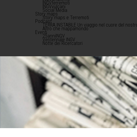
INGVterremoti
INGVvulcani
Social Media
Story maps
Story maps e Terremoti
Podcast
TERRA INSTABILE Un viaggio nel cuore del nostr
Altro che mappamondo
Eventi
25anniINGV
Ventennale INGV
Notte dei Ricercatori