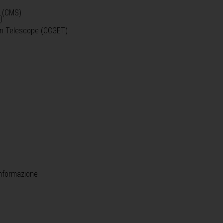
o (CMS)
)
)
ein Telescope (CCGET)
informazione