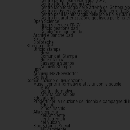
Centro pericolosità vulcanica (CPV)
Centro allerta tsunami (CAT)
Centro Monitoraggio delle attività del Sottosuol
Centro di Osservazioni Spaziali della Terra (COS 
Centro per il Monitoraggio delle Isole Eolie (CME
Centro di caratterizzazione geofisica per Einst
Open Science
Open science all'INGV
Ufficio gestione dati
Cataloghi e banche dati
Archivi e Banche Dati
Brevetti
Biblioteche
Stampa e URP
Ufficio stampa
News
Comunicati Stampa
Note stampa
Rassegna stampa
Archivio Stampa
URP
Archivio INGVNewsletter
Contatti
Comunicazione e Divulgazione
Musei, centri informativi e attività con le scuole
Musei
Centri informativi
Attività con scuole
Educational
Progetti per la riduzione del rischio e campagne di 
Edurisk
Io non rischio
Alla scoperta
dell'Ambiente
dei Terremoti
dei Vulcani
Blog & Canali Social
INGVambiente