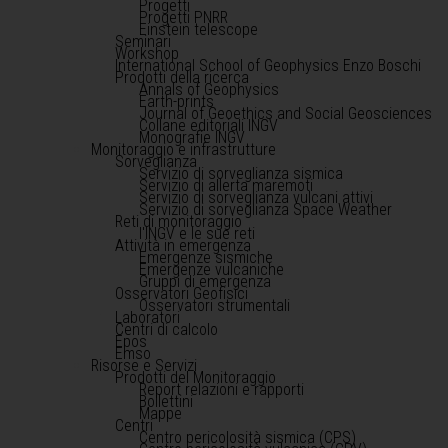
Progetti
Progetti PNRR
Einstein telescope
Seminari
Workshop
International School of Geophysics Enzo Boschi
Prodotti della ricerca
Annals of Geophysics
Earth-prints
Journal of Geoethics and Social Geosciences
Collane editoriali INGV
Monografie INGV
Monitoraggio e infrastrutture
Sorveglianza
Servizio di sorveglianza sismica
Servizio di allerta maremoti
Servizio di sorveglianza vulcani attivi
Servizio di sorveglianza Space Weather
Reti di monitoraggio
l'INGV e le sue reti
Attività in emergenza
Emergenze sismiche
Emergenze vulcaniche
Gruppi di emergenza
Osservatori Geofisici
Osservatori strumentali
Laboratori
Centri di calcolo
Epos
Emso
Risorse e Servizi
Prodotti del Monitoraggio
Report relazioni e rapporti
Bollettini
Mappe
Centri
Centro pericolosità sismica (CPS)