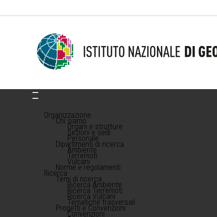
Organizzazione
Chi siamo
Organi e strutture
Sezioni e sedi
Personale
Dipartimenti di ricerca
Ambiente
Terremoti
Vulcani
Norme e regolamenti
Ricerca
Temi di ricerca
Ricerca Ambiente
Ricerca Terremoti
Ricerca Vulcani
Tematiche trasversali
Progetti e Convenzioni
Convenzioni