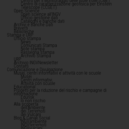
Centro per il Monitoraggio delle Isole Eolie (CME)
Centro di caratterizzazione geofisica per Einstein
Telescope (CCGET)
Open Science
Open science all'INGV
Ufficio gestione dati
Cataloghi e banche dati
Archivi e Banche Dati
Brevetti
Biblioteche
Stampa e URP
Ufficio stampa
News
Comunicati Stampa
Note stampa
Rassegna stampa
Archivio Stampa
URP
Archivio INGVNewsletter
Contatti
Comunicazione e Divulgazione
Musei, centri informativi e attività con le scuole
Musei
Centri informativi
Attività con scuole
Educational
Progetti per la riduzione del rischio e campagne di
informazione
Edurisk
Io non rischio
Alla scoperta
dell'Ambiente
dei Terremoti
dei Vulcani
Blog & Canali Social
INGVambiente
INGVterremoti
INGVvulcani