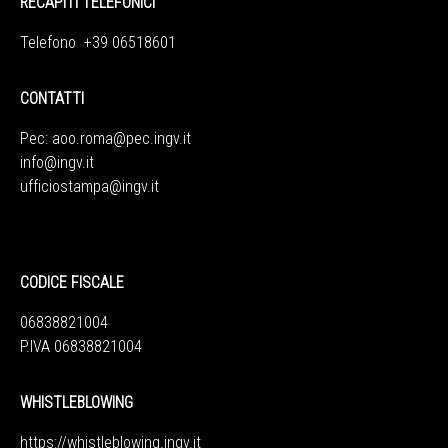
RECAPITI TELEFONICI
Telefono +39 06518601
CONTATTI
Pec:
aoo.roma@pec.ingv.it
info@ingv.it
ufficiostampa@ingv.it
CODICE FISCALE
06838821004
P.IVA 06838821004
WHISTLEBLOWING
https://whistleblowing.ingv.
it