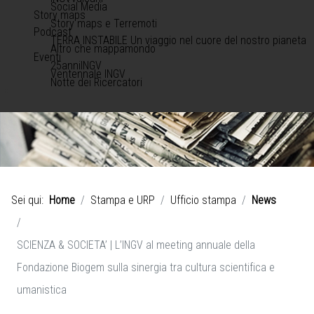
Social Media
Story maps
Story maps e Terremoti
Podcast
TERRA INSTABILE Un viaggio nel cuore del nostro pianeta
Altro che mappamondo
Eventi
25anniINGV
Ventennale INGV
Notte dei Ricercatori
Sei qui:
Home
Stampa e URP
Ufficio stampa
News
SCIENZA & SOCIETA’ | L’INGV al meeting annuale della
Fondazione Biogem sulla sinergia tra cultura scientifica e
umanistica