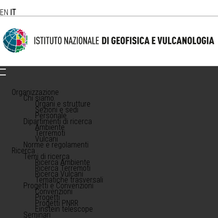
EN
IT
Organizzazione
Chi siamo
Organi e strutture
Sezioni e sedi
Personale
Dipartimenti di ricerca
Ambiente
Terremoti
Vulcani
Norme e regolamenti
Ricerca
Temi di ricerca
Ricerca Ambiente
Ricerca Terremoti
Ricerca Vulcani
Tematiche trasversali
Progetti e Convenzioni
Convenzioni
Progetti
Progetti PNRR
Einstein telescope
Seminari