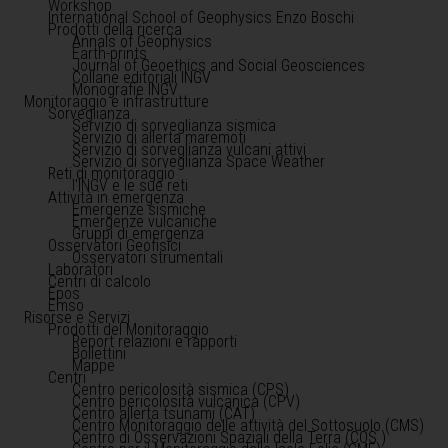
Workshop
International School of Geophysics Enzo Boschi
Prodotti della ricerca
Annals of Geophysics
Earth-prints
Journal of Geoethics and Social Geosciences
Collane editoriali INGV
Monografie INGV
Monitoraggio e infrastrutture
Sorveglianza
Servizio di sorveglianza sismica
Servizio di allerta maremoti
Servizio di sorveglianza vulcani attivi
Servizio di sorveglianza Space Weather
Reti di monitoraggio
l'INGV e le sue reti
Attività in emergenza
Emergenze sismiche
Emergenze vulcaniche
Gruppi di emergenza
Osservatori Geofisici
Osservatori strumentali
Laboratori
Centri di calcolo
Epos
Emso
Risorse e Servizi
Prodotti del Monitoraggio
Report relazioni e rapporti
Bollettini
Mappe
Centri
Centro pericolosità sismica (CPS)
Centro pericolosità vulcanica (CPV)
Centro allerta tsunami (CAT)
Centro Monitoraggio delle attività del Sottosuolo (CMS)
Centro di Osservazioni Spaziali della Terra (COS )