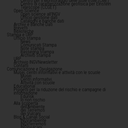
Centro per il Monitoraggio delle Isole Eolie (CME)
Centro di caratterizzazione geofisica per Einstein
Telescope (CCGET)
Open Science
Open science all'INGV
Ufficio gestione dati
Cataloghi e banche dati
Archivi e Banche Dati
Brevetti
Biblioteche
Stampa e URP
Ufficio stampa
News
Comunicati Stampa
Note stampa
Rassegna stampa
Archivio Stampa
URP
Archivio INGVNewsletter
Contatti
Comunicazione e Divulgazione
Musei, centri informativi e attività con le scuole
Musei
Centri informativi
Attività con scuole
Educational
Progetti per la riduzione del rischio e campagne di
informazione
Edurisk
Io non rischio
Alla scoperta
dell'Ambiente
dei Terremoti
dei Vulcani
Blog & Canali Social
INGVambiente
INGVterremoti
INGVvulcani