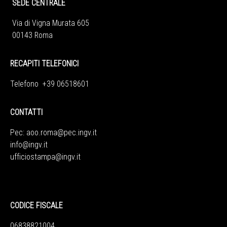
SEDE CENTRALE
Via di Vigna Murata 605
00143 Roma
RECAPITI TELEFONICI
Telefono +39 06518601
CONTATTI
Pec:
aoo.roma@pec.ingv.it
info@ingv.it
ufficiostampa@ingv.it
CODICE FISCALE
06838821004