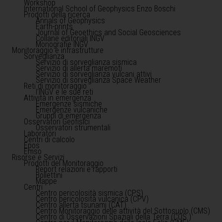
Workshop
International School of Geophysics Enzo Boschi
Prodotti della ricerca
Annals of Geophysics
Earth-prints
Journal of Geoethics and Social Geosciences
Collane editoriali INGV
Monografie INGV
Monitoraggio e infrastrutture
Sorveglianza
Servizio di sorveglianza sismica
Servizio di allerta maremoti
Servizio di sorveglianza vulcani attivi
Servizio di sorveglianza Space Weather
Reti di monitoraggio
l'INGV e le sue reti
Attività in emergenza
Emergenze sismiche
Emergenze vulcaniche
Gruppi di emergenza
Osservatori Geofisici
Osservatori strumentali
Laboratori
Centri di calcolo
Epos
Emso
Risorse e Servizi
Prodotti del Monitoraggio
Report relazioni e rapporti
Bollettini
Mappe
Centri
Centro pericolosità sismica (CPS)
Centro pericolosità vulcanica (CPV)
Centro allerta tsunami (CAT)
Centro Monitoraggio delle attività del Sottosuolo (CMS)
Centro di Osservazioni Spaziali della Terra (COS )