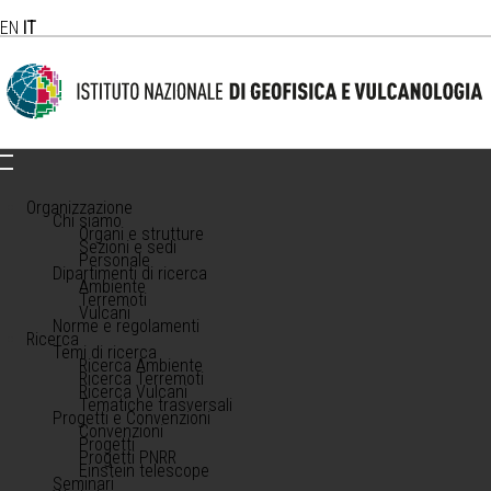
EN
IT
Organizzazione
Chi siamo
Organi e strutture
Sezioni e sedi
Personale
Dipartimenti di ricerca
Ambiente
Terremoti
Vulcani
Norme e regolamenti
Ricerca
Temi di ricerca
Ricerca Ambiente
Ricerca Terremoti
Ricerca Vulcani
Tematiche trasversali
Progetti e Convenzioni
Convenzioni
Progetti
Progetti PNRR
Einstein telescope
Seminari