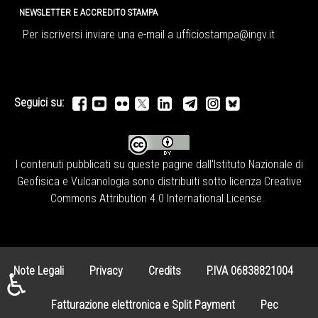
NEWSLETTER E ACCREDITO STAMPA
Per iscriversi inviare una e-mail a
ufficiostampa@ingv.it
Seguici su:
I contenuti pubblicati su queste pagine dall'
Istituto Nazionale di
Geofisica e Vulcanologia
sono distribuiti sotto licenza
Creative
Commons Attribution 4.0 International License
.
Note Legali
Privacy
Credits
P.IVA 06838821004
♿
Fatturazione elettronica e Split Payment
Pec