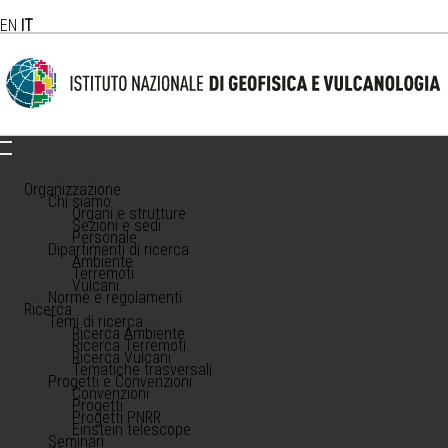
EN
IT
Organizzazione
Chi siamo
Organi e strutture
Sezioni e sedi
Personale
Dipartimenti di ricerca
Ambiente
Terremoti
Vulcani
Norme e regolamenti
Ricerca
Temi di ricerca
Ricerca Ambiente
Ricerca Terremoti
Ricerca Vulcani
Tematiche trasversali
Progetti e Convenzioni
Convenzioni
Progetti
Progetti PNRR
Einstein telescope
Seminari