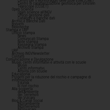
Centro per il Monitoraggio delle Isole Eolie (CME)
Centro di caratterizzazione geofisica per Einstein
Telescope (CCGET)
Open Science
Open science all'INGV
Ufficio gestione dati
Cataloghi e banche dati
Archivi e Banche Dati
Brevetti
Biblioteche
Stampa e URP
Ufficio stampa
News
Comunicati Stampa
Note stampa
Rassegna stampa
Archivio Stampa
URP
Archivio INGVNewsletter
Contatti
Comunicazione e Divulgazione
Musei, centri informativi e attività con le scuole
Musei
Centri informativi
Attività con scuole
Educational
Progetti per la riduzione del rischio e campagne di
informazione
Edurisk
Io non rischio
Alla scoperta
dell'Ambiente
dei Terremoti
dei Vulcani
Blog & Canali Social
INGVambiente
INGVterremoti
INGVvulcani