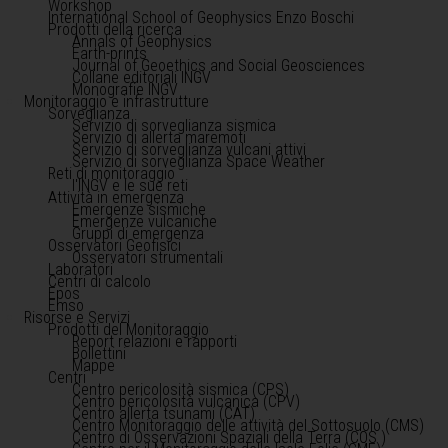
Workshop
International School of Geophysics Enzo Boschi
Prodotti della ricerca
Annals of Geophysics
Earth-prints
Journal of Geoethics and Social Geosciences
Collane editoriali INGV
Monografie INGV
Monitoraggio e infrastrutture
Sorveglianza
Servizio di sorveglianza sismica
Servizio di allerta maremoti
Servizio di sorveglianza vulcani attivi
Servizio di sorveglianza Space Weather
Reti di monitoraggio
l'INGV e le sue reti
Attività in emergenza
Emergenze sismiche
Emergenze vulcaniche
Gruppi di emergenza
Osservatori Geofisici
Osservatori strumentali
Laboratori
Centri di calcolo
Epos
Emso
Risorse e Servizi
Prodotti del Monitoraggio
Report relazioni e rapporti
Bollettini
Mappe
Centri
Centro pericolosità sismica (CPS)
Centro pericolosità vulcanica (CPV)
Centro allerta tsunami (CAT)
Centro Monitoraggio delle attività del Sottosuolo (CMS)
Centro di Osservazioni Spaziali della Terra (COS )