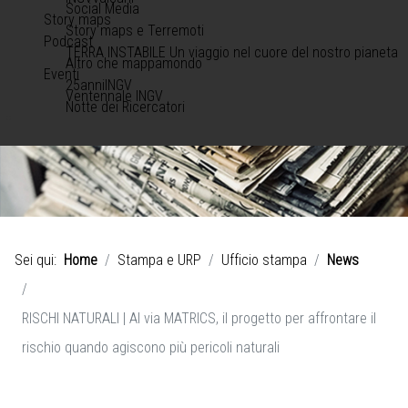
Social Media
Story maps
Story maps e Terremoti
Podcast
TERRA INSTABILE Un viaggio nel cuore del nostro pianeta
Altro che mappamondo
Eventi
25anniINGV
Ventennale INGV
Notte dei Ricercatori
Sei qui:
Home
Stampa e URP
Ufficio stampa
News
RISCHI NATURALI | Al via MATRICS, il progetto per affrontare il
rischio quando agiscono più pericoli naturali