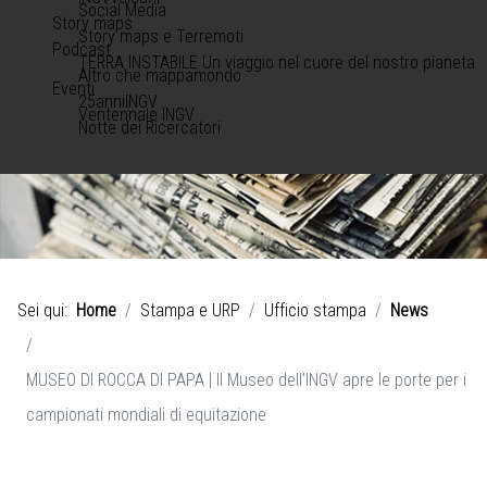
Social Media
Story maps
Story maps e Terremoti
Podcast
TERRA INSTABILE Un viaggio nel cuore del nostro pianeta
Altro che mappamondo
Eventi
25anniINGV
Ventennale INGV
Notte dei Ricercatori
Sei qui:
Home
Stampa e URP
Ufficio stampa
News
MUSEO DI ROCCA DI PAPA | Il Museo dell’INGV apre le porte per i
campionati mondiali di equitazione