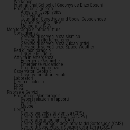
Workshop
International School of Geophysics Enzo Boschi
Prodotti della ricerca
Annals of Geophysics
Earth-prints
Journal of Geoethics and Social Geosciences
Collane editoriali INGV
Monografie INGV
Monitoraggio e infrastrutture
Sorveglianza
Servizio di sorveglianza sismica
Servizio di allerta maremoti
Servizio di sorveglianza vulcani attivi
Servizio di sorveglianza Space Weather
Reti di monitoraggio
l'INGV e le sue reti
Attività in emergenza
Emergenze sismiche
Emergenze vulcaniche
Gruppi di emergenza
Osservatori Geofisici
Osservatori strumentali
Laboratori
Centri di calcolo
Epos
Emso
Risorse e Servizi
Prodotti del Monitoraggio
Report relazioni e rapporti
Bollettini
Mappe
Centri
Centro pericolosità sismica (CPS)
Centro pericolosità vulcanica (CPV)
Centro allerta tsunami (CAT)
Centro Monitoraggio delle attività del Sottosuolo (CMS)
Centro di Osservazioni Spaziali della Terra (COS )