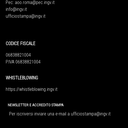
Pec:
aoo.roma@pec.ingv.it
info@ingv.it
ufficiostampa@ingv.it
CODICE FISCALE
06838821004
P.IVA 06838821004
WHISTLEBLOWING
https://whistleblowing.ingv.
it
NEWSLETTER E ACCREDITO STAMPA
Per iscriversi inviare una e-mail a
ufficiostampa@ingv.it