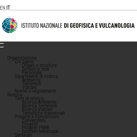
EN
IT
Organizzazione
Chi siamo
Organi e strutture
Sezioni e sedi
Personale
Dipartimenti di ricerca
Ambiente
Terremoti
Vulcani
Norme e regolamenti
Ricerca
Temi di ricerca
Ricerca Ambiente
Ricerca Terremoti
Ricerca Vulcani
Tematiche trasversali
Progetti e Convenzioni
Convenzioni
Progetti
Progetti PNRR
Einstein telescope
Seminari