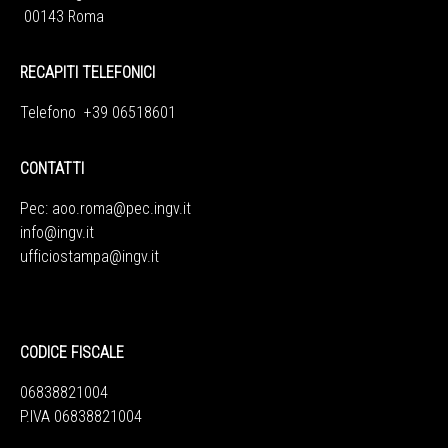
00143 Roma
RECAPITI TELEFONICI
Telefono +39 06518601
CONTATTI
Pec:
aoo.roma@pec.ingv.it
info@ingv.it
ufficiostampa@ingv.it
CODICE FISCALE
06838821004
P.IVA 06838821004