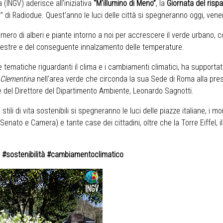
 (INGV) aderisce all’iniziativa
“M'illumino di Meno”
, la
Giornata del rispar
” di Radiodue. Quest’anno le luci delle città si spegneranno oggi, vener
ero di alberi e piante intorno a noi per accrescere il verde urbano, c
rrestre e del conseguente innalzamento delle temperature.
 tematiche riguardanti il clima e i cambiamenti climatici, ha supportat
 Clementina
nell'area verde che circonda la sua Sede di Roma alla prese
, e del Direttore del Dipartimento Ambiente, Leonardo Sagnotti.
tili di vita sostenibili si spegneranno le luci delle piazze italiane, i m
, Senato e Camera) e tante case dei cittadini, oltre che la Torre Eiffel, i
 #sostenibilità #cambiamentoclimatico