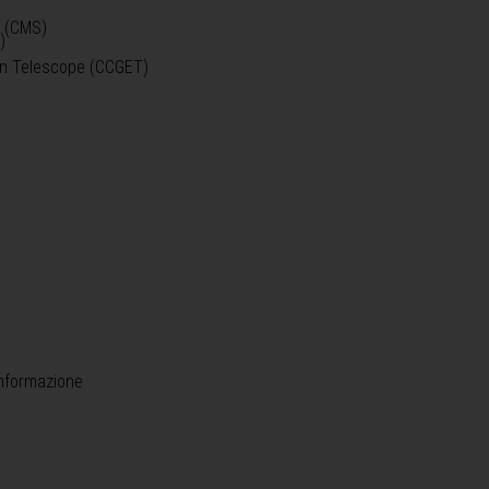
o (CMS)
)
)
ein Telescope (CCGET)
informazione