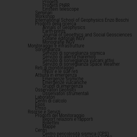
Progetti
Progetti PNRR
Einstein telescope
Seminari
Workshop
International School of Geophysics Enzo Boschi
Prodotti della ricerca
Annals of Geophysics
Earth-prints
Journal of Geoethics and Social Geosciences
Collane editoriali INGV
Monografie INGV
Monitoraggio e infrastrutture
Sorveglianza
Servizio di sorveglianza sismica
Servizio di allerta maremoti
Servizio di sorveglianza vulcani attivi
Servizio di sorveglianza Space Weather
Reti di monitoraggio
l'INGV e le sue reti
Attività in emergenza
Emergenze sismiche
Emergenze vulcaniche
Gruppi di emergenza
Osservatori Geofisici
Osservatori strumentali
Laboratori
Centri di calcolo
Epos
Emso
Risorse e Servizi
Prodotti del Monitoraggio
Report relazioni e rapporti
Bollettini
Mappe
Centri
Centro pericolosità sismica (CPS)