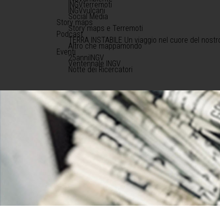
INGVterremoti
INGVvulcani
Social Media
Story maps
Story maps e Terremoti
Podcast
TERRA INSTABILE Un viaggio nel cuore del nostr
Altro che mappamondo
Eventi
25anniINGV
Ventennale INGV
Notte dei Ricercatori