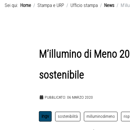
Sei qui:
Home
Stampa e URP
Ufficio stampa
News
M’ill
M’illumino di Meno 202
sostenibile
PUBBLICATO: 06 MARZO 2020
ingv
sostenibilità
milluminodimeno
ris