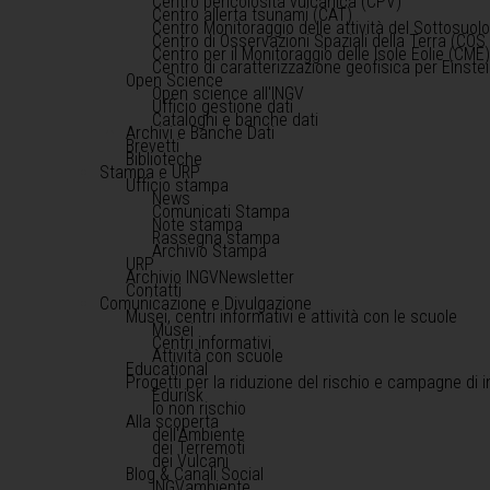
Centro pericolosità vulcanica (CPV)
Centro allerta tsunami (CAT)
Centro Monitoraggio delle attività del Sottosuol
Centro di Osservazioni Spaziali della Terra (COS 
Centro per il Monitoraggio delle Isole Eolie (CME
Centro di caratterizzazione geofisica per Einst
Open Science
Open science all'INGV
Ufficio gestione dati
Cataloghi e banche dati
Archivi e Banche Dati
Brevetti
Biblioteche
Stampa e URP
Ufficio stampa
News
Comunicati Stampa
Note stampa
Rassegna stampa
Archivio Stampa
URP
Archivio INGVNewsletter
Contatti
Comunicazione e Divulgazione
Musei, centri informativi e attività con le scuole
Musei
Centri informativi
Attività con scuole
Educational
Progetti per la riduzione del rischio e campagne di 
Edurisk
Io non rischio
Alla scoperta
dell'Ambiente
dei Terremoti
dei Vulcani
Blog & Canali Social
INGVambiente