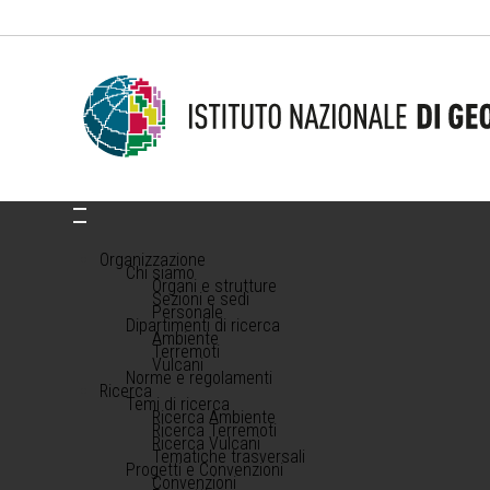
Organizzazione
Chi siamo
Organi e strutture
Sezioni e sedi
Personale
Dipartimenti di ricerca
Ambiente
Terremoti
Vulcani
Norme e regolamenti
Ricerca
Temi di ricerca
Ricerca Ambiente
Ricerca Terremoti
Ricerca Vulcani
Tematiche trasversali
Progetti e Convenzioni
Convenzioni