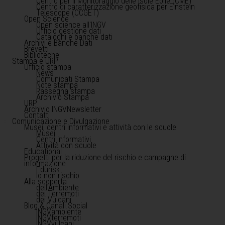
Centro per il Monitoraggio delle Isole Eolie (CME)
Centro di caratterizzazione geofisica per Einstein
Telescope (CCGET)
Open Science
Open science all'INGV
Ufficio gestione dati
Cataloghi e banche dati
Archivi e Banche Dati
Brevetti
Biblioteche
Stampa e URP
Ufficio stampa
News
Comunicati Stampa
Note stampa
Rassegna stampa
Archivio Stampa
URP
Archivio INGVNewsletter
Contatti
Comunicazione e Divulgazione
Musei, centri informativi e attività con le scuole
Musei
Centri informativi
Attività con scuole
Educational
Progetti per la riduzione del rischio e campagne di
informazione
Edurisk
Io non rischio
Alla scoperta
dell'Ambiente
dei Terremoti
dei Vulcani
Blog & Canali Social
INGVambiente
INGVterremoti
INGVvulcani