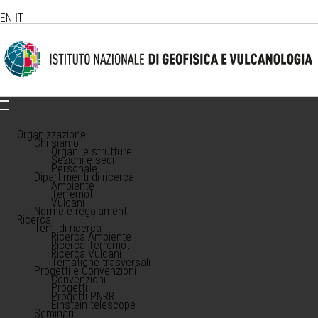
EN
IT
Organizzazione
Chi siamo
Organi e strutture
Sezioni e sedi
Personale
Dipartimenti di ricerca
Ambiente
Terremoti
Vulcani
Norme e regolamenti
Ricerca
Temi di ricerca
Ricerca Ambiente
Ricerca Terremoti
Ricerca Vulcani
Tematiche trasversali
Progetti e Convenzioni
Convenzioni
Progetti
Progetti PNRR
Einstein telescope
Seminari