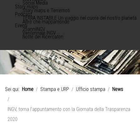
Social Media
Story maps
Story maps e Terremoti
Podcast
TERRA INSTABILE Un viaggio nel cuore del nostro pianeta
Altro che mappamondo
Eventi
25anniINGV
Ventennale INGV
Notte dei Ricercatori
Sei qui:
Home
Stampa e URP
Ufficio stampa
News
INGV, torna l’appuntamento con la Giornata della Trasparenza
2020