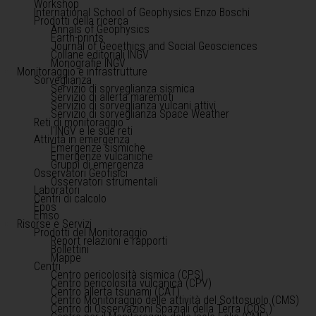
Workshop
International School of Geophysics Enzo Boschi
Prodotti della ricerca
Annals of Geophysics
Earth-prints
Journal of Geoethics and Social Geosciences
Collane editoriali INGV
Monografie INGV
Monitoraggio e infrastrutture
Sorveglianza
Servizio di sorveglianza sismica
Servizio di allerta maremoti
Servizio di sorveglianza vulcani attivi
Servizio di sorveglianza Space Weather
Reti di monitoraggio
l'INGV e le sue reti
Attività in emergenza
Emergenze sismiche
Emergenze vulcaniche
Gruppi di emergenza
Osservatori Geofisici
Osservatori strumentali
Laboratori
Centri di calcolo
Epos
Emso
Risorse e Servizi
Prodotti del Monitoraggio
Report relazioni e rapporti
Bollettini
Mappe
Centri
Centro pericolosità sismica (CPS)
Centro pericolosità vulcanica (CPV)
Centro allerta tsunami (CAT)
Centro Monitoraggio delle attività del Sottosuolo (CMS)
Centro di Osservazioni Spaziali della Terra (COS )