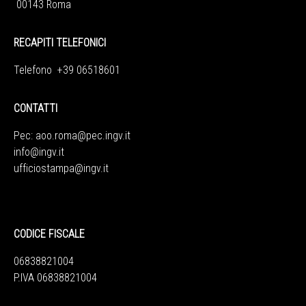
00143 Roma
RECAPITI TELEFONICI
Telefono +39 06518601
CONTATTI
Pec:
aoo.roma@pec.ingv.it
info@ingv.it
ufficiostampa@ingv.it
CODICE FISCALE
06838821004
P.IVA 06838821004