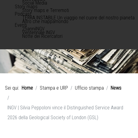
Social Media
Story maps
Story maps e Terremoti
Podcast
TERRA INSTABILE Un viaggio nel cuore del nostro pianeta
Altro che mappamondo
Eventi
25anniINGV
Ventennale INGV
Notte dei Ricercatori
Sei qui:
Home
Stampa e URP
Ufficio stampa
News
INGV | Silvia Peppoloni vince il Distinguished Service Award
2026 della Geological Society of London (GSL)