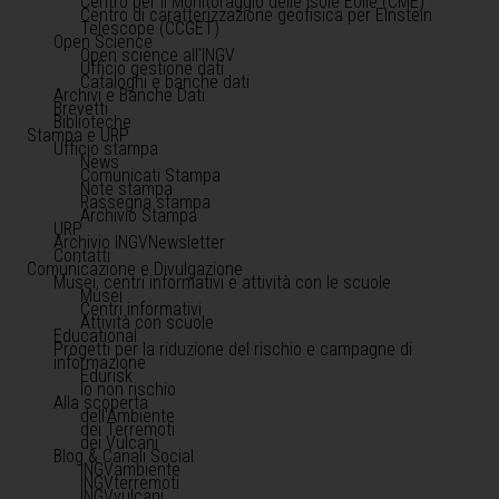
Centro per il Monitoraggio delle Isole Eolie (CME)
Centro di caratterizzazione geofisica per Einstein
Telescope (CCGET)
Open Science
Open science all'INGV
Ufficio gestione dati
Cataloghi e banche dati
Archivi e Banche Dati
Brevetti
Biblioteche
Stampa e URP
Ufficio stampa
News
Comunicati Stampa
Note stampa
Rassegna stampa
Archivio Stampa
URP
Archivio INGVNewsletter
Contatti
Comunicazione e Divulgazione
Musei, centri informativi e attività con le scuole
Musei
Centri informativi
Attività con scuole
Educational
Progetti per la riduzione del rischio e campagne di
informazione
Edurisk
Io non rischio
Alla scoperta
dell'Ambiente
dei Terremoti
dei Vulcani
Blog & Canali Social
INGVambiente
INGVterremoti
INGVvulcani