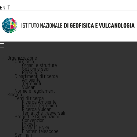
EN
IT
Organizzazione
Chi siamo
Organi e strutture
Sezioni e sedi
Personale
Dipartimenti di ricerca
Ambiente
Terremoti
Vulcani
Norme e regolamenti
Ricerca
Temi di ricerca
Ricerca Ambiente
Ricerca Terremoti
Ricerca Vulcani
Tematiche trasversali
Progetti e Convenzioni
Convenzioni
Progetti
Progetti PNRR
Einstein telescope
Seminari