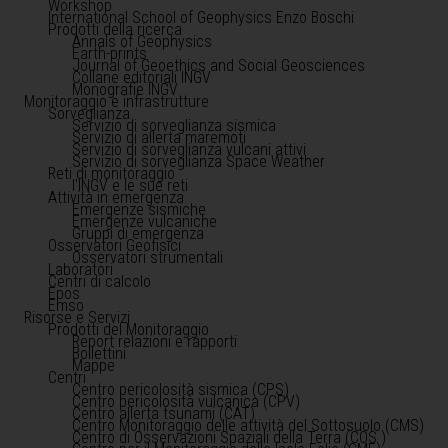
Workshop
International School of Geophysics Enzo Boschi
Prodotti della ricerca
Annals of Geophysics
Earth-prints
Journal of Geoethics and Social Geosciences
Collane editoriali INGV
Monografie INGV
Monitoraggio e infrastrutture
Sorveglianza
Servizio di sorveglianza sismica
Servizio di allerta maremoti
Servizio di sorveglianza vulcani attivi
Servizio di sorveglianza Space Weather
Reti di monitoraggio
l'INGV e le sue reti
Attività in emergenza
Emergenze sismiche
Emergenze vulcaniche
Gruppi di emergenza
Osservatori Geofisici
Osservatori strumentali
Laboratori
Centri di calcolo
Epos
Emso
Risorse e Servizi
Prodotti del Monitoraggio
Report relazioni e rapporti
Bollettini
Mappe
Centri
Centro pericolosità sismica (CPS)
Centro pericolosità vulcanica (CPV)
Centro allerta tsunami (CAT)
Centro Monitoraggio delle attività del Sottosuolo (CMS)
Centro di Osservazioni Spaziali della Terra (COS )