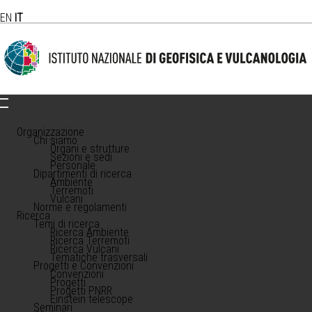
EN
IT
Organizzazione
Chi siamo
Organi e strutture
Sezioni e sedi
Personale
Dipartimenti di ricerca
Ambiente
Terremoti
Vulcani
Norme e regolamenti
Ricerca
Temi di ricerca
Ricerca Ambiente
Ricerca Terremoti
Ricerca Vulcani
Tematiche trasversali
Progetti e Convenzioni
Convenzioni
Progetti
Progetti PNRR
Einstein telescope
Seminari