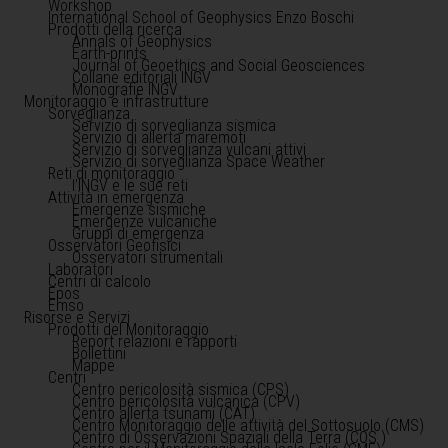
Workshop
International School of Geophysics Enzo Boschi
Prodotti della ricerca
Annals of Geophysics
Earth-prints
Journal of Geoethics and Social Geosciences
Collane editoriali INGV
Monografie INGV
Monitoraggio e infrastrutture
Sorveglianza
Servizio di sorveglianza sismica
Servizio di allerta maremoti
Servizio di sorveglianza vulcani attivi
Servizio di sorveglianza Space Weather
Reti di monitoraggio
l'INGV e le sue reti
Attività in emergenza
Emergenze sismiche
Emergenze vulcaniche
Gruppi di emergenza
Osservatori Geofisici
Osservatori strumentali
Laboratori
Centri di calcolo
Epos
Emso
Risorse e Servizi
Prodotti del Monitoraggio
Report relazioni e rapporti
Bollettini
Mappe
Centri
Centro pericolosità sismica (CPS)
Centro pericolosità vulcanica (CPV)
Centro allerta tsunami (CAT)
Centro Monitoraggio delle attività del Sottosuolo (CMS)
Centro di Osservazioni Spaziali della Terra (COS )