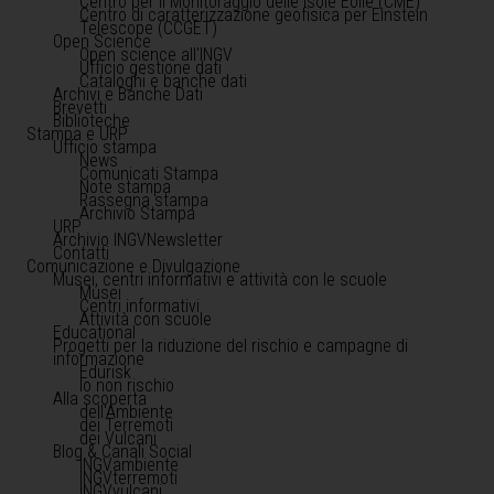
Centro per il Monitoraggio delle Isole Eolie (CME)
Centro di caratterizzazione geofisica per Einstein
Telescope (CCGET)
Open Science
Open science all'INGV
Ufficio gestione dati
Cataloghi e banche dati
Archivi e Banche Dati
Brevetti
Biblioteche
Stampa e URP
Ufficio stampa
News
Comunicati Stampa
Note stampa
Rassegna stampa
Archivio Stampa
URP
Archivio INGVNewsletter
Contatti
Comunicazione e Divulgazione
Musei, centri informativi e attività con le scuole
Musei
Centri informativi
Attività con scuole
Educational
Progetti per la riduzione del rischio e campagne di
informazione
Edurisk
Io non rischio
Alla scoperta
dell'Ambiente
dei Terremoti
dei Vulcani
Blog & Canali Social
INGVambiente
INGVterremoti
INGVvulcani