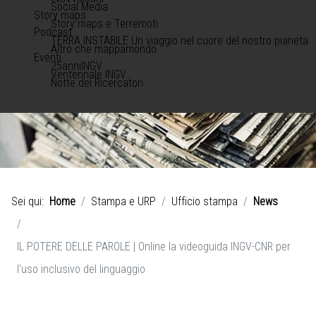
Social Media
Story maps
Story maps e Terremoti
Podcast
TERRA INSTABILE Un viaggio nel cuore del nostro pianeta
Altro che mappamondo
Eventi
25anniINGV
Ventennale INGV
Notte dei Ricercatori
Sei qui:
Home
Stampa e URP
Ufficio stampa
News
IL POTERE DELLE PAROLE | Online la videoguida INGV-CNR per
l’uso inclusivo del linguaggio