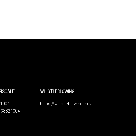
FISCALE
WHISTLEBLOWING
1004
https://whistleblowing.ingv.
it
6838821004