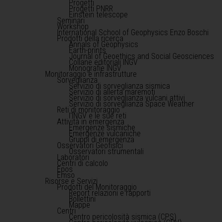
Progetti
Progetti PNRR
Einstein telescope
Seminari
Workshop
International School of Geophysics Enzo Boschi
Prodotti della ricerca
Annals of Geophysics
Earth-prints
Journal of Geoethics and Social Geosciences
Collane editoriali INGV
Monografie INGV
Monitoraggio e infrastrutture
Sorveglianza
Servizio di sorveglianza sismica
Servizio di allerta maremoti
Servizio di sorveglianza vulcani attivi
Servizio di sorveglianza Space Weather
Reti di monitoraggio
l'INGV e le sue reti
Attività in emergenza
Emergenze sismiche
Emergenze vulcaniche
Gruppi di emergenza
Osservatori Geofisici
Osservatori strumentali
Laboratori
Centri di calcolo
Epos
Emso
Risorse e Servizi
Prodotti del Monitoraggio
Report relazioni e rapporti
Bollettini
Mappe
Centri
Centro pericolosità sismica (CPS)