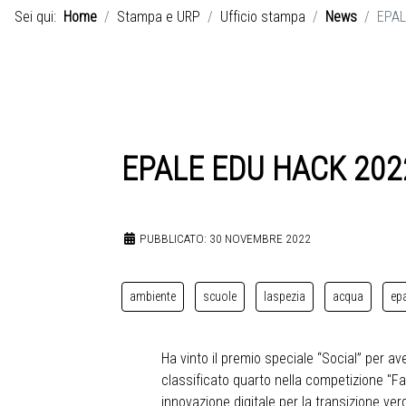
Sei qui:
Home
Stampa e URP
Ufficio stampa
News
EPAL
EPALE EDU HACK 2022 
PUBBLICATO: 30 NOVEMBRE 2022
ambiente
scuole
laspezia
acqua
ep
Ha vinto il premio speciale “Social” per av
classificato quarto nella competizione "Far
innovazione digitale per la transizione ve