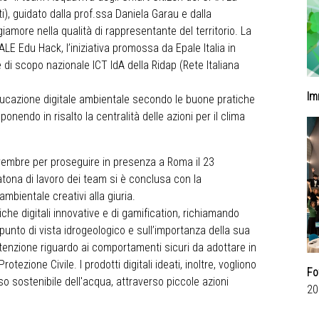
i), guidato dalla prof.ssa Daniela Garau e dalla
iamore nella qualità di rappresentante del territorio. La
LE Edu Hack, l’iniziativa promossa da Epale Italia in
 di scopo nazionale ICT IdA della Ridap (Rete Italiana
Im
ducazione digitale ambientale secondo le buone pratiche
onendo in risalto la centralità delle azioni per il clima
ovembre per proseguire in presenza a Roma il 23
tona di lavoro dei team si è conclusa con la
mbientale creativi alla giuria.
che digitali innovative e di gamification, richiamando
al punto di vista idrogeologico e sull’importanza della sua
tenzione riguardo ai comportamenti sicuri da adottare in
otezione Civile. I prodotti digitali ideati, inoltre, vogliono
Fo
so sostenibile dell'acqua, attraverso piccole azioni
20