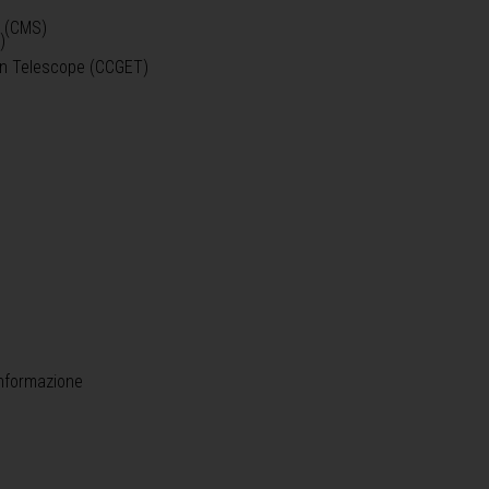
o (CMS)
)
)
ein Telescope (CCGET)
informazione