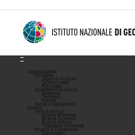
Organizzazione
Chi siamo
Organi e strutture
Sezioni e sedi
Personale
Dipartimenti di ricerca
Ambiente
Terremoti
Vulcani
Norme e regolamenti
Ricerca
Temi di ricerca
Ricerca Ambiente
Ricerca Terremoti
Ricerca Vulcani
Tematiche trasversali
Progetti e Convenzioni
Convenzioni