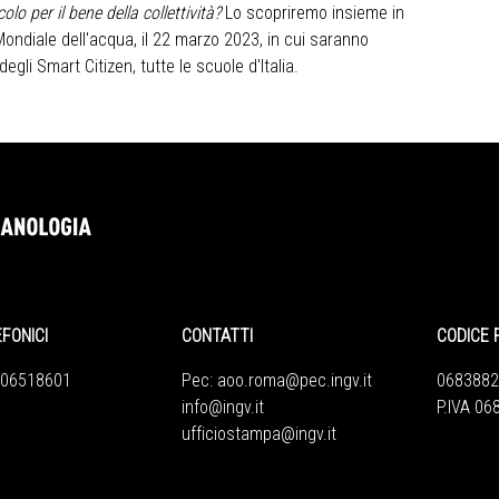
lo per il bene della collettività?
Lo scopriremo insieme in
Mondiale dell'acqua, il 22 marzo 2023, in cui saranno
egli Smart Citizen, tutte le scuole d'Italia.
EFONICI
CONTATTI
CODICE 
 06518601
Pec:
aoo.roma@pec.ingv.it
0683882
info@ingv.it
P.IVA 0
ufficiostampa@ingv.it