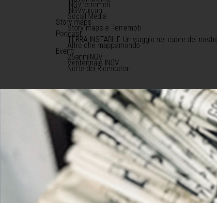
INGVterremoti
INGVvulcani
Social Media
Story maps
Story maps e Terremoti
Podcast
TERRA INSTABILE Un viaggio nel cuore del nostr
Altro che mappamondo
Eventi
25anniINGV
Ventennale INGV
Notte dei Ricercatori