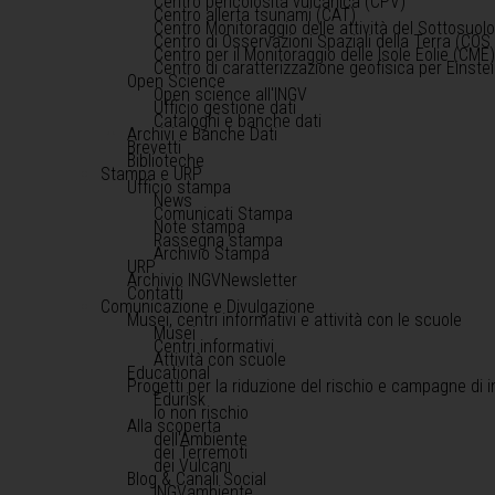
Centro pericolosità vulcanica (CPV)
Centro allerta tsunami (CAT)
Centro Monitoraggio delle attività del Sottosuol
Centro di Osservazioni Spaziali della Terra (COS 
Centro per il Monitoraggio delle Isole Eolie (CME
Centro di caratterizzazione geofisica per Einst
Open Science
Open science all'INGV
Ufficio gestione dati
Cataloghi e banche dati
Archivi e Banche Dati
Brevetti
Biblioteche
Stampa e URP
Ufficio stampa
News
Comunicati Stampa
Note stampa
Rassegna stampa
Archivio Stampa
URP
Archivio INGVNewsletter
Contatti
Comunicazione e Divulgazione
Musei, centri informativi e attività con le scuole
Musei
Centri informativi
Attività con scuole
Educational
Progetti per la riduzione del rischio e campagne di 
Edurisk
Io non rischio
Alla scoperta
dell'Ambiente
dei Terremoti
dei Vulcani
Blog & Canali Social
INGVambiente