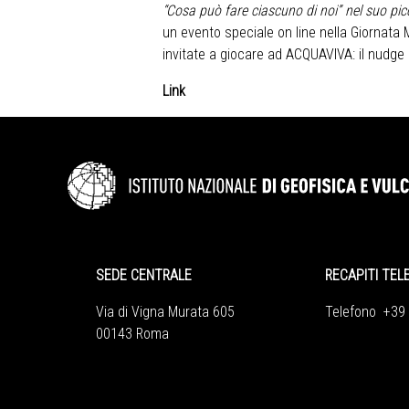
“Cosa può fare ciascuno di noi” nel suo picco
un evento speciale on line nella Giornata 
invitate a giocare ad ACQUAVIVA: il nudge d
Link
SEDE CENTRALE
RECAPITI TEL
Via di Vigna Murata 605
Telefono +39
00143 Roma