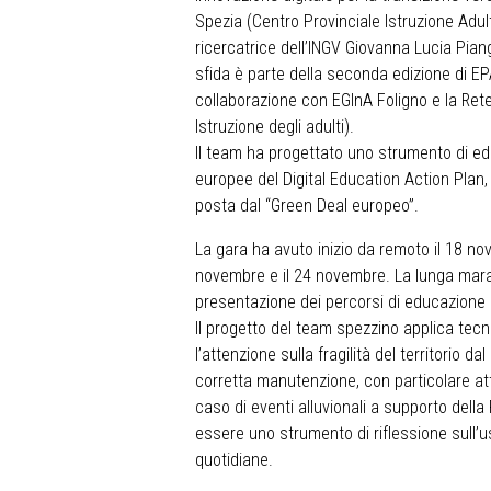
Spezia (Centro Provinciale Istruzione Adult
ricercatrice dell’INGV Giovanna Lucia Piang
sfida è parte della seconda edizione di EPA
collaborazione con EGInA Foligno e la Rete
Istruzione degli adulti).
Il team ha progettato uno strumento di e
europee del Digital Education Action Plan, p
posta dal “Green Deal europeo”.
La gara ha avuto inizio da remoto il 18 n
novembre e il 24 novembre. La lunga mara
presentazione dei percorsi di educazione a
Il progetto del team spezzino applica tecni
l’attenzione sulla fragilità del territorio d
corretta manutenzione, con particolare at
caso di eventi alluvionali a supporto della Pr
essere uno strumento di riflessione sull’u
quotidiane.