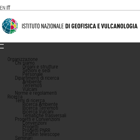
EN
IT
Organizzazione
Chi siamo
Organi e strutture
Sezioni e sedi
Personale
Dipartimenti di ricerca
Ambiente
Terremoti
Vulcani
Norme e regolamenti
Ricerca
Temi di ricerca
Ricerca Ambiente
Ricerca Terremoti
Ricerca Vulcani
Tematiche trasversali
Progetti e Convenzioni
Convenzioni
Progetti
Progetti PNRR
Einstein telescope
Seminari