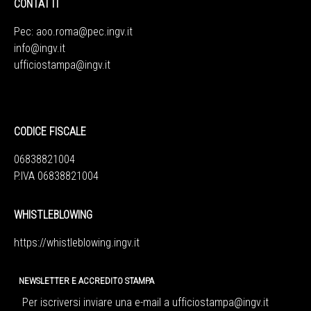
CONTATTI
Pec:
aoo.roma@pec.ingv.it
info@ingv.it
ufficiostampa@ingv.it
CODICE FISCALE
06838821004
P.IVA 06838821004
WHISTLEBLOWING
https://whistleblowing.ingv.
it
NEWSLETTER E ACCREDITO STAMPA
Per iscriversi inviare una e-mail a
ufficiostampa@ingv.it