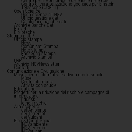
Centro per il Monitoraggio delle Isole Eolie (CME)
Centro di caratterizzazione geofisica per Einstein
Telescope (CCGET)
Open Science
Open science all'INGV
Ufficio gestione dati
Cataloghi e banche dati
Archivi e Banche Dati
Brevetti
Biblioteche
Stampa e URP
Ufficio stampa
News
Comunicati Stampa
Note stampa
Rassegna stampa
Archivio Stampa
URP
Archivio INGVNewsletter
Contatti
Comunicazione e Divulgazione
Musei, centri informativi e attività con le scuole
Musei
Centri informativi
Attività con scuole
Educational
Progetti per la riduzione del rischio e campagne di
informazione
Edurisk
Io non rischio
Alla scoperta
dell'Ambiente
dei Terremoti
dei Vulcani
Blog & Canali Social
INGVambiente
INGVterremoti
INGVvulcani