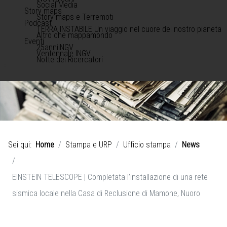
Social Media
Story maps
Story maps e Terremoti
Podcast
TERRA INSTABILE Un viaggio nel cuore del nostro pianeta
Altro che mappamondo
Eventi
25anniINGV
Ventennale INGV
Notte dei Ricercatori
Sei qui:
Home
Stampa e URP
Ufficio stampa
News
EINSTEIN TELESCOPE | Completata l’installazione di una rete
sismica locale nella Casa di Reclusione di Mamone, Nuoro