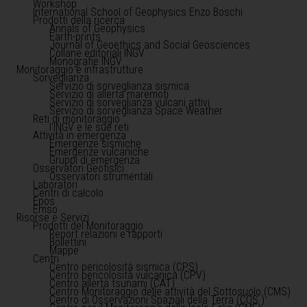
Workshop
International School of Geophysics Enzo Boschi
Prodotti della ricerca
Annals of Geophysics
Earth-prints
Journal of Geoethics and Social Geosciences
Collane editoriali INGV
Monografie INGV
Monitoraggio e infrastrutture
Sorveglianza
Servizio di sorveglianza sismica
Servizio di allerta maremoti
Servizio di sorveglianza vulcani attivi
Servizio di sorveglianza Space Weather
Reti di monitoraggio
l'INGV e le sue reti
Attività in emergenza
Emergenze sismiche
Emergenze vulcaniche
Gruppi di emergenza
Osservatori Geofisici
Osservatori strumentali
Laboratori
Centri di calcolo
Epos
Emso
Risorse e Servizi
Prodotti del Monitoraggio
Report relazioni e rapporti
Bollettini
Mappe
Centri
Centro pericolosità sismica (CPS)
Centro pericolosità vulcanica (CPV)
Centro allerta tsunami (CAT)
Centro Monitoraggio delle attività del Sottosuolo (CMS)
Centro di Osservazioni Spaziali della Terra (COS )