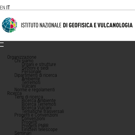
EN
IT
Organizzazione
Chi siamo
Organi e strutture
Sezioni e sedi
Personale
Dipartimenti di ricerca
Ambiente
Terremoti
Vulcani
Norme e regolamenti
Ricerca
Temi di ricerca
Ricerca Ambiente
Ricerca Terremoti
Ricerca Vulcani
Tematiche trasversali
Progetti e Convenzioni
Convenzioni
Progetti
Progetti PNRR
Einstein telescope
Seminari