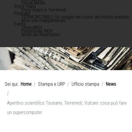
Social Media
Story maps
Story maps e Terremoti
Podcast
TERRA INSTABILE Un viaggio nel cuore del nostro pianeta
Altro che mappamondo
Eventi
25anniINGV
Ventennale INGV
Notte dei Ricercatori
Sei qui:
Home
Stampa e URP
Ufficio stampa
News
Aperitivo scientifico Tsunami, Terremoti, Vulcani: cosa può fare
un supercomputer