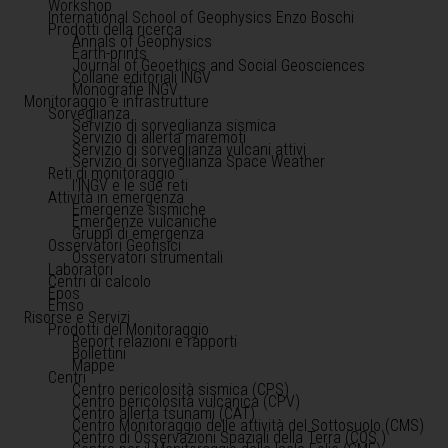
Workshop
International School of Geophysics Enzo Boschi
Prodotti della ricerca
Annals of Geophysics
Earth-prints
Journal of Geoethics and Social Geosciences
Collane editoriali INGV
Monografie INGV
Monitoraggio e infrastrutture
Sorveglianza
Servizio di sorveglianza sismica
Servizio di allerta maremoti
Servizio di sorveglianza vulcani attivi
Servizio di sorveglianza Space Weather
Reti di monitoraggio
l'INGV e le sue reti
Attività in emergenza
Emergenze sismiche
Emergenze vulcaniche
Gruppi di emergenza
Osservatori Geofisici
Osservatori strumentali
Laboratori
Centri di calcolo
Epos
Emso
Risorse e Servizi
Prodotti del Monitoraggio
Report relazioni e rapporti
Bollettini
Mappe
Centri
Centro pericolosità sismica (CPS)
Centro pericolosità vulcanica (CPV)
Centro allerta tsunami (CAT)
Centro Monitoraggio delle attività del Sottosuolo (CMS)
Centro di Osservazioni Spaziali della Terra (COS )