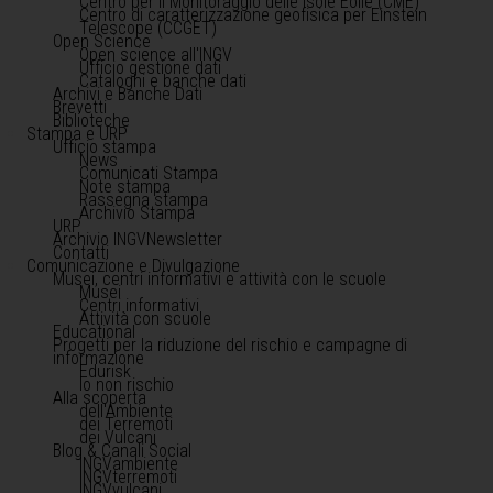
Centro per il Monitoraggio delle Isole Eolie (CME)
Centro di caratterizzazione geofisica per Einstein
Telescope (CCGET)
Open Science
Open science all'INGV
Ufficio gestione dati
Cataloghi e banche dati
Archivi e Banche Dati
Brevetti
Biblioteche
Stampa e URP
Ufficio stampa
News
Comunicati Stampa
Note stampa
Rassegna stampa
Archivio Stampa
URP
Archivio INGVNewsletter
Contatti
Comunicazione e Divulgazione
Musei, centri informativi e attività con le scuole
Musei
Centri informativi
Attività con scuole
Educational
Progetti per la riduzione del rischio e campagne di
informazione
Edurisk
Io non rischio
Alla scoperta
dell'Ambiente
dei Terremoti
dei Vulcani
Blog & Canali Social
INGVambiente
INGVterremoti
INGVvulcani