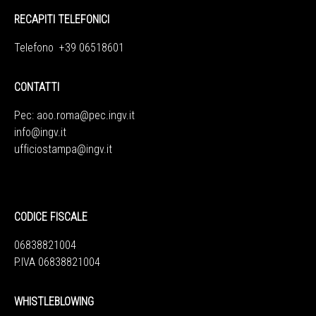
RECAPITI TELEFONICI
Telefono +39 06518601
CONTATTI
Pec:
aoo.roma@pec.ingv.it
info@ingv.it
ufficiostampa@ingv.it
CODICE FISCALE
06838821004
P.IVA 06838821004
WHISTLEBLOWING