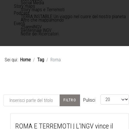
Social Media
Story maps
Story maps e Terremoti
Podcast
TERRA INSTABILE Un viaggio nel cuore del nostro pianeta
Altro che mappamondo
Eventi
25anniINGV
Ventennale INGV
Notte dei Ricercatori
Sei qui:
Home
Tag
Roma
Inserisci parte del titolo
Visualizza #
Pulisci
FILTRO
ROMA E TERREMOTI | L’INGV vince il