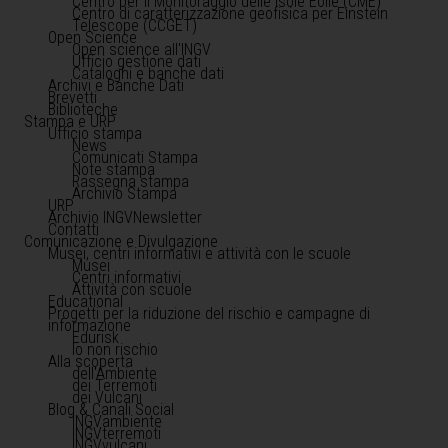
Centro per il Monitoraggio delle Isole Eolie (CME)
Centro di caratterizzazione geofisica per Einstein
Telescope (CCGET)
Open Science
Open science all'INGV
Ufficio gestione dati
Cataloghi e banche dati
Archivi e Banche Dati
Brevetti
Biblioteche
Stampa e URP
Ufficio stampa
News
Comunicati Stampa
Note stampa
Rassegna stampa
Archivio Stampa
URP
Archivio INGVNewsletter
Contatti
Comunicazione e Divulgazione
Musei, centri informativi e attività con le scuole
Musei
Centri informativi
Attività con scuole
Educational
Progetti per la riduzione del rischio e campagne di
informazione
Edurisk
Io non rischio
Alla scoperta
dell'Ambiente
dei Terremoti
dei Vulcani
Blog & Canali Social
INGVambiente
INGVterremoti
INGVvulcani