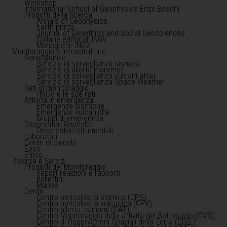
Workshop
International School of Geophysics Enzo Boschi
Prodotti della ricerca
Annals of Geophysics
Earth-prints
Journal of Geoethics and Social Geosciences
Collane editoriali INGV
Monografie INGV
Monitoraggio e infrastrutture
Sorveglianza
Servizio di sorveglianza sismica
Servizio di allerta maremoti
Servizio di sorveglianza vulcani attivi
Servizio di sorveglianza Space Weather
Reti di monitoraggio
l'INGV e le sue reti
Attività in emergenza
Emergenze sismiche
Emergenze vulcaniche
Gruppi di emergenza
Osservatori Geofisici
Osservatori strumentali
Laboratori
Centri di calcolo
Epos
Emso
Risorse e Servizi
Prodotti del Monitoraggio
Report relazioni e rapporti
Bollettini
Mappe
Centri
Centro pericolosità sismica (CPS)
Centro pericolosità vulcanica (CPV)
Centro allerta tsunami (CAT)
Centro Monitoraggio delle attività del Sottosuolo (CMS)
Centro di Osservazioni Spaziali della Terra (COS )