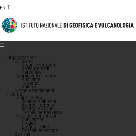
EN
IT
Organizzazione
Chi siamo
Organi e strutture
Sezioni e sedi
Personale
Dipartimenti di ricerca
Ambiente
Terremoti
Vulcani
Norme e regolamenti
Ricerca
Temi di ricerca
Ricerca Ambiente
Ricerca Terremoti
Ricerca Vulcani
Tematiche trasversali
Progetti e Convenzioni
Convenzioni
Progetti
Progetti PNRR
Einstein telescope
Seminari