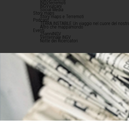
INGVterremoti
INGVvulcani
Social Media
Story maps
Story maps e Terremoti
Podcast
TERRA INSTABILE Un viaggio nel cuore del nostr
Altro che mappamondo
Eventi
25anniINGV
Ventennale INGV
Notte dei Ricercatori