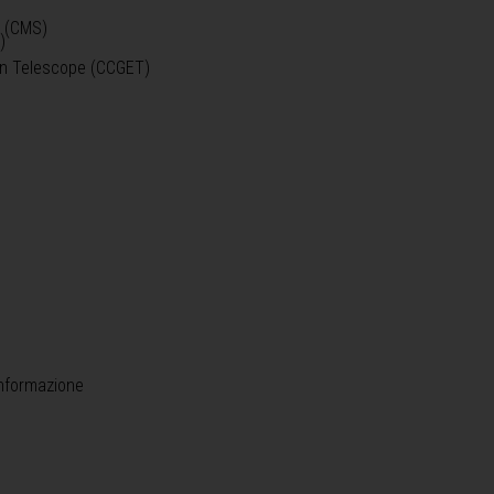
o (CMS)
)
)
ein Telescope (CCGET)
informazione