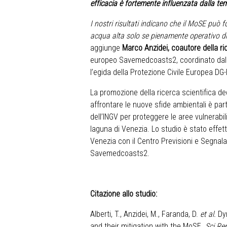
efficacia è fortemente influenzata dalla tem
I nostri risultati indicano che il MoSE può f
acqua alta solo se pienamente operativo div
aggiunge
Marco Anzidei, coautore della ri
europeo
Savemedcoasts2
, coordinato da
l’egida della Protezione Civile Europea DG
La promozione della ricerca scientifica ded
affrontare le nuove sfide ambientali è pa
dell’INGV per proteggere le aree vulnerabil
laguna di Venezia. Lo studio è stato effet
Venezia con il Centro Previsioni e Segnal
Savemedcoasts2.
Citazione allo studio:
Alberti, T., Anzidei, M., Faranda, D.
et al.
Dyn
and their mitigation with the MoSE.
Sci Re