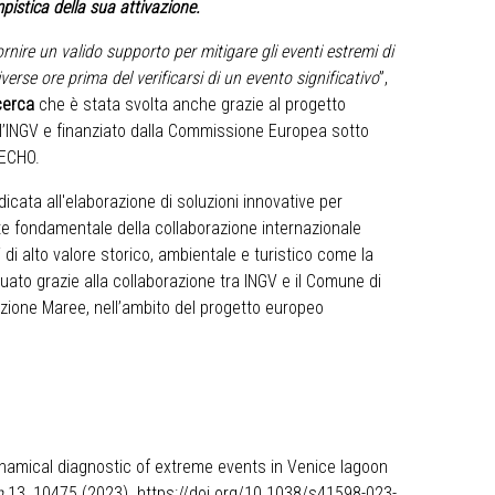
pistica della sua attivazione.
ornire un valido supporto per mitigare gli eventi estremi di
erse ore prima del verificarsi di un evento significativo
”,
cerca
che è stata svolta anche grazie al progetto
ll’INGV e finanziato dalla Commissione Europea sotto
-ECHO.
icata all'elaborazione di soluzioni innovative per
rte fondamentale della collaborazione internazionale
i di alto valore storico, ambientale e turistico come la
tuato grazie alla collaborazione tra INGV e il Comune di
azione Maree, nell’ambito del progetto europeo
amical diagnostic of extreme events in Venice lagoon
p
13, 10475 (2023).
https://doi.org/10.1038/s41598-023-