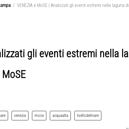
tampa
VENEZIA e MoSE | Analizzati gli eventi estremi nella laguna d
zzati gli eventi estremi nella l
il MoSE
are
venezia
mose
acquaalta
livellodelmare