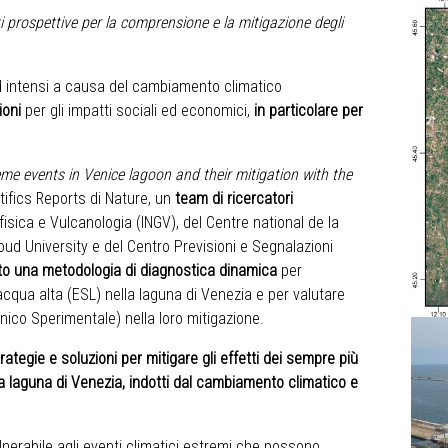
ti prospettive per la comprensione e
la mitigazione
degli
d intensi a causa del cambiamento climatico
ioni
per gli impatti sociali ed economici,
in particolare per
me events in Venice lagoon and their mitigation with the
tifics Reports di Nature, un
team di ricercatori
ofisica e Vulcanologia (INGV)
, del
Centre national de la
ud University
e del
Centro Previsioni e Segnalazioni
to una metodologia di diagnostica dinamica
per
cqua alta (ESL) nella laguna di Venezia e per valutare
nico Sperimentale) nella loro mitigazione.
trategie e soluzioni per mitigare gli effetti dei sempre più
la laguna di Venezia, indotti dal cambiamento climatico e
nerabile agli eventi climatici estremi che possono