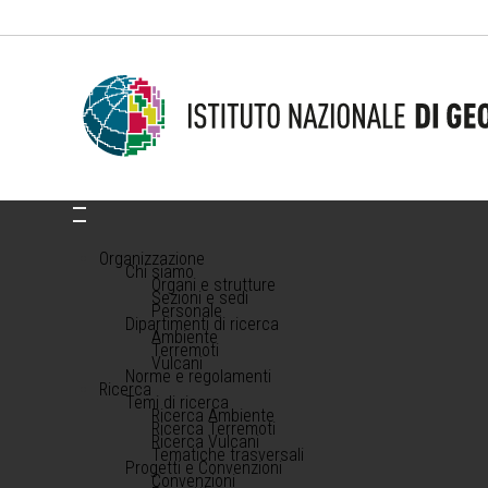
Organizzazione
Chi siamo
Organi e strutture
Sezioni e sedi
Personale
Dipartimenti di ricerca
Ambiente
Terremoti
Vulcani
Norme e regolamenti
Ricerca
Temi di ricerca
Ricerca Ambiente
Ricerca Terremoti
Ricerca Vulcani
Tematiche trasversali
Progetti e Convenzioni
Convenzioni