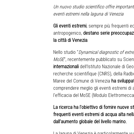
Un nuovo studio scientifico offre importan
eventi estremi nella laguna di Venezia
Gli eventi estremi
, sempre più frequenti e
antropogenico,
destano serie preoccupaz
la città di Venezia
.
Nello studio "
Dynamical diagnostic of extre
MoSE
”, recentemente pubblicato su Scien
internazionali
dell’
Istituto Nazionale di Ge
recherche scientifique (CNRS)
, della
Radbo
Maree
del Comune di Venezia
ha sviluppa
comprendere meglio gli eventi estremi di a
l'efficacia del MoSE (Modulo Elettromecca
La ricerca ha l'obiettivo di fornire nuove s
frequenti eventi estremi di acqua alta nel
dall’aumento globale del livello marino.
La laguna di Venezia è particolarmente vul