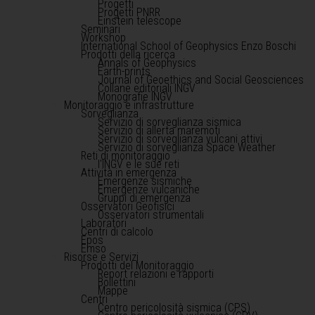
Progetti
Progetti PNRR
Einstein telescope
Seminari
Workshop
International School of Geophysics Enzo Boschi
Prodotti della ricerca
Annals of Geophysics
Earth-prints
Journal of Geoethics and Social Geosciences
Collane editoriali INGV
Monografie INGV
Monitoraggio e infrastrutture
Sorveglianza
Servizio di sorveglianza sismica
Servizio di allerta maremoti
Servizio di sorveglianza vulcani attivi
Servizio di sorveglianza Space Weather
Reti di monitoraggio
l'INGV e le sue reti
Attività in emergenza
Emergenze sismiche
Emergenze vulcaniche
Gruppi di emergenza
Osservatori Geofisici
Osservatori strumentali
Laboratori
Centri di calcolo
Epos
Emso
Risorse e Servizi
Prodotti del Monitoraggio
Report relazioni e rapporti
Bollettini
Mappe
Centri
Centro pericolosità sismica (CPS)