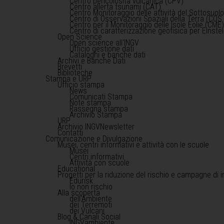
Centro pericolosità vulcanica (CPV)
Centro allerta tsunami (CAT)
Centro Monitoraggio delle attività del Sottosuol
Centro di Osservazioni Spaziali della Terra (COS 
Centro per il Monitoraggio delle Isole Eolie (CME
Centro di caratterizzazione geofisica per Einst
Open Science
Open science all'INGV
Ufficio gestione dati
Cataloghi e banche dati
Archivi e Banche Dati
Brevetti
Biblioteche
Stampa e URP
Ufficio stampa
News
Comunicati Stampa
Note stampa
Rassegna stampa
Archivio Stampa
URP
Archivio INGVNewsletter
Contatti
Comunicazione e Divulgazione
Musei, centri informativi e attività con le scuole
Musei
Centri informativi
Attività con scuole
Educational
Progetti per la riduzione del rischio e campagne di 
Edurisk
Io non rischio
Alla scoperta
dell'Ambiente
dei Terremoti
dei Vulcani
Blog & Canali Social
INGVambiente