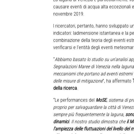
causare eventi di acqua alta eccezionali e 
novembre 2019.
I ricercatori, pertanto, hanno sviluppato
indicatori: ladimensione istantanea e la per
combinazione della teoria degli eventi estr
verificarsi e l'entità degli eventi meteoma
“
Abbiamo basato lo studio su un'analisi appr
Segnalazioni
Maree di Venezia nella laguna
meccanismi che portano ad eventi estremi di
delle misure di mitigazione
”, ha affermato
della ricerca
.
“Le performances del
MoSE
,
sistema di pr
proprio per salvaguardare la città di Venezi
sempre più frequentemente la laguna,
sono
dinamici
. Il nostro studio dimostra che
il 
l'ampiezza delle fluttuazioni del livello del 