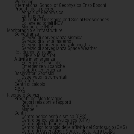
Workshop
International School of Geophysics Enzo Boschi
Prodotti della ricerca
Annals of Geophysics
Earth-prints
Journal of Geoethics and Social Geosciences
Collane editoriali INGV
Monografie INGV
Monitoraggio e infrastrutture
Sorveglianza
Servizio di sorveglianza sismica
Servizio di allerta maremoti
Servizio di sorveglianza vulcani attivi
Servizio di sorveglianza Space Weather
Reti di monitoraggio
l'INGV e le sue reti
Attività in emergenza
Emergenze sismiche
Emergenze vulcaniche
Gruppi di emergenza
Osservatori Geofisici
Osservatori strumentali
Laboratori
Centri di calcolo
Epos
Emso
Risorse e Servizi
Prodotti del Monitoraggio
Report relazioni e rapporti
Bollettini
Mappe
Centri
Centro pericolosità sismica (CPS)
Centro pericolosità vulcanica (CPV)
Centro allerta tsunami (CAT)
Centro Monitoraggio delle attività del Sottosuolo (CMS)
Centro di Osservazioni Spaziali della Terra (COS )