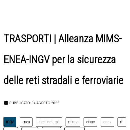
TRASPORTI | Alleanza MIMS-
ENEA-INGV per la sicurezza
delle reti stradali e ferroviarie
PUBBLICATO: 04 AGOSTO 2022
ingv
enea
rischinaturali
mims
eisac
anas
rfi