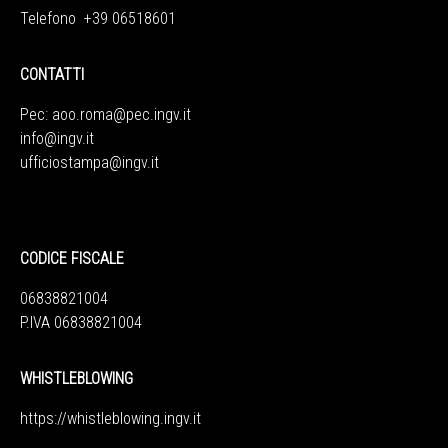
Telefono +39 06518601
CONTATTI
Pec:
aoo.roma@pec.ingv.it
info@ingv.it
ufficiostampa@ingv.it
CODICE FISCALE
06838821004
P.IVA 06838821004
WHISTLEBLOWING
https://whistleblowing.ingv.
it