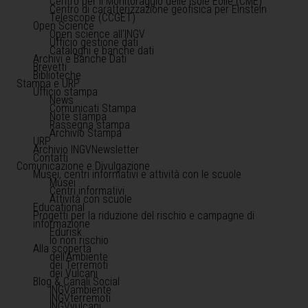
Centro per il Monitoraggio delle Isole Eolie (CME)
Centro di caratterizzazione geofisica per Einstein
Telescope (CCGET)
Open Science
Open science all'INGV
Ufficio gestione dati
Cataloghi e banche dati
Archivi e Banche Dati
Brevetti
Biblioteche
Stampa e URP
Ufficio stampa
News
Comunicati Stampa
Note stampa
Rassegna stampa
Archivio Stampa
URP
Archivio INGVNewsletter
Contatti
Comunicazione e Divulgazione
Musei, centri informativi e attività con le scuole
Musei
Centri informativi
Attività con scuole
Educational
Progetti per la riduzione del rischio e campagne di
informazione
Edurisk
Io non rischio
Alla scoperta
dell'Ambiente
dei Terremoti
dei Vulcani
Blog & Canali Social
INGVambiente
INGVterremoti
INGVvulcani