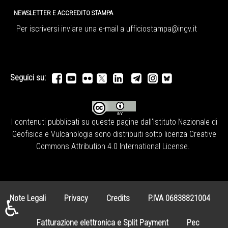
NEWSLETTER E ACCREDITO STAMPA
Per iscriversi inviare una e-mail a
ufficiostampa@ingv.it
Seguici su:
I contenuti pubblicati su queste pagine dall'
Istituto Nazionale di
Geofisica e Vulcanologia
sono distribuiti sotto licenza
Creative
Commons Attribution 4.0 International License
.
Note Legali
Privacy
Credits
P.IVA 06838821004
♿
Fatturazione elettronica e Split Payment
Pec