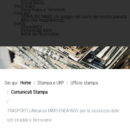
Social Media
Story maps
Story maps e Terremoti
Podcast
TERRA INSTABILE Un viaggio nel cuore del nostro pianeta
Altro che mappamondo
Eventi
25anniINGV
Ventennale INGV
Notte dei Ricercatori
Sei qui:
Home
Stampa e URP
Ufficio stampa
Comunicati Stampa
TRASPORTI | Alleanza MIMS-ENEA-INGV per la sicurezza delle
reti stradali e ferroviarie