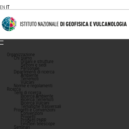
EN
IT
Organizzazione
Chi siamo
Organi e strutture
Sezioni e sedi
Personale
Dipartimenti di ricerca
Ambiente
Terremoti
Vulcani
Norme e regolamenti
Ricerca
Temi di ricerca
Ricerca Ambiente
Ricerca Terremoti
Ricerca Vulcani
Tematiche trasversali
Progetti e Convenzioni
Convenzioni
Progetti
Progetti PNRR
Einstein telescope
Seminari