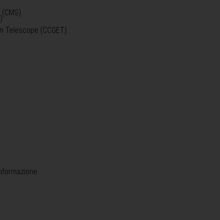
o (CMS)
)
)
ein Telescope (CCGET)
informazione