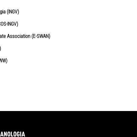
gia (INGV)
(COS-INGV)
te Association (
E-SWAN)
)
SWW)