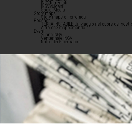
INGVterremoti
INGVvulcani
Social Media
Story maps
Story maps e Terremoti
Podcast
TERRA INSTABILE Un viaggio nel cuore del nostr
Altro che mappamondo
Eventi
25anniINGV
Ventennale INGV
Notte dei Ricercatori