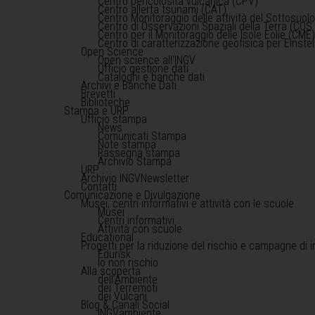
Centro pericolosità vulcanica (CPV)
Centro allerta tsunami (CAT)
Centro Monitoraggio delle attività del Sottosuol
Centro di Osservazioni Spaziali della Terra (COS 
Centro per il Monitoraggio delle Isole Eolie (CME
Centro di caratterizzazione geofisica per Einst
Open Science
Open science all'INGV
Ufficio gestione dati
Cataloghi e banche dati
Archivi e Banche Dati
Brevetti
Biblioteche
Stampa e URP
Ufficio stampa
News
Comunicati Stampa
Note stampa
Rassegna stampa
Archivio Stampa
URP
Archivio INGVNewsletter
Contatti
Comunicazione e Divulgazione
Musei, centri informativi e attività con le scuole
Musei
Centri informativi
Attività con scuole
Educational
Progetti per la riduzione del rischio e campagne di 
Edurisk
Io non rischio
Alla scoperta
dell'Ambiente
dei Terremoti
dei Vulcani
Blog & Canali Social
INGVambiente