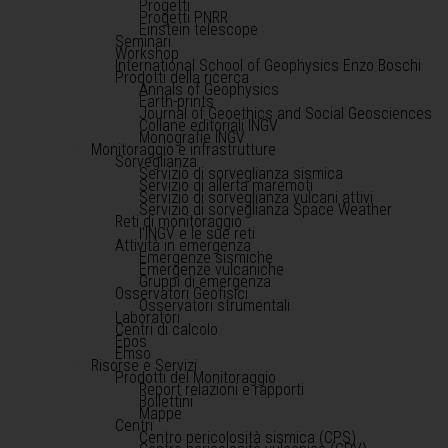
Progetti
Progetti PNRR
Einstein telescope
Seminari
Workshop
International School of Geophysics Enzo Boschi
Prodotti della ricerca
Annals of Geophysics
Earth-prints
Journal of Geoethics and Social Geosciences
Collane editoriali INGV
Monografie INGV
Monitoraggio e infrastrutture
Sorveglianza
Servizio di sorveglianza sismica
Servizio di allerta maremoti
Servizio di sorveglianza vulcani attivi
Servizio di sorveglianza Space Weather
Reti di monitoraggio
l'INGV e le sue reti
Attività in emergenza
Emergenze sismiche
Emergenze vulcaniche
Gruppi di emergenza
Osservatori Geofisici
Osservatori strumentali
Laboratori
Centri di calcolo
Epos
Emso
Risorse e Servizi
Prodotti del Monitoraggio
Report relazioni e rapporti
Bollettini
Mappe
Centri
Centro pericolosità sismica (CPS)