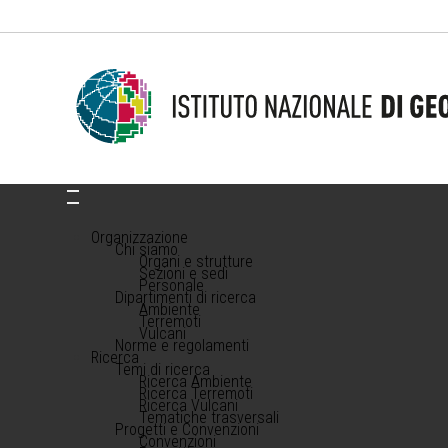
Organizzazione
Chi siamo
Organi e strutture
Sezioni e sedi
Personale
Dipartimenti di ricerca
Ambiente
Terremoti
Vulcani
Norme e regolamenti
Ricerca
Temi di ricerca
Ricerca Ambiente
Ricerca Terremoti
Ricerca Vulcani
Tematiche trasversali
Progetti e Convenzioni
Convenzioni