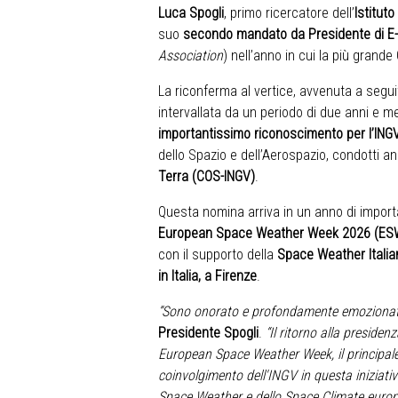
Luca Spogli
, primo ricercatore dell’
Istitut
suo
secondo mandato da Presidente di
E
Association
) nell’anno in cui la più grand
La riconferma al vertice, avvenuta a seguit
intervallata da un periodo di due anni e 
importantissimo riconoscimento per l’ING
dello Spazio e dell’Aerospazio, condotti a
Terra (COS-INGV)
.
Questa nomina arriva in un anno di importa
European Space Weather Week 2026 (E
con il supporto della
Space Weather Itali
in Italia, a Firenze
.
“Sono onorato e profondamente emozionat
Presidente Spogli
.
“Il ritorno alla presiden
European Space Weather Week, il principale
coinvolgimento dell'INGV in questa iniziati
Space Weather e dello Space Climate europe