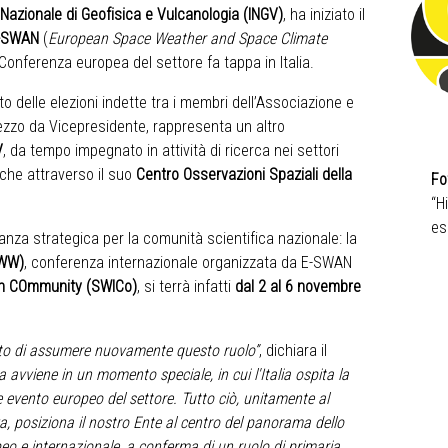
o Nazionale di Geofisica e Vulcanologia (INGV)
, ha iniziato il
-SWAN
(
European Space Weather and Space Climate
e Conferenza europea del settore fa tappa in Italia.
o delle elezioni indette tra i membri dell’Associazione e
mezzo da Vicepresidente, rappresenta un altro
V
, da tempo impegnato in attività di ricerca nei settori
nche attraverso il suo
Centro Osservazioni Spaziali della
Fo
“H
es
nza strategica per la comunità scientifica nazionale: la
SWW)
, conferenza internazionale organizzata da E-SWAN
an COmmunity (SWICo)
, si terrà infatti
dal 2 al 6 novembre
o di assumere nuovamente questo ruolo”
, dichiara il
za avviene in un momento speciale, in cui l'Italia ospita la
 evento europeo del settore. Tutto ciò, unitamente al
va, posiziona il nostro Ente al centro del panorama dello
o e internazionale, a conferma di un ruolo di primaria