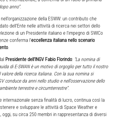
dopo anno”
.
 nell’organizzazione della ESWW: un contributo che
ato dell’Ente nelle attività di ricerca nei settori dello
’elezione di un Presidente italiano e l’impegno di SWICo
renze conferma l’
eccellenza italiana nello scenario
mento
.
dal
Presidente dell’INGV Fabio Florindo
:
“La nomina di
ida di E-SWAN è un motivo di orgoglio per tutto il nostro
valore della ricerca italiana. Con la sua nomina si
NGV conduce da anni nello studio e nell’osservazione dello
’ambiente terrestre e circumterrestre”
.
nternazionale senza finalità di lucro, continua così la
 sostenere e sviluppare le attività di Space Weather e
 oggi, su circa 250 membri in rappresentanza di diversi