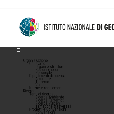
Organizzazione
Chi siamo
Organi e strutture
Sezioni e sedi
Personale
Dipartimenti di ricerca
Ambiente
Terremoti
Vulcani
Norme e regolamenti
Ricerca
Temi di ricerca
Ricerca Ambiente
Ricerca Terremoti
Ricerca Vulcani
Tematiche trasversali
Progetti e Convenzioni
Convenzioni