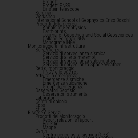
Progetti
Progetti PNRR
Einstein telescope
Seminari
Workshop
International School of Geophysics Enzo Boschi
Prodotti della ricerca
Annals of Geophysics
Earth-prints
Journal of Geoethics and Social Geosciences
Collane editoriali INGV
Monografie INGV
Monitoraggio e infrastrutture
Sorveglianza
Servizio di sorveglianza sismica
Servizio di allerta maremoti
Servizio di sorveglianza vulcani attivi
Servizio di sorveglianza Space Weather
Reti di monitoraggio
l'INGV e le sue reti
Attività in emergenza
Emergenze sismiche
Emergenze vulcaniche
Gruppi di emergenza
Osservatori Geofisici
Osservatori strumentali
Laboratori
Centri di calcolo
Epos
Emso
Risorse e Servizi
Prodotti del Monitoraggio
Report relazioni e rapporti
Bollettini
Mappe
Centri
Centro pericolosità sismica (CPS)