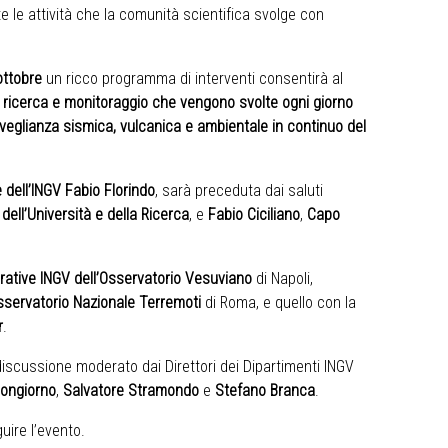
e le attività che la comunità scientifica svolge con
ottobre
un ricco programma di interventi consentirà al
di ricerca e monitoraggio che vengono svolte ogni giorno
orveglianza sismica, vulcanica e ambientale in continuo del
 dell’INGV Fabio Florindo
, sarà preceduta dai saluti
 dell’Università e della Ricerca
, e
Fabio Ciciliano
,
Capo
rative INGV
dell’Osservatorio Vesuviano
di Napoli,
Osservatorio Nazionale Terremoti
di Roma, e quello con la
r
.
discussione moderato dai Direttori dei Dipartimenti INGV
uongiorno
,
Salvatore Stramondo
e
Stefano Branca
.
uire l’evento.