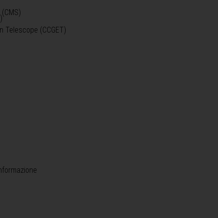
o (CMS)
)
)
ein Telescope (CCGET)
informazione