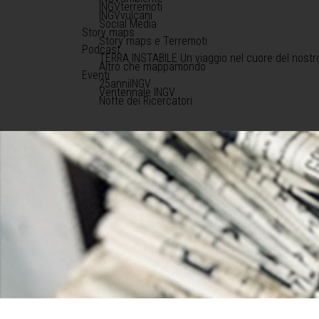
INGVterremoti
INGVvulcani
Social Media
Story maps
Story maps e Terremoti
Podcast
TERRA INSTABILE Un viaggio nel cuore del nostr
Altro che mappamondo
Eventi
25anniINGV
Ventennale INGV
Notte dei Ricercatori