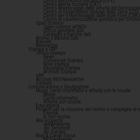
Centro pericolosità vulcanica (CPV)
Centro allerta tsunami (CAT)
Centro Monitoraggio delle attività del Sottosuol
Centro di Osservazioni Spaziali della Terra (COS 
Centro per il Monitoraggio delle Isole Eolie (CME
Centro di caratterizzazione geofisica per Einst
Open Science
Open science all'INGV
Ufficio gestione dati
Cataloghi e banche dati
Archivi e Banche Dati
Brevetti
Biblioteche
Stampa e URP
Ufficio stampa
News
Comunicati Stampa
Note stampa
Rassegna stampa
Archivio Stampa
URP
Archivio INGVNewsletter
Contatti
Comunicazione e Divulgazione
Musei, centri informativi e attività con le scuole
Musei
Centri informativi
Attività con scuole
Educational
Progetti per la riduzione del rischio e campagne di 
Edurisk
Io non rischio
Alla scoperta
dell'Ambiente
dei Terremoti
dei Vulcani
Blog & Canali Social
INGVambiente