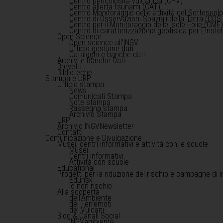
Centro pericolosità vulcanica (CPV)
Centro allerta tsunami (CAT)
Centro Monitoraggio delle attività del Sottosuol
Centro di Osservazioni Spaziali della Terra (COS 
Centro per il Monitoraggio delle Isole Eolie (CME
Centro di caratterizzazione geofisica per Einst
Open Science
Open science all'INGV
Ufficio gestione dati
Cataloghi e banche dati
Archivi e Banche Dati
Brevetti
Biblioteche
Stampa e URP
Ufficio stampa
News
Comunicati Stampa
Note stampa
Rassegna stampa
Archivio Stampa
URP
Archivio INGVNewsletter
Contatti
Comunicazione e Divulgazione
Musei, centri informativi e attività con le scuole
Musei
Centri informativi
Attività con scuole
Educational
Progetti per la riduzione del rischio e campagne di 
Edurisk
Io non rischio
Alla scoperta
dell'Ambiente
dei Terremoti
dei Vulcani
Blog & Canali Social
INGVambiente