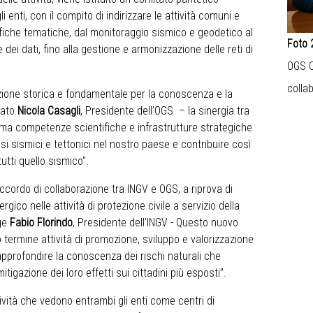
enti, con il compito di indirizzare le attività comuni e
ifiche tematiche, dal monitoraggio sismico e geodetico al
Foto 
 dei dati, fino alla gestione e armonizzazione delle reti di
OGS C
colla
ione storica e fondamentale per la conoscenza e la
arato
Nicola Casagli
, Presidente dell’OGS – la sinergia tra
ema competenze scientifiche e infrastrutture strategiche
i sismici e tettonici nel nostro paese e contribuire così
tutti quello sismico”.
accordo di collaborazione tra INGV e OGS, a riprova di
ico nelle attività di protezione civile a servizio della
nge
Fabio Florindo
, Presidente dell’INGV - Questo nuovo
 termine attività di promozione, sviluppo e valorizzazione
i approfondire la conoscenza dei rischi naturali che
itigazione dei loro effetti sui cittadini più esposti”.
tività che vedono entrambi gli enti come centri di