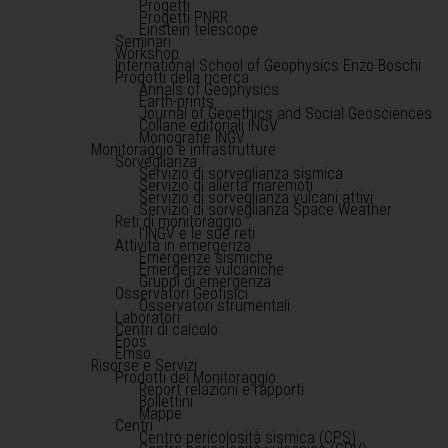
Progetti
Progetti PNRR
Einstein telescope
Seminari
Workshop
International School of Geophysics Enzo Boschi
Prodotti della ricerca
Annals of Geophysics
Earth-prints
Journal of Geoethics and Social Geosciences
Collane editoriali INGV
Monografie INGV
Monitoraggio e infrastrutture
Sorveglianza
Servizio di sorveglianza sismica
Servizio di allerta maremoti
Servizio di sorveglianza vulcani attivi
Servizio di sorveglianza Space Weather
Reti di monitoraggio
l'INGV e le sue reti
Attività in emergenza
Emergenze sismiche
Emergenze vulcaniche
Gruppi di emergenza
Osservatori Geofisici
Osservatori strumentali
Laboratori
Centri di calcolo
Epos
Emso
Risorse e Servizi
Prodotti del Monitoraggio
Report relazioni e rapporti
Bollettini
Mappe
Centri
Centro pericolosità sismica (CPS)