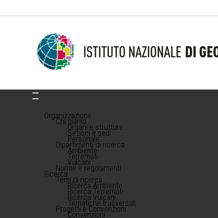
Organizzazione
Chi siamo
Organi e strutture
Sezioni e sedi
Personale
Dipartimenti di ricerca
Ambiente
Terremoti
Vulcani
Norme e regolamenti
Ricerca
Temi di ricerca
Ricerca Ambiente
Ricerca Terremoti
Ricerca Vulcani
Tematiche trasversali
Progetti e Convenzioni
Convenzioni