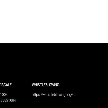
FISCALE
WHISTLEBLOWING
1004
https://whistleblowing.ingv.
it
6838821004