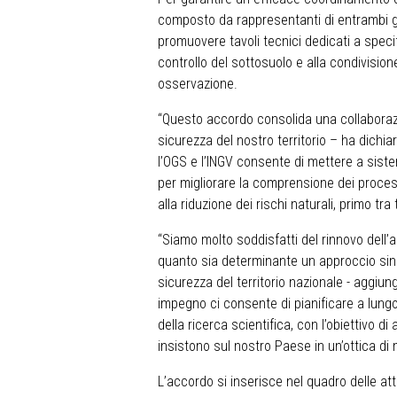
composto da rappresentanti di entrambi gli 
promuovere tavoli tecnici dedicati a spec
controllo del sottosuolo e alla condivisione
osservazione.
“Questo accordo consolida una collaboraz
sicurezza del nostro territorio – ha dichi
l’OGS e l’INGV consente di mettere a sist
per migliorare la comprensione dei process
alla riduzione dei rischi naturali, primo tra 
“Siamo molto soddisfatti del rinnovo dell’
quanto sia determinante un approccio sinerg
sicurezza del territorio nazionale - aggiu
impegno ci consente di pianificare a lungo
della ricerca scientifica, con l’obiettivo d
insistono sul nostro Paese in un’ottica di m
L’accordo si inserisce nel quadro delle at