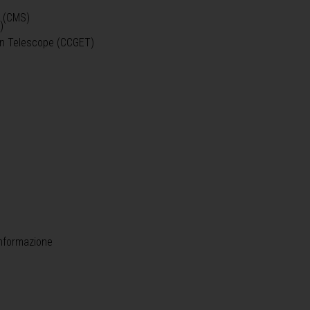
o (CMS)
)
)
ein Telescope (CCGET)
informazione