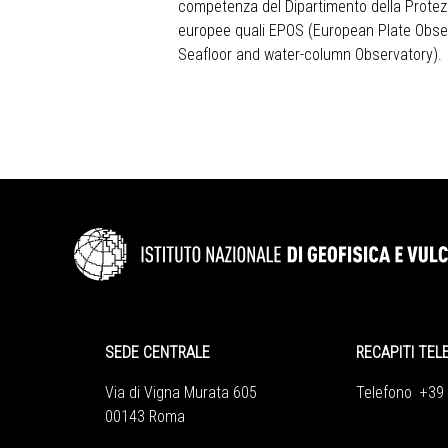
competenza del Dipartimento della Protezio
europee quali EPOS (European Plate Obse
Seafloor and water-column Observatory).
SEDE CENTRALE
RECAPITI TEL
Via di Vigna Murata 605
Telefono +39
00143 Roma