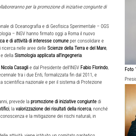
collaboreranno per la promozione di iniziative congiunte di
nale di Oceanografia e di Geofisica Sperimentale – OGS
anologia – INGV hanno firmato oggi a Roma il nuovo
ca e di attività di interesse comune
per consolidare e
i ricerca nelle aree delle
Scienze della Terra e del Mare
,
e della
Sismologia applicata all’ingegneria
.
S
Nicola Casagli
e dal Presidente dell’INGV
Fabio Florindo
,
Foto 
ecennale tra i due Enti, formalizzata fin dal 2011, e
Presi
a scientifica nazionale e per il sistema di Protezione
 anni, prevede la
promozione di iniziative congiunte
di
tifici
, la
valorizzazione dei risultati della ricerca
, nonché
 conoscenza e la mitigazione dei rischi naturali, in
le attività, viene istituito un comitato paritetico