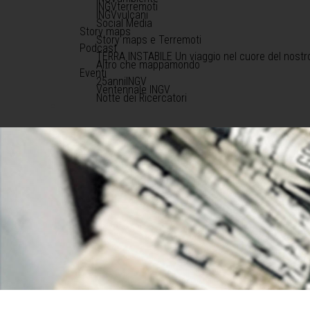
INGVterremoti
INGVvulcani
Social Media
Story maps
Story maps e Terremoti
Podcast
TERRA INSTABILE Un viaggio nel cuore del nostr
Altro che mappamondo
Eventi
25anniINGV
Ventennale INGV
Notte dei Ricercatori