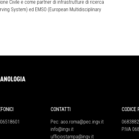
ne Civile e come partner di infrastrutture di ricerca
rving System) ed EMSO (European Multidisciplinary
EFONICI
CONTATTI
CODICE 
 06518601
Pec:
aoo.roma@pec.ingv.it
0683882
info@ingv.it
P.IVA 0
ufficiostampa@ingv.it