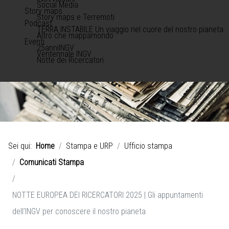
Social Media
Story maps
Story maps e Terremoti
Podcast
TERRA INSTABILE Un viaggio nel cuore del nostro pianeta
Altro che mappamondo
Eventi
25anniINGV
Ventennale INGV
Notte dei Ricercatori
Sei qui:
Home
Stampa e URP
Ufficio stampa
Comunicati Stampa
NOTTE EUROPEA DEI RICERCATORI 2025 | Gli appuntamenti
dell’INGV per conoscere il nostro pianeta