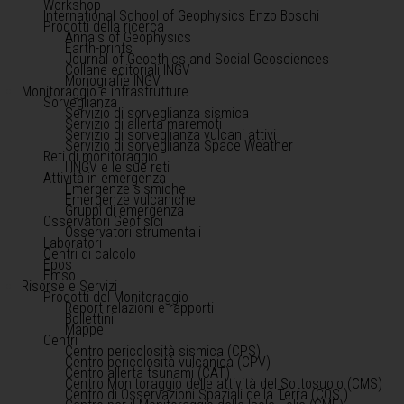
Workshop
International School of Geophysics Enzo Boschi
Prodotti della ricerca
Annals of Geophysics
Earth-prints
Journal of Geoethics and Social Geosciences
Collane editoriali INGV
Monografie INGV
Monitoraggio e infrastrutture
Sorveglianza
Servizio di sorveglianza sismica
Servizio di allerta maremoti
Servizio di sorveglianza vulcani attivi
Servizio di sorveglianza Space Weather
Reti di monitoraggio
l'INGV e le sue reti
Attività in emergenza
Emergenze sismiche
Emergenze vulcaniche
Gruppi di emergenza
Osservatori Geofisici
Osservatori strumentali
Laboratori
Centri di calcolo
Epos
Emso
Risorse e Servizi
Prodotti del Monitoraggio
Report relazioni e rapporti
Bollettini
Mappe
Centri
Centro pericolosità sismica (CPS)
Centro pericolosità vulcanica (CPV)
Centro allerta tsunami (CAT)
Centro Monitoraggio delle attività del Sottosuolo (CMS)
Centro di Osservazioni Spaziali della Terra (COS )