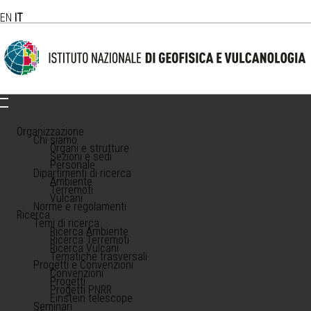
EN
IT
Organizzazione
Chi siamo
Organi e strutture
Sezioni e sedi
Personale
Dipartimenti di ricerca
Ambiente
Terremoti
Vulcani
Norme e regolamenti
Ricerca
Temi di ricerca
Ricerca Ambiente
Ricerca Terremoti
Ricerca Vulcani
Tematiche trasversali
Progetti e Convenzioni
Convenzioni
Progetti
Progetti PNRR
Einstein telescope
Seminari