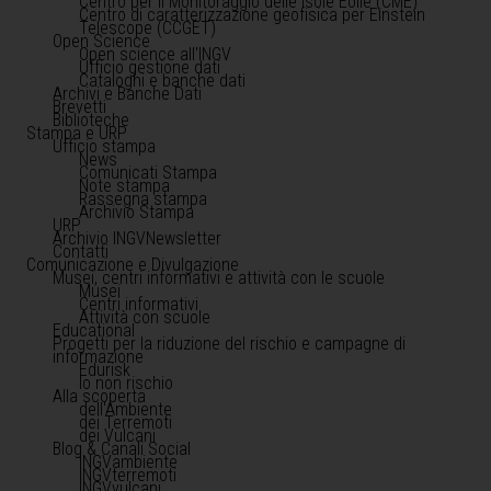
Centro per il Monitoraggio delle Isole Eolie (CME)
Centro di caratterizzazione geofisica per Einstein
Telescope (CCGET)
Open Science
Open science all'INGV
Ufficio gestione dati
Cataloghi e banche dati
Archivi e Banche Dati
Brevetti
Biblioteche
Stampa e URP
Ufficio stampa
News
Comunicati Stampa
Note stampa
Rassegna stampa
Archivio Stampa
URP
Archivio INGVNewsletter
Contatti
Comunicazione e Divulgazione
Musei, centri informativi e attività con le scuole
Musei
Centri informativi
Attività con scuole
Educational
Progetti per la riduzione del rischio e campagne di
informazione
Edurisk
Io non rischio
Alla scoperta
dell'Ambiente
dei Terremoti
dei Vulcani
Blog & Canali Social
INGVambiente
INGVterremoti
INGVvulcani