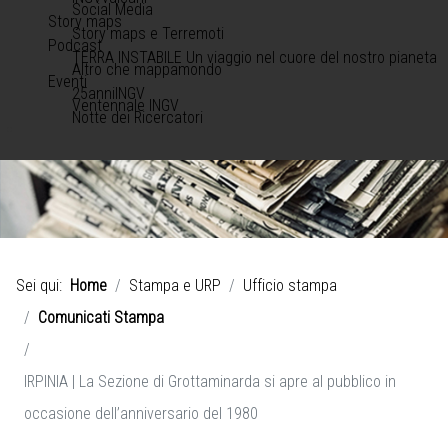
Social Media
Story maps
Story maps e Terremoti
Podcast
TERRA INSTABILE Un viaggio nel cuore del nostro pianeta
Altro che mappamondo
Eventi
25anniINGV
Ventennale INGV
Notte dei Ricercatori
Sei qui:
Home
Stampa e URP
Ufficio stampa
Comunicati Stampa
IRPINIA | La Sezione di Grottaminarda si apre al pubblico in
occasione dell’anniversario del 1980