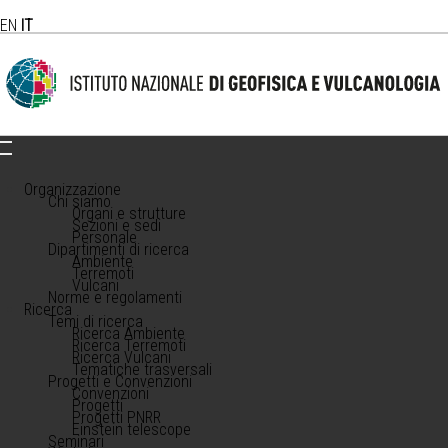
EN
IT
Organizzazione
Chi siamo
Organi e strutture
Sezioni e sedi
Personale
Dipartimenti di ricerca
Ambiente
Terremoti
Vulcani
Norme e regolamenti
Ricerca
Temi di ricerca
Ricerca Ambiente
Ricerca Terremoti
Ricerca Vulcani
Tematiche trasversali
Progetti e Convenzioni
Convenzioni
Progetti
Progetti PNRR
Einstein telescope
Seminari