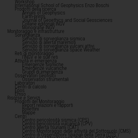
Workshop
International School of Geophysics Enzo Boschi
Prodotti della ricerca
Annals of Geophysics
Earth-prints
Journal of Geoethics and Social Geosciences
Collane editoriali INGV
Monografie INGV
Monitoraggio e infrastrutture
Sorveglianza
Servizio di sorveglianza sismica
Servizio di allerta maremoti
Servizio di sorveglianza vulcani attivi
Servizio di sorveglianza Space Weather
Reti di monitoraggio
l'INGV e le sue reti
Attività in emergenza
Emergenze sismiche
Emergenze vulcaniche
Gruppi di emergenza
Osservatori Geofisici
Osservatori strumentali
Laboratori
Centri di calcolo
Epos
Emso
Risorse e Servizi
Prodotti del Monitoraggio
Report relazioni e rapporti
Bollettini
Mappe
Centri
Centro pericolosità sismica (CPS)
Centro pericolosità vulcanica (CPV)
Centro allerta tsunami (CAT)
Centro Monitoraggio delle attività del Sottosuolo (CMS)
Centro di Osservazioni Spaziali della Terra (COS )