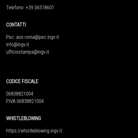
Telefono +39 06518601
CONTATTI
Pec:
aoo.roma@pec.ingv.it
info@ingv.it
ufficiostampa@ingv.it
CODICE FISCALE
06838821004
P.IVA 06838821004
WHISTLEBLOWING
https://whistleblowing.ingv.
it