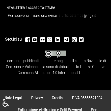
NEWSLETTER E ACCREDITO STAMPA
Per iscriversi inviare una e-mail a
ufficiostampa@ingv.it
Seguici su:
I contenuti pubblicati su queste pagine dall'
Istituto Nazionale di
Geofisica e Vulcanologia
sono distribuiti sotto licenza
Creative
Commons Attribution 4.0 International License
.
Note Legali
Privacy
Credits
P.IVA 06838821004
♿
Fatturazione elettronica e Split Payment
Pec