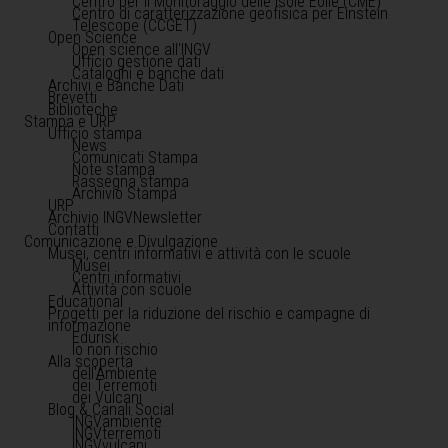
Centro per il Monitoraggio delle Isole Eolie (CME)
Centro di caratterizzazione geofisica per Einstein
Telescope (CCGET)
Open Science
Open science all'INGV
Ufficio gestione dati
Cataloghi e banche dati
Archivi e Banche Dati
Brevetti
Biblioteche
Stampa e URP
Ufficio stampa
News
Comunicati Stampa
Note stampa
Rassegna stampa
Archivio Stampa
URP
Archivio INGVNewsletter
Contatti
Comunicazione e Divulgazione
Musei, centri informativi e attività con le scuole
Musei
Centri informativi
Attività con scuole
Educational
Progetti per la riduzione del rischio e campagne di
informazione
Edurisk
Io non rischio
Alla scoperta
dell'Ambiente
dei Terremoti
dei Vulcani
Blog & Canali Social
INGVambiente
INGVterremoti
INGVvulcani