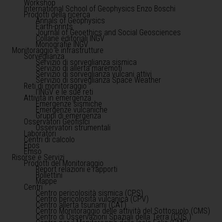
Workshop
International School of Geophysics Enzo Boschi
Prodotti della ricerca
Annals of Geophysics
Earth-prints
Journal of Geoethics and Social Geosciences
Collane editoriali INGV
Monografie INGV
Monitoraggio e infrastrutture
Sorveglianza
Servizio di sorveglianza sismica
Servizio di allerta maremoti
Servizio di sorveglianza vulcani attivi
Servizio di sorveglianza Space Weather
Reti di monitoraggio
l'INGV e le sue reti
Attività in emergenza
Emergenze sismiche
Emergenze vulcaniche
Gruppi di emergenza
Osservatori Geofisici
Osservatori strumentali
Laboratori
Centri di calcolo
Epos
Emso
Risorse e Servizi
Prodotti del Monitoraggio
Report relazioni e rapporti
Bollettini
Mappe
Centri
Centro pericolosità sismica (CPS)
Centro pericolosità vulcanica (CPV)
Centro allerta tsunami (CAT)
Centro Monitoraggio delle attività del Sottosuolo (CMS)
Centro di Osservazioni Spaziali della Terra (COS )