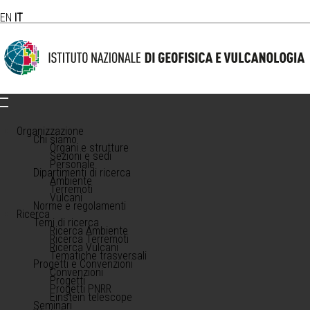
EN
IT
Organizzazione
Chi siamo
Organi e strutture
Sezioni e sedi
Personale
Dipartimenti di ricerca
Ambiente
Terremoti
Vulcani
Norme e regolamenti
Ricerca
Temi di ricerca
Ricerca Ambiente
Ricerca Terremoti
Ricerca Vulcani
Tematiche trasversali
Progetti e Convenzioni
Convenzioni
Progetti
Progetti PNRR
Einstein telescope
Seminari