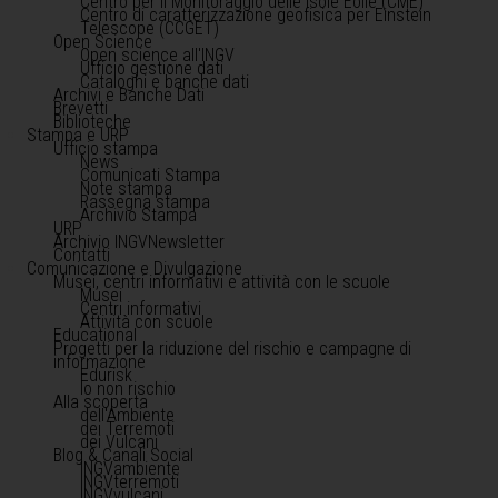
Centro per il Monitoraggio delle Isole Eolie (CME)
Centro di caratterizzazione geofisica per Einstein
Telescope (CCGET)
Open Science
Open science all'INGV
Ufficio gestione dati
Cataloghi e banche dati
Archivi e Banche Dati
Brevetti
Biblioteche
Stampa e URP
Ufficio stampa
News
Comunicati Stampa
Note stampa
Rassegna stampa
Archivio Stampa
URP
Archivio INGVNewsletter
Contatti
Comunicazione e Divulgazione
Musei, centri informativi e attività con le scuole
Musei
Centri informativi
Attività con scuole
Educational
Progetti per la riduzione del rischio e campagne di
informazione
Edurisk
Io non rischio
Alla scoperta
dell'Ambiente
dei Terremoti
dei Vulcani
Blog & Canali Social
INGVambiente
INGVterremoti
INGVvulcani