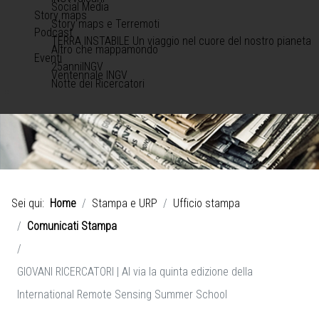
Social Media
Story maps
Story maps e Terremoti
Podcast
TERRA INSTABILE Un viaggio nel cuore del nostro pianeta
Altro che mappamondo
Eventi
25anniINGV
Ventennale INGV
Notte dei Ricercatori
Sei qui:
Home
Stampa e URP
Ufficio stampa
Comunicati Stampa
GIOVANI RICERCATORI | Al via la quinta edizione della
International Remote Sensing Summer School