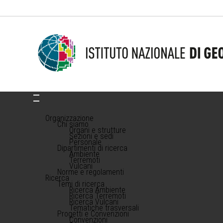
Organizzazione
Chi siamo
Organi e strutture
Sezioni e sedi
Personale
Dipartimenti di ricerca
Ambiente
Terremoti
Vulcani
Norme e regolamenti
Ricerca
Temi di ricerca
Ricerca Ambiente
Ricerca Terremoti
Ricerca Vulcani
Tematiche trasversali
Progetti e Convenzioni
Convenzioni