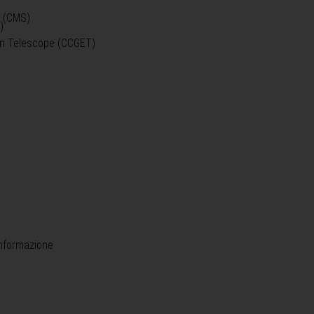
o (CMS)
)
)
ein Telescope (CCGET)
informazione