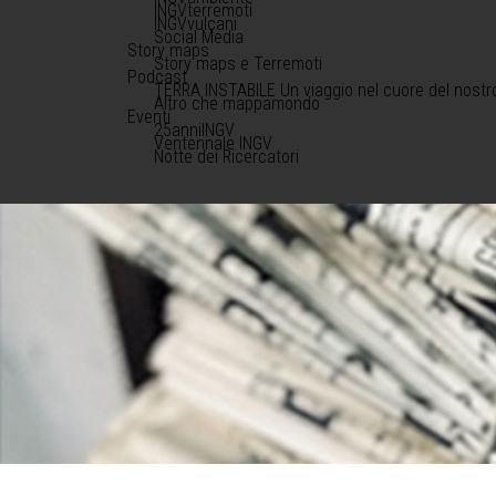
INGVterremoti
INGVvulcani
Social Media
Story maps
Story maps e Terremoti
Podcast
TERRA INSTABILE Un viaggio nel cuore del nostr
Altro che mappamondo
Eventi
25anniINGV
Ventennale INGV
Notte dei Ricercatori