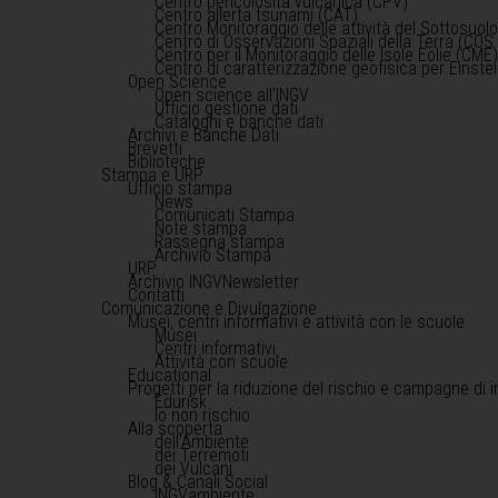
Centro pericolosità vulcanica (CPV)
Centro allerta tsunami (CAT)
Centro Monitoraggio delle attività del Sottosuol
Centro di Osservazioni Spaziali della Terra (COS 
Centro per il Monitoraggio delle Isole Eolie (CME
Centro di caratterizzazione geofisica per Einst
Open Science
Open science all'INGV
Ufficio gestione dati
Cataloghi e banche dati
Archivi e Banche Dati
Brevetti
Biblioteche
Stampa e URP
Ufficio stampa
News
Comunicati Stampa
Note stampa
Rassegna stampa
Archivio Stampa
URP
Archivio INGVNewsletter
Contatti
Comunicazione e Divulgazione
Musei, centri informativi e attività con le scuole
Musei
Centri informativi
Attività con scuole
Educational
Progetti per la riduzione del rischio e campagne di 
Edurisk
Io non rischio
Alla scoperta
dell'Ambiente
dei Terremoti
dei Vulcani
Blog & Canali Social
INGVambiente