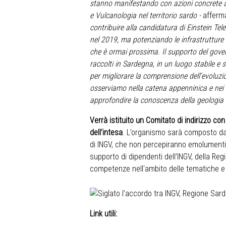
stanno manifestando con azioni concrete a s
e Vulcanologia nel territorio sardo -
afferma
contribuire alla candidatura di Einstein Tel
nel 2019, ma potenziando le infrastrutture e
che è ormai prossima. Il supporto del gover
raccolti in Sardegna, in un luogo stabile e s
per migliorare la comprensione dell’evoluzio
osserviamo nella catena appenninica e nei v
approfondire la conoscenza della geologia d
Verrà istituito un Comitato di indirizzo co
dell’intesa
. L’organismo sarà composto da
di INGV, che non percepiranno emolumenti pe
supporto di dipendenti dell’INGV, della R
competenze nell'ambito delle tematiche e d
Link
utili
: