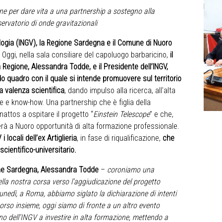
ne per dare vita a una partnership a sostegno alla
servatorio di onde gravitazionali
ologia (INGV), la Regione Sardegna e il Comune di Nuoro
. Oggi, nella sala consiliare del capoluogo barbaricino,
il
 Regione, Alessandra Todde, e il Presidente dell’INGV,
do quadro con il quale si intende promuovere sul territorio
ta valenza scientifica
, dando impulso alla ricerca, all'alta
e e know-how. Una partnership che è figlia della
nattos a ospitare il progetto “
Einstein Telescope
” e che,
terà a Nuoro opportunità di alta formazione professionale.
locali dell’ex Artiglieria
, in fase di riqualificazione,
che
cientifico-universitario.
one Sardegna, Alessandra Todde
–
coroniamo una
la nostra corsa verso l’aggiudicazione del progetto
lunedì, a Roma, abbiamo siglato la dichiarazione di intenti
orso insieme, oggi siamo di fronte a un altro evento
no dell’INGV a investire in alta formazione, mettendo a