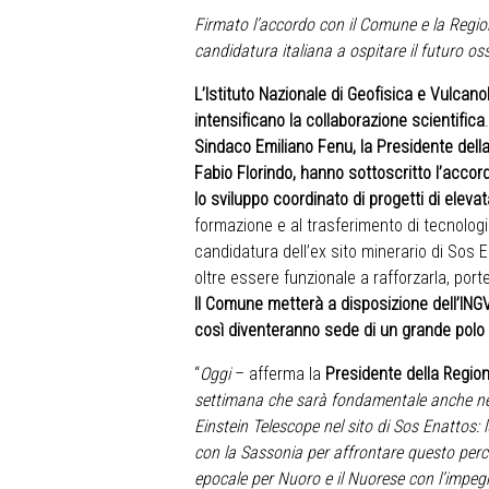
Firmato l’accordo con il Comune e la Regio
candidatura italiana
a ospitare il futuro os
L’Istituto Nazionale di Geofisica e Vulcan
intensificano la collaborazione scientifica
Sindaco Emiliano Fenu, la Presidente della
Fabio Florindo, hanno sottoscritto l’accor
lo sviluppo coordinato di progetti di eleva
formazione e al trasferimento di tecnologi
candidatura dell’ex sito minerario di Sos E
oltre essere funzionale a rafforzarla, por
Il Comune metterà a disposizione dell’INGV i 
così diventeranno sede di un grande polo s
“
Oggi
– afferma la
Presidente della Regi
settimana che sarà fondamentale anche nel
Einstein Telescope nel sito di Sos Enattos: 
con la Sassonia per affrontare questo perc
epocale per Nuoro e il Nuorese con l’impeg