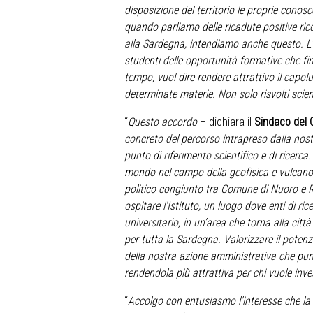
disposizione del territorio le proprie conos
quando parliamo delle ricadute positive ricon
alla Sardegna, intendiamo anche questo. L’I
studenti delle opportunità formative che fi
tempo, vuol dire rendere attrattivo il capolu
determinate materie. Non solo risvolti scie
“
Questo accordo
– dichiara il
Sindaco del 
concreto del percorso intrapreso dalla nos
punto di riferimento scientifico e di ricerca.
mondo nel campo della geofisica e vulcanolo
politico congiunto tra Comune di Nuoro e Re
ospitare l'Istituto, un luogo dove enti di r
universitario, in un’area che torna alla citt
per tutta la Sardegna. Valorizzare il potenzi
della nostra azione amministrativa che punta
rendendola più attrattiva per chi vuole inve
“
Accolgo con entusiasmo l’interesse che l