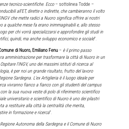
cenze tecnico-scientifiche. Ecco
– sottolinea Todde –
ducibili all’ET, dirette o indirette, che cambieranno il volto
NGV che mette radici a Nuoro significa offrire ai nostri
no a qualche mese fa erano inimmaginabili e, allo stesso
ogo per chi vorrà specializzarsi e approfondire gli studi in
ntifici, quindi, ma anche sviluppo economico e sociale
”.
Comune di Nuoro, Emiliano Fenu
–
è il primo passo
tra amministrazione per trasformare la città di Nuoro in un
 Ospitare l'INGV, uno dei massimi istituti di ricerca al
gia, è per noi un grande risultato, frutto del lavoro
gione Sardegna. L'ex Artiglieria è il luogo ideale per
icerca vivranno fianco a fianco con gli studenti del campus
à con la sua nuova veste di polo di riferimento scientifico
ale universitario e scientifico di Nuoro è uno dei pilastri
 a restituire alla città la centralità che merita,
stire in formazione e ricerca
”.
a Regione Autonoma della Sardegna e il Comune di Nuoro