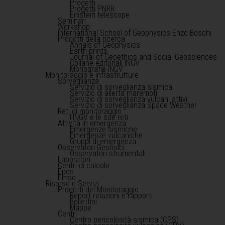
Progetti
Progetti PNRR
Einstein telescope
Seminari
Workshop
International School of Geophysics Enzo Boschi
Prodotti della ricerca
Annals of Geophysics
Earth-prints
Journal of Geoethics and Social Geosciences
Collane editoriali INGV
Monografie INGV
Monitoraggio e infrastrutture
Sorveglianza
Servizio di sorveglianza sismica
Servizio di allerta maremoti
Servizio di sorveglianza vulcani attivi
Servizio di sorveglianza Space Weather
Reti di monitoraggio
l'INGV e le sue reti
Attività in emergenza
Emergenze sismiche
Emergenze vulcaniche
Gruppi di emergenza
Osservatori Geofisici
Osservatori strumentali
Laboratori
Centri di calcolo
Epos
Emso
Risorse e Servizi
Prodotti del Monitoraggio
Report relazioni e rapporti
Bollettini
Mappe
Centri
Centro pericolosità sismica (CPS)