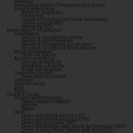
Workshop
International School of Geophysics Enzo Boschi
Prodotti della ricerca
Annals of Geophysics
Earth-prints
Journal of Geoethics and Social Geosciences
Collane editoriali INGV
Monografie INGV
Monitoraggio e infrastrutture
Sorveglianza
Servizio di sorveglianza sismica
Servizio di allerta maremoti
Servizio di sorveglianza vulcani attivi
Servizio di sorveglianza Space Weather
Reti di monitoraggio
l'INGV e le sue reti
Attività in emergenza
Emergenze sismiche
Emergenze vulcaniche
Gruppi di emergenza
Osservatori Geofisici
Osservatori strumentali
Laboratori
Centri di calcolo
Epos
Emso
Risorse e Servizi
Prodotti del Monitoraggio
Report relazioni e rapporti
Bollettini
Mappe
Centri
Centro pericolosità sismica (CPS)
Centro pericolosità vulcanica (CPV)
Centro allerta tsunami (CAT)
Centro Monitoraggio delle attività del Sottosuolo (CMS)
Centro di Osservazioni Spaziali della Terra (COS )