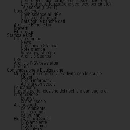
Centro per il Monitoraggio delle Isole Eolie (CME)
Centro di caratterizzazione geofisica per Einstein
Telescope (CCGET)
Open Science
Open science all'INGV
Ufficio gestione dati
Cataloghi e banche dati
Archivi e Banche Dati
Brevetti
Biblioteche
Stampa e URP
Ufficio stampa
News
Comunicati Stampa
Note stampa
Rassegna stampa
Archivio Stampa
URP
Archivio INGVNewsletter
Contatti
Comunicazione e Divulgazione
Musei, centri informativi e attività con le scuole
Musei
Centri informativi
Attività con scuole
Educational
Progetti per la riduzione del rischio e campagne di
informazione
Edurisk
Io non rischio
Alla scoperta
dell'Ambiente
dei Terremoti
dei Vulcani
Blog & Canali Social
INGVambiente
INGVterremoti
INGVvulcani