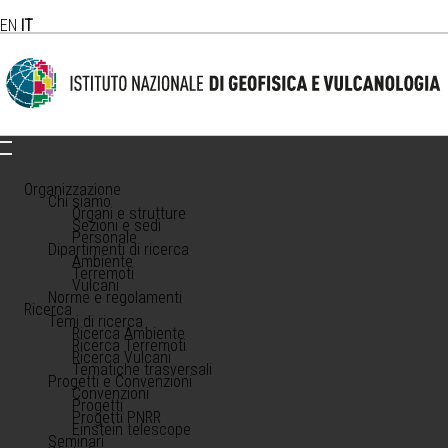
EN
IT
Organizzazione
Chi siamo
Organi e strutture
Sezioni e sedi
Personale
Dipartimenti di ricerca
Ambiente
Terremoti
Vulcani
Norme e regolamenti
Ricerca
Temi di ricerca
Ricerca Ambiente
Ricerca Terremoti
Ricerca Vulcani
Tematiche trasversali
Progetti e Convenzioni
Convenzioni
Progetti
Progetti PNRR
Einstein telescope
Seminari