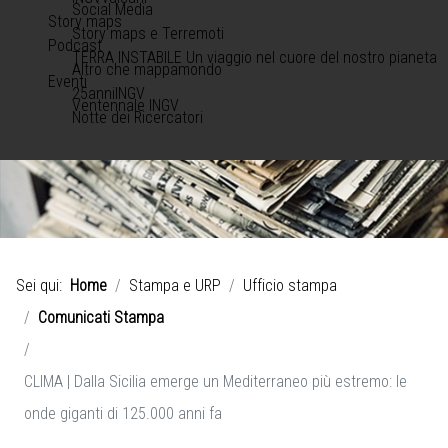
Social Media
Story maps
Story maps e Terremoti
Podcast
TERRA INSTABILE Un viaggio nel cuore del nostro pianeta
Altro che mappamondo
Eventi
25anniINGV
Ventennale INGV
Notte dei Ricercatori
Sei qui:
Home
Stampa e URP
Ufficio stampa
Comunicati Stampa
CLIMA | Dalla Sicilia emerge un Mediterraneo più estremo: le
onde giganti di 125.000 anni fa