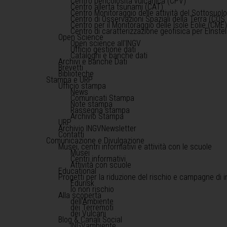
Centro pericolosità vulcanica (CPV)
Centro allerta tsunami (CAT)
Centro Monitoraggio delle attività del Sottosuol
Centro di Osservazioni Spaziali della Terra (COS 
Centro per il Monitoraggio delle Isole Eolie (CME
Centro di caratterizzazione geofisica per Einst
Open Science
Open science all'INGV
Ufficio gestione dati
Cataloghi e banche dati
Archivi e Banche Dati
Brevetti
Biblioteche
Stampa e URP
Ufficio stampa
News
Comunicati Stampa
Note stampa
Rassegna stampa
Archivio Stampa
URP
Archivio INGVNewsletter
Contatti
Comunicazione e Divulgazione
Musei, centri informativi e attività con le scuole
Musei
Centri informativi
Attività con scuole
Educational
Progetti per la riduzione del rischio e campagne di 
Edurisk
Io non rischio
Alla scoperta
dell'Ambiente
dei Terremoti
dei Vulcani
Blog & Canali Social
INGVambiente