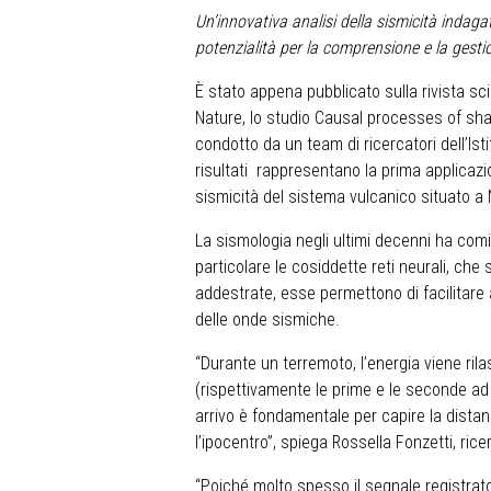
Un’innovativa analisi della sismicità indaga
potenzialità per la comprensione e la gestio
È stato appena pubblicato sulla rivista s
Nature, lo studio Causal processes of sha
condotto da un team di ricercatori dell’Ist
risultati rappresentano la prima applicazio
sismicità del sistema vulcanico situato a N
La sismologia negli ultimi decenni ha cominc
particolare le cosiddette reti neurali, ch
addestrate, esse permettono di facilitare
delle onde sismiche.
“Durante un terremoto, l’energia viene ril
(rispettivamente le prime e le seconde ad 
arrivo è fondamentale per capire la distan
l’ipocentro”, spiega Rossella Fonzetti, ricer
“Poiché molto spesso il segnale registrat