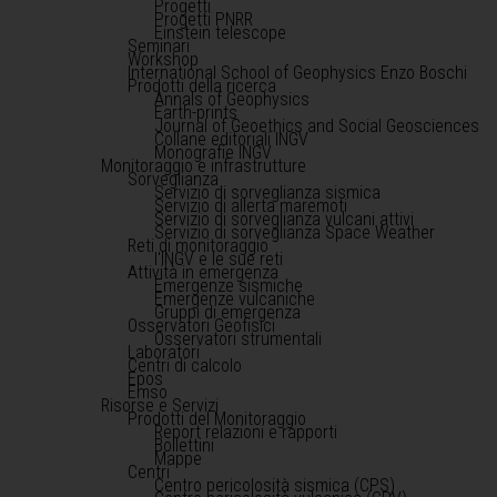
Progetti
Progetti PNRR
Einstein telescope
Seminari
Workshop
International School of Geophysics Enzo Boschi
Prodotti della ricerca
Annals of Geophysics
Earth-prints
Journal of Geoethics and Social Geosciences
Collane editoriali INGV
Monografie INGV
Monitoraggio e infrastrutture
Sorveglianza
Servizio di sorveglianza sismica
Servizio di allerta maremoti
Servizio di sorveglianza vulcani attivi
Servizio di sorveglianza Space Weather
Reti di monitoraggio
l'INGV e le sue reti
Attività in emergenza
Emergenze sismiche
Emergenze vulcaniche
Gruppi di emergenza
Osservatori Geofisici
Osservatori strumentali
Laboratori
Centri di calcolo
Epos
Emso
Risorse e Servizi
Prodotti del Monitoraggio
Report relazioni e rapporti
Bollettini
Mappe
Centri
Centro pericolosità sismica (CPS)