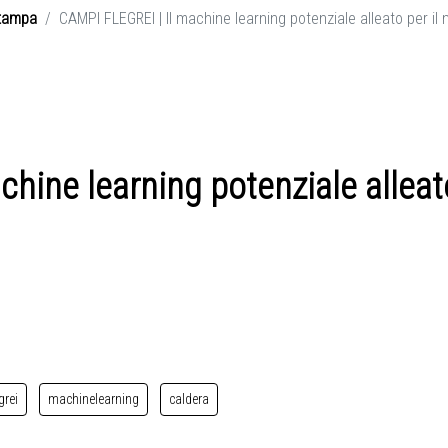
tampa
CAMPI FLEGREI | Il machine learning potenziale alleato per il
hine learning potenziale alleat
grei
machinelearning
caldera