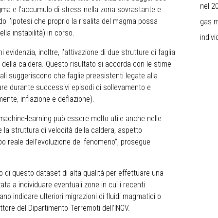
nel 2
agma e l’accumulo di stress nella zona sovrastante e
o l’ipotesi che proprio la risalita del magma possa
gas m
lla instabilità) in corso.
indivi
i evidenzia, inoltre, l’attivazione di due strutture di faglia
e della caldera. Questo risultato si accorda con le stime
uali suggeriscono che faglie preesistenti legate alla
are durante successivi episodi di sollevamento e
ente, inflazione e deflazione).
l machine-learning può essere molto utile anche nelle
 la struttura di velocità della caldera, aspetto
o reale dell’evoluzione del fenomeno”, prosegue
zzo di questo dataset di alta qualità per effettuare una
ata a individuare eventuali zone in cui i recenti
o indicare ulteriori migrazioni di fluidi magmatici o
tore del Dipartimento Terremoti dell’INGV.