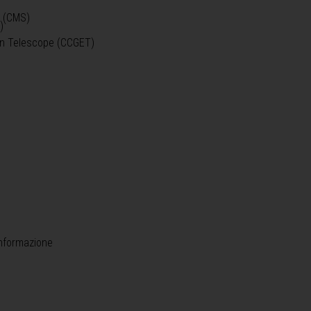
o (CMS)
)
)
ein Telescope (CCGET)
informazione