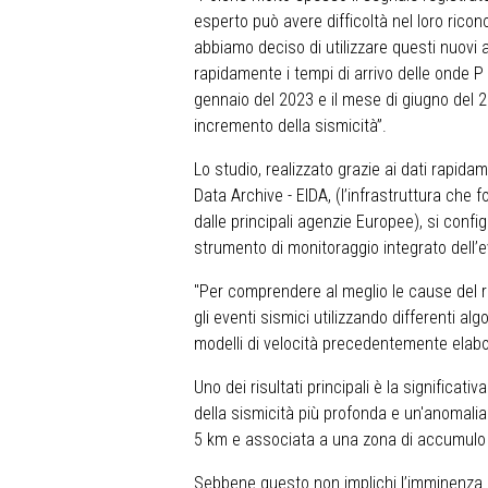
esperto può avere difficoltà nel loro rico
abbiamo deciso di utilizzare questi nuovi al
rapidamente i tempi di arrivo delle onde P
gennaio del 2023 e il mese di giugno del 2
incremento della sismicità”.
Lo studio, realizzato grazie ai dati rapida
Data Archive - EIDA, (l’infrastruttura che 
dalle principali agenzie Europee), si conf
strumento di monitoraggio integrato dell’
"Per comprendere al meglio le cause del r
gli eventi sismici utilizzando differenti al
modelli di velocità precedentemente elabor
Uno dei risultati principali è la significati
della sismicità più profonda e un'anomalia 
5 km e associata a una zona di accumul
Sebbene questo non implichi l’imminenza d