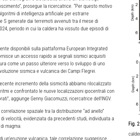
noscimento”, prosegue la ricercatrice. “Per questo motivo
goritmi di intelligenza artificiale per estrarre
 e S generate dai terremoti avvenuti tra il mese di
024, periodo in cui la caldera ha vissuto due episodi di
mente disponibili sulla piattaforma European Integrated
fornisce un accesso rapido ai segnali sismici acquisiti
igura come un passo ulteriore verso lo sviluppo di uno
evoluzione sismica e vulcanica dei Campi Flegrei.
ecente incremento della sismicità abbiamo rilocalizzato
goritmi e confrontato le nuove localizzazioni ipocentrali con
ati”, aggiunge Genny Giacomuzzi, ricercatrice dell’INGV.
va correlazione spaziale tra la distribuzione “ad anello”
di velocità, evidenziata da precedenti studi, individuata a
Fig. 
o di magma.
calde
i un’eruzione vulcanica, tale correlazione suggerisce