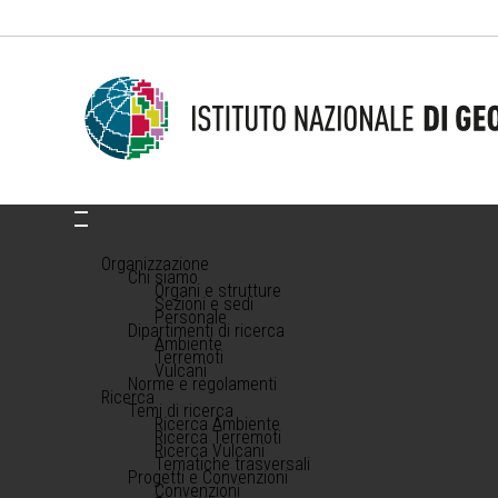
Organizzazione
Chi siamo
Organi e strutture
Sezioni e sedi
Personale
Dipartimenti di ricerca
Ambiente
Terremoti
Vulcani
Norme e regolamenti
Ricerca
Temi di ricerca
Ricerca Ambiente
Ricerca Terremoti
Ricerca Vulcani
Tematiche trasversali
Progetti e Convenzioni
Convenzioni