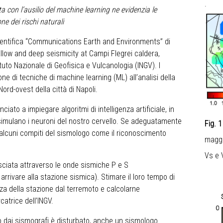
.
ta con l’ausilio del machine learning ne evidenzia le
ne dei rischi naturali
cientifica “Communications Earth and Environments” di
llow and deep seismicity at Campi Flegrei caldera,
ituto Nazionale di Geofisica e Vulcanologia (INGV). I
ne di tecniche di machine learning (ML) all’analisi della
ord-ovest della città di Napoli.
iato a impiegare algoritmi di intelligenza artificiale, in
e simulano i neuroni del nostro cervello. Se adeguatamente
Fig. 
 alcuni compiti del sismologo come il riconoscimento
maggi
Vs e 
asciata attraverso le onde sismiche P e S
arrivare alla stazione sismica). Stimare il loro tempo di
za della stazione dal terremoto e calcolarne
catrice dell’INGV.
o dai sismografi è disturbato, anche un sismologo