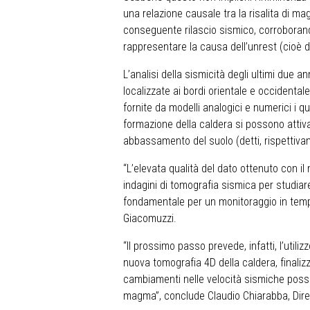
una relazione causale tra la risalita di m
conseguente rilascio sismico, corroborand
rappresentare la causa dell’unrest (cioè de
L’analisi della sismicità degli ultimi due ann
localizzate ai bordi orientale e occidental
fornite da modelli analogici e numerici i q
formazione della caldera si possono attiv
abbassamento del suolo (detti, rispettivam
“L’elevata qualità del dato ottenuto con i
indagini di tomografia sismica per studiare
fondamentale per un monitoraggio in temp
Giacomuzzi.
“Il prossimo passo prevede, infatti, l’utili
nuova tomografia 4D della caldera, finalizz
cambiamenti nelle velocità sismiche possan
magma”, conclude Claudio Chiarabba, Diret