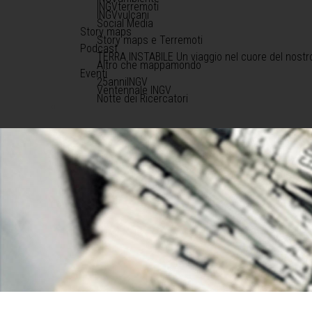
INGVterremoti
INGVvulcani
Social Media
Story maps
Story maps e Terremoti
Podcast
TERRA INSTABILE Un viaggio nel cuore del nostr
Altro che mappamondo
Eventi
25anniINGV
Ventennale INGV
Notte dei Ricercatori