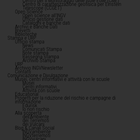
Centro per il Monitoraggio delle Isole Eolie (CME)
Centro di caratterizzazione geofisica per Einstein
Telescope (CCGET)
Open Science
Open science all'INGV
Ufficio gestione dati
Cataloghi e banche dati
Archivi e Banche Dati
Brevetti
Biblioteche
Stampa e URP
Ufficio stampa
News
Comunicati Stampa
Note stampa
Rassegna stampa
Archivio Stampa
URP
Archivio INGVNewsletter
Contatti
Comunicazione e Divulgazione
Musei, centri informativi e attività con le scuole
Musei
Centri informativi
Attività con scuole
Educational
Progetti per la riduzione del rischio e campagne di
informazione
Edurisk
Io non rischio
Alla scoperta
dell'Ambiente
dei Terremoti
dei Vulcani
Blog & Canali Social
INGVambiente
INGVterremoti
INGVvulcani