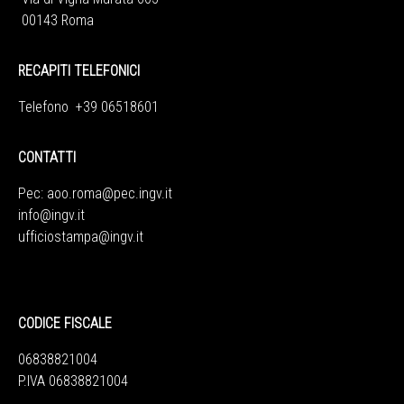
00143 Roma
RECAPITI TELEFONICI
Telefono +39 06518601
CONTATTI
Pec:
aoo.roma@pec.ingv.it
info@ingv.it
ufficiostampa@ingv.it
CODICE FISCALE
06838821004
P.IVA 06838821004