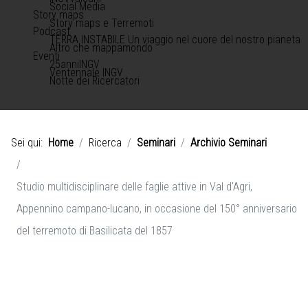
Social Media
Story maps
Story maps e Terremoti
Podcast
TERRA INSTABILE Un viaggio nel cuore del nostro pianeta
Altro che mappamondo
Eventi
25anniINGV
Ventennale INGV
Notte dei Ricercatori
Sei qui:
Home
Ricerca
Seminari
Archivio Seminari
Studio multidisciplinare delle faglie attive in Val d'Agri,
Appennino campano-lucano, in occasione del 150° anniversario
del terremoto di Basilicata del 1857