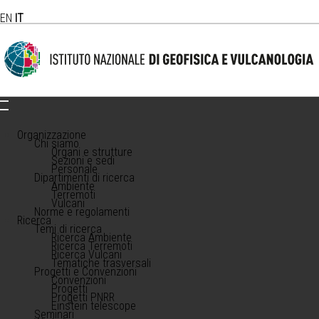
EN
IT
Organizzazione
Chi siamo
Organi e strutture
Sezioni e sedi
Personale
Dipartimenti di ricerca
Ambiente
Terremoti
Vulcani
Norme e regolamenti
Ricerca
Temi di ricerca
Ricerca Ambiente
Ricerca Terremoti
Ricerca Vulcani
Tematiche trasversali
Progetti e Convenzioni
Convenzioni
Progetti
Progetti PNRR
Einstein telescope
Seminari