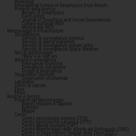
Workshop
International School of Geophysics Enzo Boschi
Prodotti della ricerca
Annals of Geophysics
Earth-prints
Journal of Geoethics and Social Geosciences
Collane editoriali INGV
Monografie INGV
Monitoraggio e infrastrutture
Sorveglianza
Servizio di sorveglianza sismica
Servizio di allerta maremoti
Servizio di sorveglianza vulcani attivi
Servizio di sorveglianza Space Weather
Reti di monitoraggio
l'INGV e le sue reti
Attività in emergenza
Emergenze sismiche
Emergenze vulcaniche
Gruppi di emergenza
Osservatori Geofisici
Osservatori strumentali
Laboratori
Centri di calcolo
Epos
Emso
Risorse e Servizi
Prodotti del Monitoraggio
Report relazioni e rapporti
Bollettini
Mappe
Centri
Centro pericolosità sismica (CPS)
Centro pericolosità vulcanica (CPV)
Centro allerta tsunami (CAT)
Centro Monitoraggio delle attività del Sottosuolo (CMS)
Centro di Osservazioni Spaziali della Terra (COS )