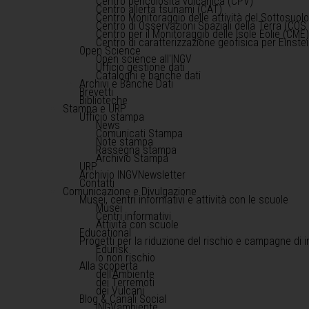
Centro pericolosità vulcanica (CPV)
Centro allerta tsunami (CAT)
Centro Monitoraggio delle attività del Sottosuol
Centro di Osservazioni Spaziali della Terra (COS 
Centro per il Monitoraggio delle Isole Eolie (CME
Centro di caratterizzazione geofisica per Einst
Open Science
Open science all'INGV
Ufficio gestione dati
Cataloghi e banche dati
Archivi e Banche Dati
Brevetti
Biblioteche
Stampa e URP
Ufficio stampa
News
Comunicati Stampa
Note stampa
Rassegna stampa
Archivio Stampa
URP
Archivio INGVNewsletter
Contatti
Comunicazione e Divulgazione
Musei, centri informativi e attività con le scuole
Musei
Centri informativi
Attività con scuole
Educational
Progetti per la riduzione del rischio e campagne di 
Edurisk
Io non rischio
Alla scoperta
dell'Ambiente
dei Terremoti
dei Vulcani
Blog & Canali Social
INGVambiente