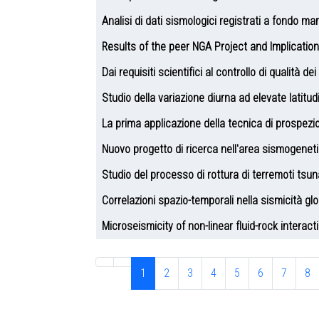
Analisi di dati sismologici registrati a fondo ma
Results of the peer NGA Project and Implicatio
Dai requisiti scientifici al controllo di qualità d
Studio della variazione diurna ad elevate latitu
La prima applicazione della tecnica di prospez
Nuovo progetto di ricerca nell'area sismogenet
Studio del processo di rottura di terremoti tsun
Correlazioni spazio-temporali nella sismicità glo
Microseismicity of non-linear fluid-rock interac
1
2
3
4
5
6
7
8