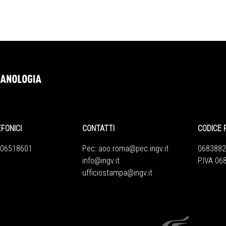
EFONICI
CONTATTI
CODICE 
 06518601
Pec:
aoo.roma@pec.ingv.it
0683882
info@ingv.it
P.IVA 0
ufficiostampa@ingv.it