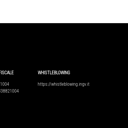
FISCALE
WHISTLEBLOWING
1004
https://whistleblowing.ingv.
it
6838821004