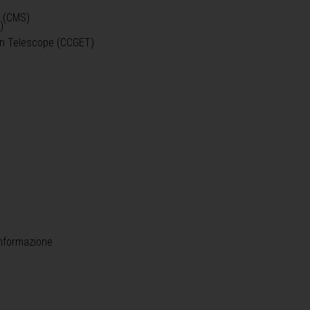
o (CMS)
)
)
ein Telescope (CCGET)
informazione