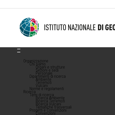
Organizzazione
Chi siamo
Organi e strutture
Sezioni e sedi
Personale
Dipartimenti di ricerca
Ambiente
Terremoti
Vulcani
Norme e regolamenti
Ricerca
Temi di ricerca
Ricerca Ambiente
Ricerca Terremoti
Ricerca Vulcani
Tematiche trasversali
Progetti e Convenzioni
Convenzioni