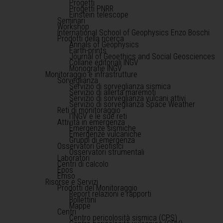
Progetti
Progetti PNRR
Einstein telescope
Seminari
Workshop
International School of Geophysics Enzo Boschi
Prodotti della ricerca
Annals of Geophysics
Earth-prints
Journal of Geoethics and Social Geosciences
Collane editoriali INGV
Monografie INGV
Monitoraggio e infrastrutture
Sorveglianza
Servizio di sorveglianza sismica
Servizio di allerta maremoti
Servizio di sorveglianza vulcani attivi
Servizio di sorveglianza Space Weather
Reti di monitoraggio
l'INGV e le sue reti
Attività in emergenza
Emergenze sismiche
Emergenze vulcaniche
Gruppi di emergenza
Osservatori Geofisici
Osservatori strumentali
Laboratori
Centri di calcolo
Epos
Emso
Risorse e Servizi
Prodotti del Monitoraggio
Report relazioni e rapporti
Bollettini
Mappe
Centri
Centro pericolosità sismica (CPS)