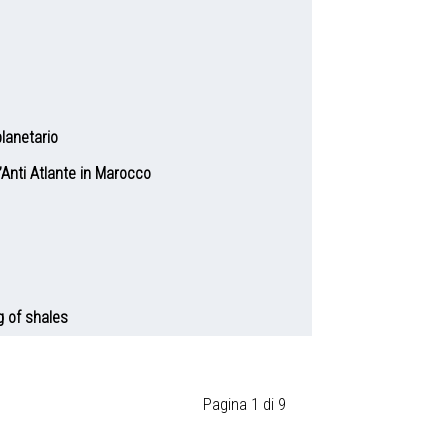
planetario
’Anti Atlante in Marocco
g of shales
Pagina 1 di 9