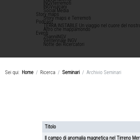
INGVterremoti
INGVvulcani
Social Media
Story maps
Story maps e Terremoti
Podcast
TERRA INSTABILE Un viaggio nel cuore del nostr
Altro che mappamondo
Eventi
25anniINGV
Ventennale INGV
Notte dei Ricercatori
Sei qui:
Home
Ricerca
Seminari
Archivio Seminari
Titolo
Articoli
Il campo di anomalia magnetica nel Tirreno Merid