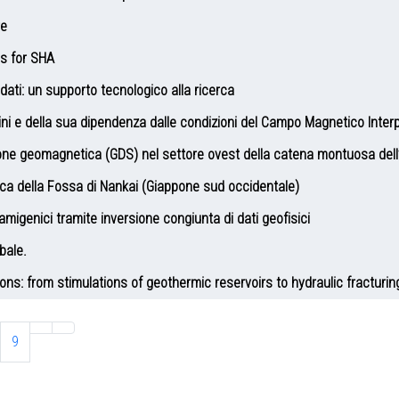
re
ns for SHA
ei dati: un supporto tecnologico alla ricerca
dini e della sua dipendenza dalle condizioni del Campo Magnetico Inter
ione geomagnetica (GDS) nel settore ovest della catena montuosa dell
ica della Fossa di Nankai (Giappone sud occidentale)
amigenici tramite inversione congiunta di dati geofisici
bale.
tions: from stimulations of geothermic reservoirs to hydraulic fracturin
9