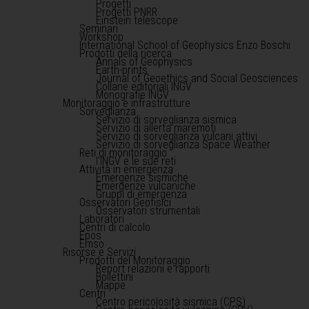
Progetti
Progetti PNRR
Einstein telescope
Seminari
Workshop
International School of Geophysics Enzo Boschi
Prodotti della ricerca
Annals of Geophysics
Earth-prints
Journal of Geoethics and Social Geosciences
Collane editoriali INGV
Monografie INGV
Monitoraggio e infrastrutture
Sorveglianza
Servizio di sorveglianza sismica
Servizio di allerta maremoti
Servizio di sorveglianza vulcani attivi
Servizio di sorveglianza Space Weather
Reti di monitoraggio
l'INGV e le sue reti
Attività in emergenza
Emergenze sismiche
Emergenze vulcaniche
Gruppi di emergenza
Osservatori Geofisici
Osservatori strumentali
Laboratori
Centri di calcolo
Epos
Emso
Risorse e Servizi
Prodotti del Monitoraggio
Report relazioni e rapporti
Bollettini
Mappe
Centri
Centro pericolosità sismica (CPS)