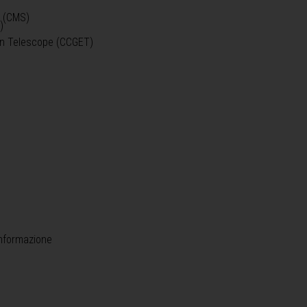
o (CMS)
)
)
ein Telescope (CCGET)
informazione