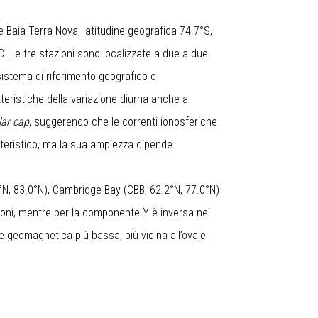
 Baia Terra Nova, latitudine geografica 74.7°S,
. Le tre stazioni sono localizzate a due a due
sistema di riferimento geografico o
teristiche della variazione diurna anche a
lar cap
, suggerendo che le correnti ionosferiche
atteristico, ma la sua ampiezza dipende
7°N, 83.0°N), Cambridge Bay (CBB; 62.2°N, 77.0°N)
azioni, mentre per la componente Y è inversa nei
ne geomagnetica più bassa, più vicina all’ovale