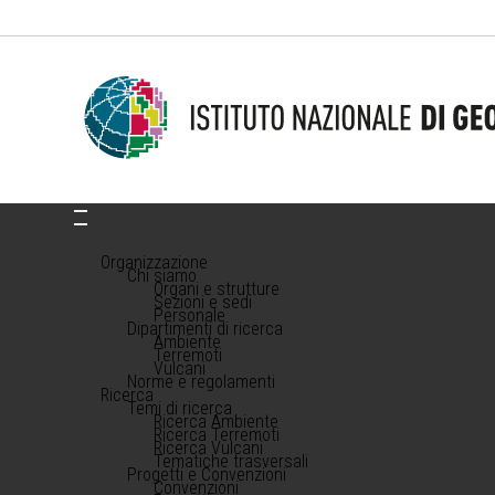
Organizzazione
Chi siamo
Organi e strutture
Sezioni e sedi
Personale
Dipartimenti di ricerca
Ambiente
Terremoti
Vulcani
Norme e regolamenti
Ricerca
Temi di ricerca
Ricerca Ambiente
Ricerca Terremoti
Ricerca Vulcani
Tematiche trasversali
Progetti e Convenzioni
Convenzioni