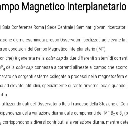
Campo Magnetico Interplanetari
o | Sala Conferenze Roma | Sede Centrale | Seminari giovani ricercator
iazione diurna esaminata presso Osservatori localizzati ad elevate latitu
verse condizioni del Campo Magnetico Interplanetario (IMF).
moniche) è generata nella
polar cap
da due differenti sistemi di corrent
p
S
della
polar cap
, connessa a correnti allineate al campo che scorr
q
erato da sorgenti esterne collegate a processi nella magnetosfera e al
na ad elevate latitudini, specialmente durante l’inverno locale quando 
otta.
6 utilizzando dati dell’Osservatorio Italo-Francese della Stazione di Con
dipendenza della variazione diurna dalle componenti del IMF B
e B
(p
z
y
corrispondono a diversi contributi alla variazione diurna, mentre det
z