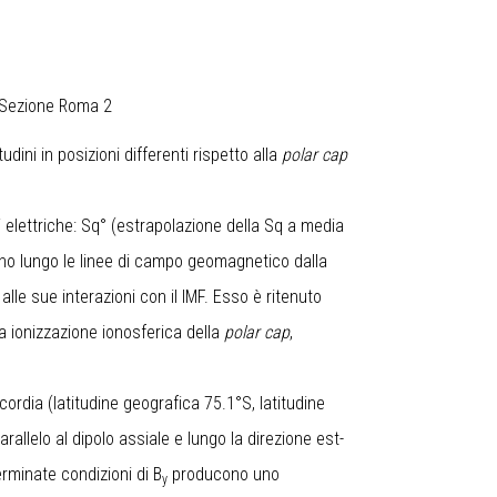
o
i Sezione Roma 2
dini in posizioni differenti rispetto alla
polar cap
i elettriche: Sq° (estrapolazione della Sq a media
ono lungo le linee di campo geomagnetico dalla
le sue interazioni con il IMF. Esso è ritenuto
la ionizzazione ionosferica della
polar cap
,
cordia (latitudine geografica 75.1°S, latitudine
arallelo al dipolo assiale e lungo la direzione est-
erminate condizioni di B
producono uno
y