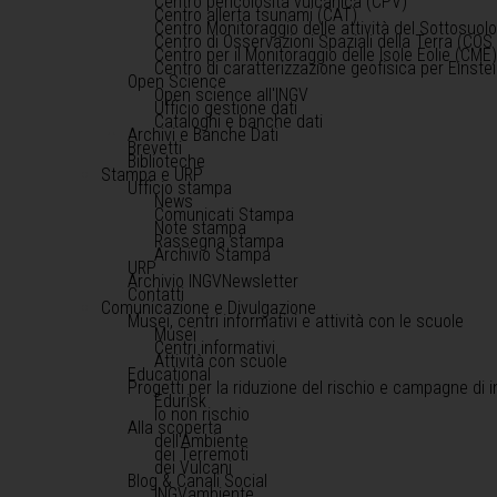
Centro pericolosità vulcanica (CPV)
Centro allerta tsunami (CAT)
Centro Monitoraggio delle attività del Sottosuol
Centro di Osservazioni Spaziali della Terra (COS 
Centro per il Monitoraggio delle Isole Eolie (CME
Centro di caratterizzazione geofisica per Einst
Open Science
Open science all'INGV
Ufficio gestione dati
Cataloghi e banche dati
Archivi e Banche Dati
Brevetti
Biblioteche
Stampa e URP
Ufficio stampa
News
Comunicati Stampa
Note stampa
Rassegna stampa
Archivio Stampa
URP
Archivio INGVNewsletter
Contatti
Comunicazione e Divulgazione
Musei, centri informativi e attività con le scuole
Musei
Centri informativi
Attività con scuole
Educational
Progetti per la riduzione del rischio e campagne di 
Edurisk
Io non rischio
Alla scoperta
dell'Ambiente
dei Terremoti
dei Vulcani
Blog & Canali Social
INGVambiente