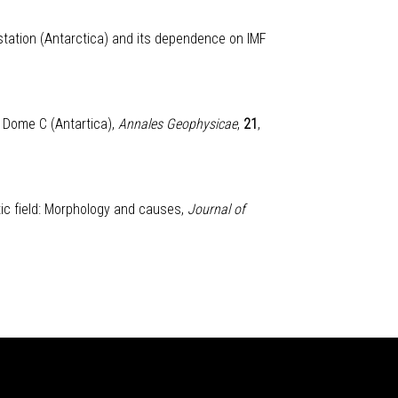
 station (Antarctica) and its dependence on IMF
t Dome C (Antartica)
,
Annales Geophysicae
,
21
,
etic field: Morphology and causes,
Journal of