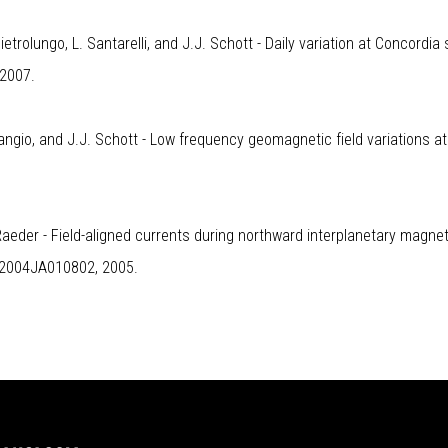
Pietrolungo, L. Santarelli, and J.J. Schott -
Daily variation at Concordia
 2007.
alangio, and J.J. Schott -
Low frequency geomagnetic field variations a
. Raeder - Field-aligned currents during northward interplanetary magn
9/2004JA010802, 2005.