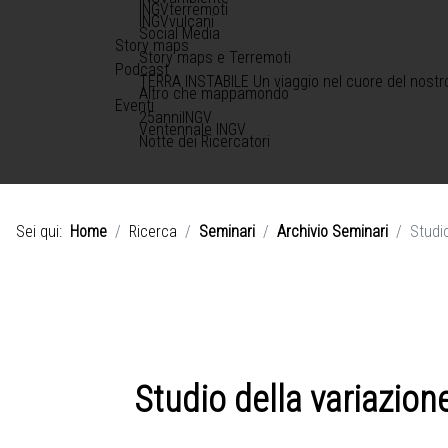
INGVterremoti
INGVvulcani
Social Media
Story maps
Story maps e Terremoti
Podcast
TERRA INSTABILE Un viaggio nel cuore del nostr
Altro che mappamondo
Eventi
25anniINGV
Ventennale INGV
Notte dei Ricercatori
Sei qui:
Home
Ricerca
Seminari
Archivio Seminari
Studi
Studio della variazion