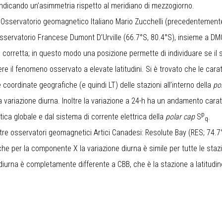
indicando un’asimmetria rispetto al meridiano di mezzogiorno.
ll’Osservatorio geomagnetico Italiano Mario Zucchelli (precedentemente
Osservatorio Francese Dumont D’Urville (66.7°S, 80.4°S), insieme a DMC
 corretta; in questo modo una posizione permette di individuare se il 
il fenomeno osservato a elevate latitudini. Si è trovato che le carat
coordinate geografiche (e quindi LT) delle stazioni all’interno della
po
la variazione diurna. Inoltre la variazione a 24-h ha un andamento car
p
tica globale e dal sistema di corrente elettrica della
polar cap
S
.
q
a tre osservatori geomagnetici Artici Canadesi: Resolute Bay (RES; 74.
o che per la componente X la variazione diurna è simile per tutte le st
e diurna è completamente differente a CBB, che è la stazione a latitudi