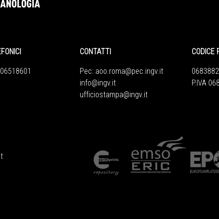
EFONICI
CONTATTI
CODICE 
 06518601
Pec:
aoo.roma@pec.ingv.it
0683882
info@ingv.it
P.IVA 0
ufficiostampa@ingv.it
t