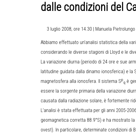
dalle condizioni del 
3 luglio 2008, ore 14.30 | Manuela Pietrolung
Abbiamo effettuato un’analisi statistica della var
considerando le diverse stagioni di Lloyd e le di
La variazione diurna (periodo di 24 ore e sue ar
latitudine guidata dalla dinamo ionosferica) e la 
p
magnetosfera alla ionosfera. Il sistema S
è gen
q
essere la sorgente primaria della variazione diur
causata dalla radiazione solare, è fortemente rid
L’analisi è stata effettuata per gli anni 2005-200
geomagnetica corretta 88.9°S) e ha mostrato la 
ovest). In particolare, determinate condizioni di B