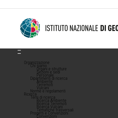
Organizzazione
Chi siamo
Organi e strutture
Sezioni e sedi
Personale
Dipartimenti di ricerca
Ambiente
Terremoti
Vulcani
Norme e regolamenti
Ricerca
Temi di ricerca
Ricerca Ambiente
Ricerca Terremoti
Ricerca Vulcani
Tematiche trasversali
Progetti e Convenzioni
Convenzioni