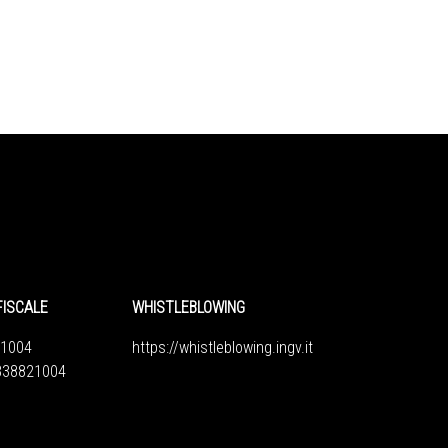
FISCALE
WHISTLEBLOWING
1004
https://whistleblowing.ingv.
it
6838821004