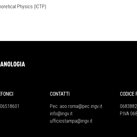
Thoretical Physics (ICTP)
EFONICI
CONTATTI
CODICE 
 06518601
Pec:
aoo.roma@pec.ingv.it
0683882
info@ingv.it
P.IVA 0
ufficiostampa@ingv.it