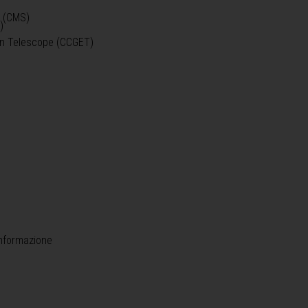
o (CMS)
)
)
ein Telescope (CCGET)
informazione