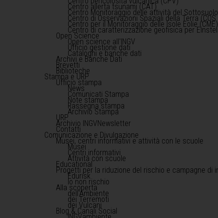
Centro pericolosità vulcanica (CPV)
Centro allerta tsunami (CAT)
Centro Monitoraggio delle attività del Sottosuol
Centro di Osservazioni Spaziali della Terra (COS 
Centro per il Monitoraggio delle Isole Eolie (CME
Centro di caratterizzazione geofisica per Einst
Open Science
Open science all'INGV
Ufficio gestione dati
Cataloghi e banche dati
Archivi e Banche Dati
Brevetti
Biblioteche
Stampa e URP
Ufficio stampa
News
Comunicati Stampa
Note stampa
Rassegna stampa
Archivio Stampa
URP
Archivio INGVNewsletter
Contatti
Comunicazione e Divulgazione
Musei, centri informativi e attività con le scuole
Musei
Centri informativi
Attività con scuole
Educational
Progetti per la riduzione del rischio e campagne di 
Edurisk
Io non rischio
Alla scoperta
dell'Ambiente
dei Terremoti
dei Vulcani
Blog & Canali Social
INGVambiente