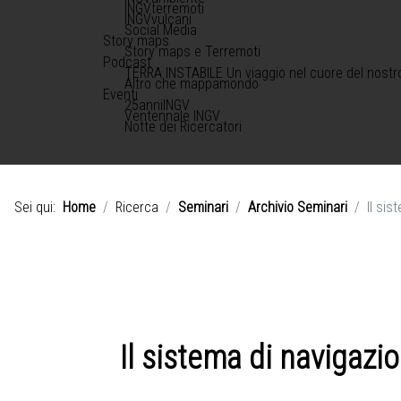
INGVterremoti
INGVvulcani
Social Media
Story maps
Story maps e Terremoti
Podcast
TERRA INSTABILE Un viaggio nel cuore del nostr
Altro che mappamondo
Eventi
25anniINGV
Ventennale INGV
Notte dei Ricercatori
Sei qui:
Home
Ricerca
Seminari
Archivio Seminari
Il si
Il sistema di navigazi