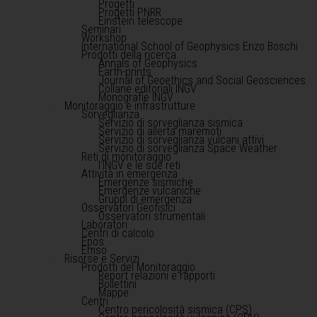
Progetti
Progetti PNRR
Einstein telescope
Seminari
Workshop
International School of Geophysics Enzo Boschi
Prodotti della ricerca
Annals of Geophysics
Earth-prints
Journal of Geoethics and Social Geosciences
Collane editoriali INGV
Monografie INGV
Monitoraggio e infrastrutture
Sorveglianza
Servizio di sorveglianza sismica
Servizio di allerta maremoti
Servizio di sorveglianza vulcani attivi
Servizio di sorveglianza Space Weather
Reti di monitoraggio
l'INGV e le sue reti
Attività in emergenza
Emergenze sismiche
Emergenze vulcaniche
Gruppi di emergenza
Osservatori Geofisici
Osservatori strumentali
Laboratori
Centri di calcolo
Epos
Emso
Risorse e Servizi
Prodotti del Monitoraggio
Report relazioni e rapporti
Bollettini
Mappe
Centri
Centro pericolosità sismica (CPS)