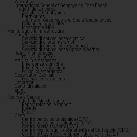
Workshop
International School of Geophysics Enzo Boschi
Prodotti della ricerca
Annals of Geophysics
Earth-prints
Journal of Geoethics and Social Geosciences
Collane editoriali INGV
Monografie INGV
Monitoraggio e infrastrutture
Sorveglianza
Servizio di sorveglianza sismica
Servizio di allerta maremoti
Servizio di sorveglianza vulcani attivi
Servizio di sorveglianza Space Weather
Reti di monitoraggio
l'INGV e le sue reti
Attività in emergenza
Emergenze sismiche
Emergenze vulcaniche
Gruppi di emergenza
Osservatori Geofisici
Osservatori strumentali
Laboratori
Centri di calcolo
Epos
Emso
Risorse e Servizi
Prodotti del Monitoraggio
Report relazioni e rapporti
Bollettini
Mappe
Centri
Centro pericolosità sismica (CPS)
Centro pericolosità vulcanica (CPV)
Centro allerta tsunami (CAT)
Centro Monitoraggio delle attività del Sottosuolo (CMS)
Centro di Osservazioni Spaziali della Terra (COS )