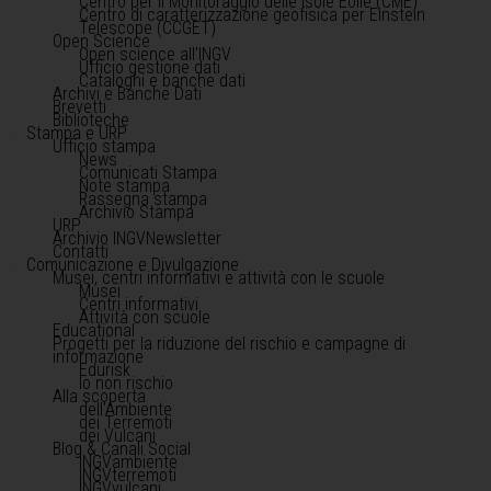
Centro per il Monitoraggio delle Isole Eolie (CME)
Centro di caratterizzazione geofisica per Einstein
Telescope (CCGET)
Open Science
Open science all'INGV
Ufficio gestione dati
Cataloghi e banche dati
Archivi e Banche Dati
Brevetti
Biblioteche
Stampa e URP
Ufficio stampa
News
Comunicati Stampa
Note stampa
Rassegna stampa
Archivio Stampa
URP
Archivio INGVNewsletter
Contatti
Comunicazione e Divulgazione
Musei, centri informativi e attività con le scuole
Musei
Centri informativi
Attività con scuole
Educational
Progetti per la riduzione del rischio e campagne di
informazione
Edurisk
Io non rischio
Alla scoperta
dell'Ambiente
dei Terremoti
dei Vulcani
Blog & Canali Social
INGVambiente
INGVterremoti
INGVvulcani