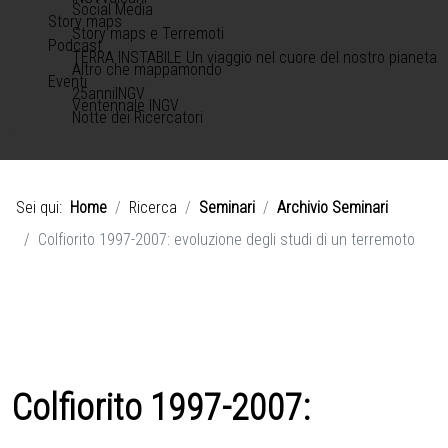
Social Media
Story maps
Story maps e Terremoti
Podcast
TERRA INSTABILE Un viaggio nel cuore del nostro pianeta
Altro che mappamondo
Eventi
25anniINGV
Ventennale INGV
Notte dei Ricercatori
Sei qui:
Home
Ricerca
Seminari
Archivio Seminari
Colfiorito 1997-2007: evoluzione degli studi di un terremoto
Colfiorito 1997-2007: