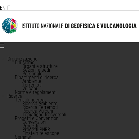
EN
IT
Organizzazione
Chi siamo
Organi e strutture
Sezioni e sedi
Personale
Dipartimenti di ricerca
Ambiente
Terremoti
Vulcani
Norme e regolamenti
Ricerca
Temi di ricerca
Ricerca Ambiente
Ricerca Terremoti
Ricerca Vulcani
Tematiche trasversali
Progetti e Convenzioni
Convenzioni
Progetti
Progetti PNRR
Einstein telescope
Seminari