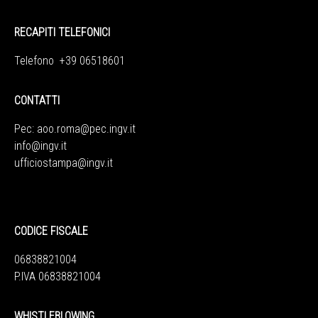
RECAPITI TELEFONICI
Telefono +39 06518601
CONTATTI
Pec:
aoo.roma@pec.ingv.it
info@ingv.it
ufficiostampa@ingv.it
CODICE FISCALE
06838821004
P.IVA 06838821004
WHISTLEBLOWING