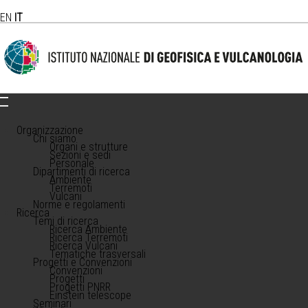
EN
IT
Organizzazione
Chi siamo
Organi e strutture
Sezioni e sedi
Personale
Dipartimenti di ricerca
Ambiente
Terremoti
Vulcani
Norme e regolamenti
Ricerca
Temi di ricerca
Ricerca Ambiente
Ricerca Terremoti
Ricerca Vulcani
Tematiche trasversali
Progetti e Convenzioni
Convenzioni
Progetti
Progetti PNRR
Einstein telescope
Seminari