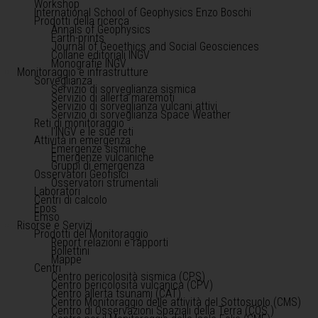
Workshop
International School of Geophysics Enzo Boschi
Prodotti della ricerca
Annals of Geophysics
Earth-prints
Journal of Geoethics and Social Geosciences
Collane editoriali INGV
Monografie INGV
Monitoraggio e infrastrutture
Sorveglianza
Servizio di sorveglianza sismica
Servizio di allerta maremoti
Servizio di sorveglianza vulcani attivi
Servizio di sorveglianza Space Weather
Reti di monitoraggio
l'INGV e le sue reti
Attività in emergenza
Emergenze sismiche
Emergenze vulcaniche
Gruppi di emergenza
Osservatori Geofisici
Osservatori strumentali
Laboratori
Centri di calcolo
Epos
Emso
Risorse e Servizi
Prodotti del Monitoraggio
Report relazioni e rapporti
Bollettini
Mappe
Centri
Centro pericolosità sismica (CPS)
Centro pericolosità vulcanica (CPV)
Centro allerta tsunami (CAT)
Centro Monitoraggio delle attività del Sottosuolo (CMS)
Centro di Osservazioni Spaziali della Terra (COS )