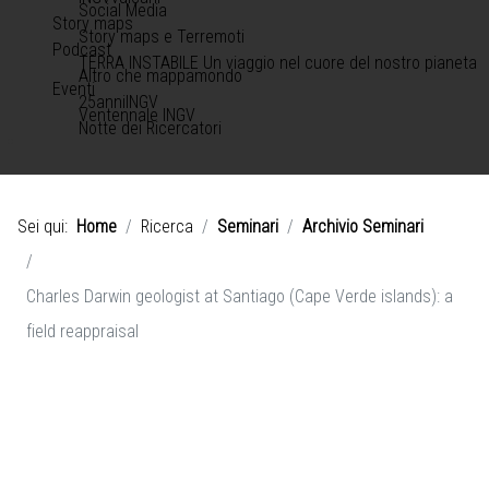
Social Media
Story maps
Story maps e Terremoti
Podcast
TERRA INSTABILE Un viaggio nel cuore del nostro pianeta
Altro che mappamondo
Eventi
25anniINGV
Ventennale INGV
Notte dei Ricercatori
Sei qui:
Home
Ricerca
Seminari
Archivio Seminari
Charles Darwin geologist at Santiago (Cape Verde islands): a
field reappraisal