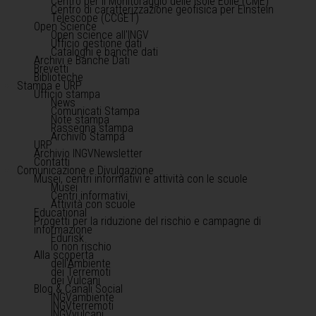
Centro per il Monitoraggio delle Isole Eolie (CME)
Centro di caratterizzazione geofisica per Einstein
Telescope (CCGET)
Open Science
Open science all'INGV
Ufficio gestione dati
Cataloghi e banche dati
Archivi e Banche Dati
Brevetti
Biblioteche
Stampa e URP
Ufficio stampa
News
Comunicati Stampa
Note stampa
Rassegna stampa
Archivio Stampa
URP
Archivio INGVNewsletter
Contatti
Comunicazione e Divulgazione
Musei, centri informativi e attività con le scuole
Musei
Centri informativi
Attività con scuole
Educational
Progetti per la riduzione del rischio e campagne di
informazione
Edurisk
Io non rischio
Alla scoperta
dell'Ambiente
dei Terremoti
dei Vulcani
Blog & Canali Social
INGVambiente
INGVterremoti
INGVvulcani