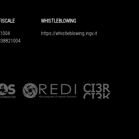
FISCALE
WHISTLEBLOWING
1004
https://whistleblowing.ingv.
it
6838821004