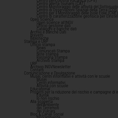
Centro pericolosità vulcanica (CPV)
Centro allerta tsunami (CAT)
Centro Monitoraggio delle attività del Sottosuol
Centro di Osservazioni Spaziali della Terra (COS 
Centro per il Monitoraggio delle Isole Eolie (CME
Centro di caratterizzazione geofisica per Einst
Open Science
Open science all'INGV
Ufficio gestione dati
Cataloghi e banche dati
Archivi e Banche Dati
Brevetti
Biblioteche
Stampa e URP
Ufficio stampa
News
Comunicati Stampa
Note stampa
Rassegna stampa
Archivio Stampa
URP
Archivio INGVNewsletter
Contatti
Comunicazione e Divulgazione
Musei, centri informativi e attività con le scuole
Musei
Centri informativi
Attività con scuole
Educational
Progetti per la riduzione del rischio e campagne di 
Edurisk
Io non rischio
Alla scoperta
dell'Ambiente
dei Terremoti
dei Vulcani
Blog & Canali Social
INGVambiente