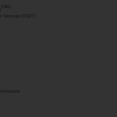
o (CMS)
)
)
ein Telescope (CCGET)
informazione