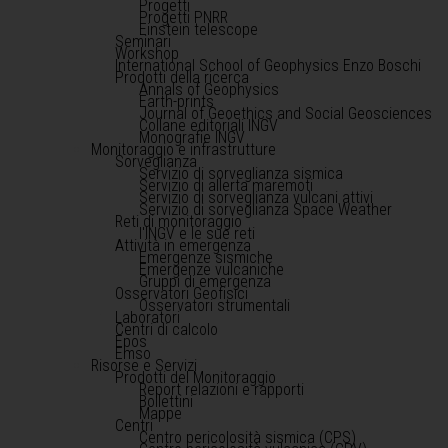
Progetti
Progetti PNRR
Einstein telescope
Seminari
Workshop
International School of Geophysics Enzo Boschi
Prodotti della ricerca
Annals of Geophysics
Earth-prints
Journal of Geoethics and Social Geosciences
Collane editoriali INGV
Monografie INGV
Monitoraggio e infrastrutture
Sorveglianza
Servizio di sorveglianza sismica
Servizio di allerta maremoti
Servizio di sorveglianza vulcani attivi
Servizio di sorveglianza Space Weather
Reti di monitoraggio
l'INGV e le sue reti
Attività in emergenza
Emergenze sismiche
Emergenze vulcaniche
Gruppi di emergenza
Osservatori Geofisici
Osservatori strumentali
Laboratori
Centri di calcolo
Epos
Emso
Risorse e Servizi
Prodotti del Monitoraggio
Report relazioni e rapporti
Bollettini
Mappe
Centri
Centro pericolosità sismica (CPS)