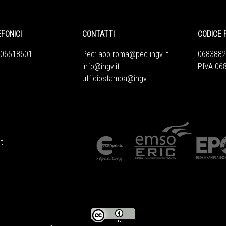
EFONICI
CONTATTI
CODICE 
 06518601
Pec:
aoo.roma@pec.ingv.it
0683882
info@ingv.it
P.IVA 0
ufficiostampa@ingv.it
t