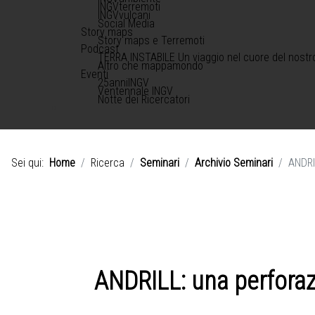
INGVterremoti
INGVvulcani
Social Media
Story maps
Story maps e Terremoti
Podcast
TERRA INSTABILE Un viaggio nel cuore del nostr
Altro che mappamondo
Eventi
25anniINGV
Ventennale INGV
Notte dei Ricercatori
Sei qui:
Home
Ricerca
Seminari
Archivio Seminari
ANDRI
ANDRILL: una perforaz