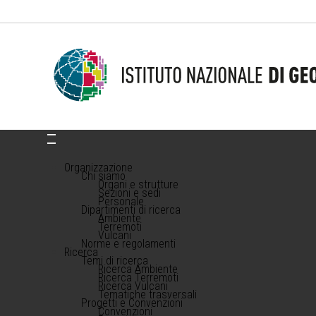
Organizzazione
Chi siamo
Organi e strutture
Sezioni e sedi
Personale
Dipartimenti di ricerca
Ambiente
Terremoti
Vulcani
Norme e regolamenti
Ricerca
Temi di ricerca
Ricerca Ambiente
Ricerca Terremoti
Ricerca Vulcani
Tematiche trasversali
Progetti e Convenzioni
Convenzioni