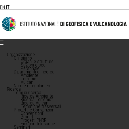
EN
IT
Organizzazione
Chi siamo
Organi e strutture
Sezioni e sedi
Personale
Dipartimenti di ricerca
Ambiente
Terremoti
Vulcani
Norme e regolamenti
Ricerca
Temi di ricerca
Ricerca Ambiente
Ricerca Terremoti
Ricerca Vulcani
Tematiche trasversali
Progetti e Convenzioni
Convenzioni
Progetti
Progetti PNRR
Einstein telescope
Seminari