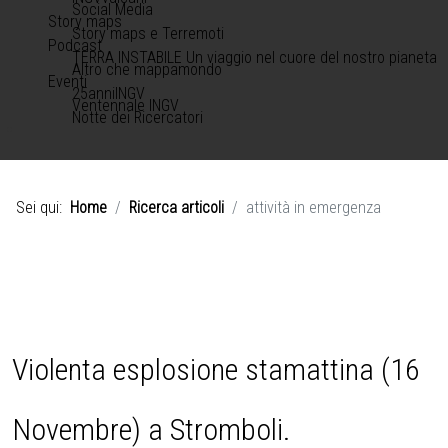
Social Media
Story maps
Story maps e Terremoti
Podcast
TERRA INSTABILE Un viaggio nel cuore del nostro pianeta
Altro che mappamondo
Eventi
25anniINGV
Ventennale INGV
Notte dei Ricercatori
Sei qui:
Home
Ricerca articoli
attività in emergenza
Violenta esplosione stamattina (16
Novembre) a Stromboli.