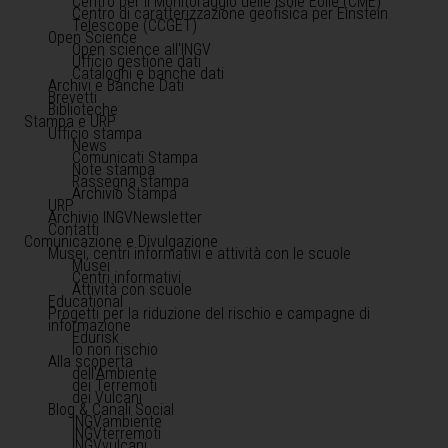
Centro per il Monitoraggio delle Isole Eolie (CME)
Centro di caratterizzazione geofisica per Einstein
Telescope (CCGET)
Open Science
Open science all'INGV
Ufficio gestione dati
Cataloghi e banche dati
Archivi e Banche Dati
Brevetti
Biblioteche
Stampa e URP
Ufficio stampa
News
Comunicati Stampa
Note stampa
Rassegna stampa
Archivio Stampa
URP
Archivio INGVNewsletter
Contatti
Comunicazione e Divulgazione
Musei, centri informativi e attività con le scuole
Musei
Centri informativi
Attività con scuole
Educational
Progetti per la riduzione del rischio e campagne di
informazione
Edurisk
Io non rischio
Alla scoperta
dell'Ambiente
dei Terremoti
dei Vulcani
Blog & Canali Social
INGVambiente
INGVterremoti
INGVvulcani