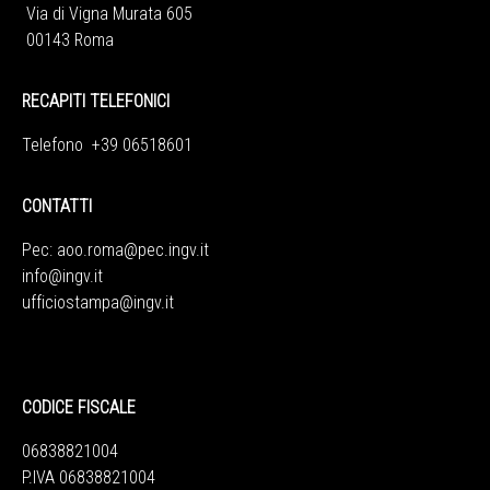
Via di Vigna Murata 605
00143 Roma
RECAPITI TELEFONICI
Telefono +39 06518601
CONTATTI
Pec:
aoo.roma@pec.ingv.it
info@ingv.it
ufficiostampa@ingv.it
CODICE FISCALE
06838821004
P.IVA 06838821004