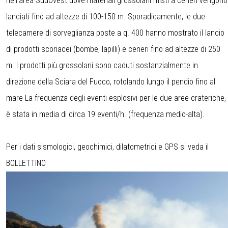
nell’area SudOvest dove materiali grossolani misti a ceneri vengono
lanciati fino ad altezze di 100-150 m. Sporadicamente, le due
telecamere di sorveglianza poste a q. 400 hanno mostrato il lancio
di prodotti scoriacei (bombe, lapilli) e ceneri fino ad altezze di 250
m. I prodotti più grossolani sono caduti sostanzialmente in
direzione della Sciara del Fuoco, rotolando lungo il pendio fino al
mare La frequenza degli eventi esplosivi per le due aree crateriche,
è stata in media di circa 19 eventi/h. (frequenza medio-alta).
Per i dati sismologici, geochimici, dilatometrici e GPS si veda il
BOLLETTINO