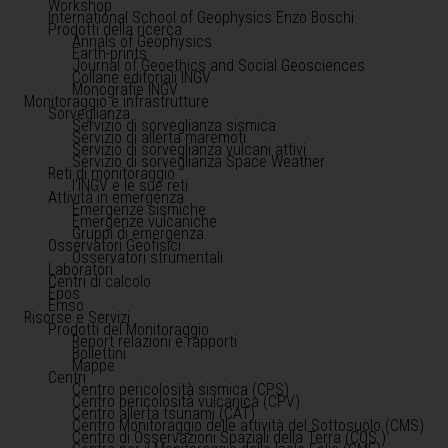
Workshop
International School of Geophysics Enzo Boschi
Prodotti della ricerca
Annals of Geophysics
Earth-prints
Journal of Geoethics and Social Geosciences
Collane editoriali INGV
Monografie INGV
Monitoraggio e infrastrutture
Sorveglianza
Servizio di sorveglianza sismica
Servizio di allerta maremoti
Servizio di sorveglianza vulcani attivi
Servizio di sorveglianza Space Weather
Reti di monitoraggio
l'INGV e le sue reti
Attività in emergenza
Emergenze sismiche
Emergenze vulcaniche
Gruppi di emergenza
Osservatori Geofisici
Osservatori strumentali
Laboratori
Centri di calcolo
Epos
Emso
Risorse e Servizi
Prodotti del Monitoraggio
Report relazioni e rapporti
Bollettini
Mappe
Centri
Centro pericolosità sismica (CPS)
Centro pericolosità vulcanica (CPV)
Centro allerta tsunami (CAT)
Centro Monitoraggio delle attività del Sottosuolo (CMS)
Centro di Osservazioni Spaziali della Terra (COS )