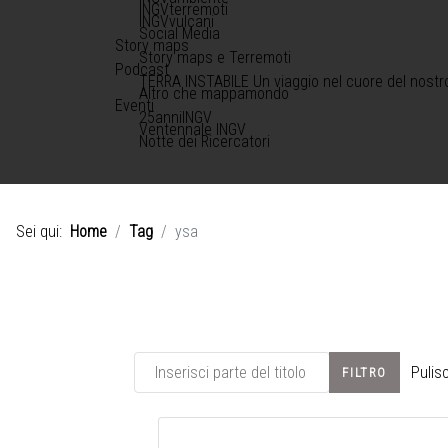
INGVterremoti
INGVvulcani
Social Media
Story maps
Story maps e Terremoti
Podcast
TERRA INSTABILE Un viaggio nel cuore del nostr
Altro che mappamondo
Eventi
25anniINGV
Ventennale INGV
Notte dei Ricercatori
Sei qui:
Home
Tag
ysa
Inserisci parte del titolo
Pulisc
FILTRO