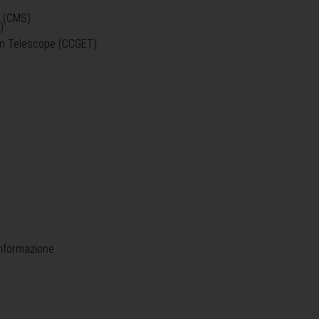
o (CMS)
)
)
ein Telescope (CCGET)
informazione