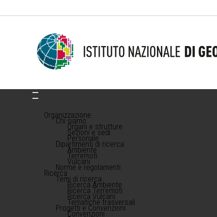
Organizzazione
Chi siamo
Organi e strutture
Sezioni e sedi
Personale
Dipartimenti di ricerca
Ambiente
Terremoti
Vulcani
Norme e regolamenti
Ricerca
Temi di ricerca
Ricerca Ambiente
Ricerca Terremoti
Ricerca Vulcani
Tematiche trasversali
Progetti e Convenzioni
Convenzioni