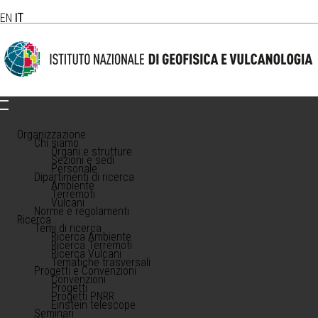
EN
IT
Organizzazione
Chi siamo
Organi e strutture
Sezioni e sedi
Personale
Dipartimenti di ricerca
Ambiente
Terremoti
Vulcani
Norme e regolamenti
Ricerca
Temi di ricerca
Ricerca Ambiente
Ricerca Terremoti
Ricerca Vulcani
Tematiche trasversali
Progetti e Convenzioni
Convenzioni
Progetti
Progetti PNRR
Einstein telescope
Seminari