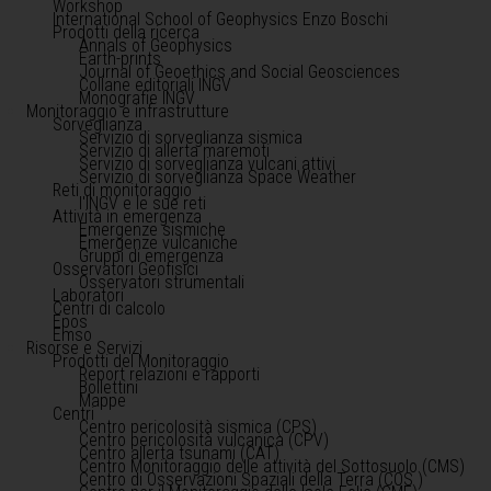
Workshop
International School of Geophysics Enzo Boschi
Prodotti della ricerca
Annals of Geophysics
Earth-prints
Journal of Geoethics and Social Geosciences
Collane editoriali INGV
Monografie INGV
Monitoraggio e infrastrutture
Sorveglianza
Servizio di sorveglianza sismica
Servizio di allerta maremoti
Servizio di sorveglianza vulcani attivi
Servizio di sorveglianza Space Weather
Reti di monitoraggio
l'INGV e le sue reti
Attività in emergenza
Emergenze sismiche
Emergenze vulcaniche
Gruppi di emergenza
Osservatori Geofisici
Osservatori strumentali
Laboratori
Centri di calcolo
Epos
Emso
Risorse e Servizi
Prodotti del Monitoraggio
Report relazioni e rapporti
Bollettini
Mappe
Centri
Centro pericolosità sismica (CPS)
Centro pericolosità vulcanica (CPV)
Centro allerta tsunami (CAT)
Centro Monitoraggio delle attività del Sottosuolo (CMS)
Centro di Osservazioni Spaziali della Terra (COS )