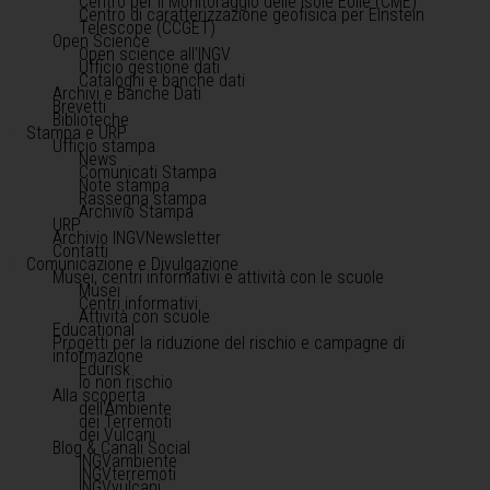
Centro per il Monitoraggio delle Isole Eolie (CME)
Centro di caratterizzazione geofisica per Einstein
Telescope (CCGET)
Open Science
Open science all'INGV
Ufficio gestione dati
Cataloghi e banche dati
Archivi e Banche Dati
Brevetti
Biblioteche
Stampa e URP
Ufficio stampa
News
Comunicati Stampa
Note stampa
Rassegna stampa
Archivio Stampa
URP
Archivio INGVNewsletter
Contatti
Comunicazione e Divulgazione
Musei, centri informativi e attività con le scuole
Musei
Centri informativi
Attività con scuole
Educational
Progetti per la riduzione del rischio e campagne di
informazione
Edurisk
Io non rischio
Alla scoperta
dell'Ambiente
dei Terremoti
dei Vulcani
Blog & Canali Social
INGVambiente
INGVterremoti
INGVvulcani