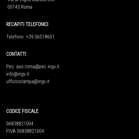
00143 Roma
RECAPITI TELEFONICI
Telefono +39 06518601
CONTATTI
Pec:
aoo.roma@pec.ingv.it
info@ingv.it
ufficiostampa@ingv.it
CODICE FISCALE
06838821004
P.IVA 06838821004