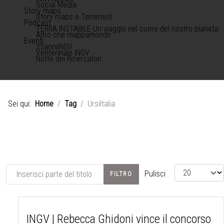
Social Media
Story maps
Story maps e Terremoti
Podcast
TERRA INSTABILE Un viaggio nel cuore del nostro pianeta
Altro che mappamondo
Eventi
25anniINGV
Ventennale INGV
Notte dei Ricercatori
Sei qui:
Home
Tag
UrsiItalia
Inserisci parte del titolo
Visualizza #
Pulisci
FILTRO
INGV | Rebecca Ghidoni vince il concorso