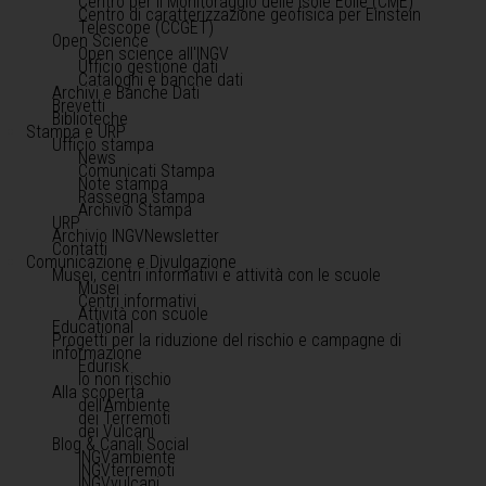
Centro per il Monitoraggio delle Isole Eolie (CME)
Centro di caratterizzazione geofisica per Einstein
Telescope (CCGET)
Open Science
Open science all'INGV
Ufficio gestione dati
Cataloghi e banche dati
Archivi e Banche Dati
Brevetti
Biblioteche
Stampa e URP
Ufficio stampa
News
Comunicati Stampa
Note stampa
Rassegna stampa
Archivio Stampa
URP
Archivio INGVNewsletter
Contatti
Comunicazione e Divulgazione
Musei, centri informativi e attività con le scuole
Musei
Centri informativi
Attività con scuole
Educational
Progetti per la riduzione del rischio e campagne di
informazione
Edurisk
Io non rischio
Alla scoperta
dell'Ambiente
dei Terremoti
dei Vulcani
Blog & Canali Social
INGVambiente
INGVterremoti
INGVvulcani