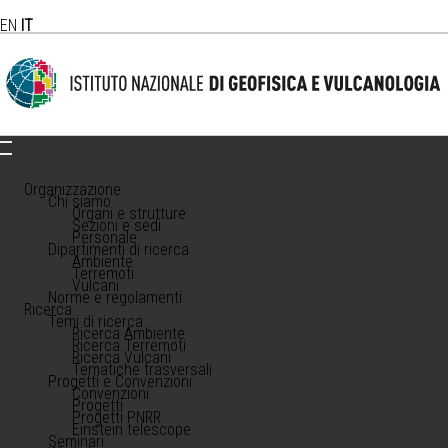
EN
IT
Organizzazione
Chi siamo
Organi e strutture
Sezioni e sedi
Personale
Dipartimenti di ricerca
Ambiente
Terremoti
Vulcani
Norme e regolamenti
Ricerca
Temi di ricerca
Ricerca Ambiente
Ricerca Terremoti
Ricerca Vulcani
Tematiche trasversali
Progetti e Convenzioni
Convenzioni
Progetti
Progetti PNRR
Einstein telescope
Seminari