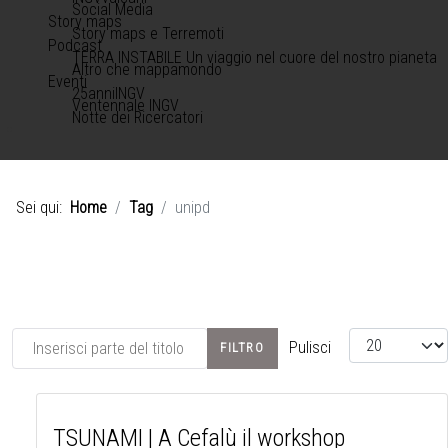
Social Media
Story maps
Story maps e Terremoti
Podcast
TERRA INSTABILE Un viaggio nel cuore del nostro pianeta
Altro che mappamondo
Eventi
25anniINGV
Ventennale INGV
Notte dei Ricercatori
Sei qui:
Home
Tag
unipd
Inserisci parte del titolo
Visualizza #
Pulisci
FILTRO
TSUNAMI | A Cefalù il workshop