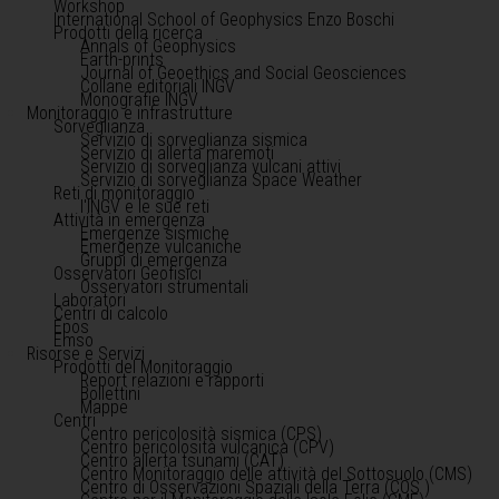
Workshop
International School of Geophysics Enzo Boschi
Prodotti della ricerca
Annals of Geophysics
Earth-prints
Journal of Geoethics and Social Geosciences
Collane editoriali INGV
Monografie INGV
Monitoraggio e infrastrutture
Sorveglianza
Servizio di sorveglianza sismica
Servizio di allerta maremoti
Servizio di sorveglianza vulcani attivi
Servizio di sorveglianza Space Weather
Reti di monitoraggio
l'INGV e le sue reti
Attività in emergenza
Emergenze sismiche
Emergenze vulcaniche
Gruppi di emergenza
Osservatori Geofisici
Osservatori strumentali
Laboratori
Centri di calcolo
Epos
Emso
Risorse e Servizi
Prodotti del Monitoraggio
Report relazioni e rapporti
Bollettini
Mappe
Centri
Centro pericolosità sismica (CPS)
Centro pericolosità vulcanica (CPV)
Centro allerta tsunami (CAT)
Centro Monitoraggio delle attività del Sottosuolo (CMS)
Centro di Osservazioni Spaziali della Terra (COS )