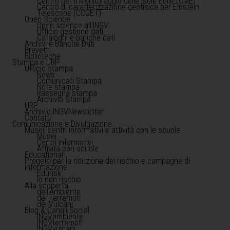
Centro per il Monitoraggio delle Isole Eolie (CME)
Centro di caratterizzazione geofisica per Einstein
Telescope (CCGET)
Open Science
Open science all'INGV
Ufficio gestione dati
Cataloghi e banche dati
Archivi e Banche Dati
Brevetti
Biblioteche
Stampa e URP
Ufficio stampa
News
Comunicati Stampa
Note stampa
Rassegna stampa
Archivio Stampa
URP
Archivio INGVNewsletter
Contatti
Comunicazione e Divulgazione
Musei, centri informativi e attività con le scuole
Musei
Centri informativi
Attività con scuole
Educational
Progetti per la riduzione del rischio e campagne di
informazione
Edurisk
Io non rischio
Alla scoperta
dell'Ambiente
dei Terremoti
dei Vulcani
Blog & Canali Social
INGVambiente
INGVterremoti
INGVvulcani