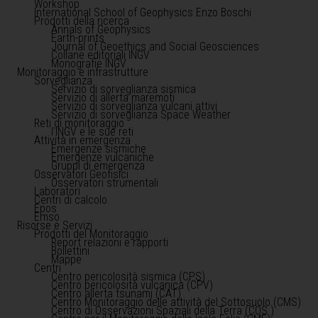
Workshop
International School of Geophysics Enzo Boschi
Prodotti della ricerca
Annals of Geophysics
Earth-prints
Journal of Geoethics and Social Geosciences
Collane editoriali INGV
Monografie INGV
Monitoraggio e infrastrutture
Sorveglianza
Servizio di sorveglianza sismica
Servizio di allerta maremoti
Servizio di sorveglianza vulcani attivi
Servizio di sorveglianza Space Weather
Reti di monitoraggio
l'INGV e le sue reti
Attività in emergenza
Emergenze sismiche
Emergenze vulcaniche
Gruppi di emergenza
Osservatori Geofisici
Osservatori strumentali
Laboratori
Centri di calcolo
Epos
Emso
Risorse e Servizi
Prodotti del Monitoraggio
Report relazioni e rapporti
Bollettini
Mappe
Centri
Centro pericolosità sismica (CPS)
Centro pericolosità vulcanica (CPV)
Centro allerta tsunami (CAT)
Centro Monitoraggio delle attività del Sottosuolo (CMS)
Centro di Osservazioni Spaziali della Terra (COS )