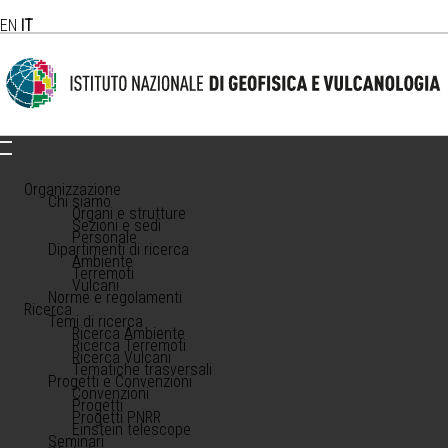
EN
IT
Organizzazione
Chi siamo
Organi e strutture
Sezioni e sedi
Personale
Dipartimenti di ricerca
Ambiente
Terremoti
Vulcani
Norme e regolamenti
Ricerca
Temi di ricerca
Ricerca Ambiente
Ricerca Terremoti
Ricerca Vulcani
Tematiche trasversali
Progetti e Convenzioni
Convenzioni
Progetti
Progetti PNRR
Einstein telescope
Seminari