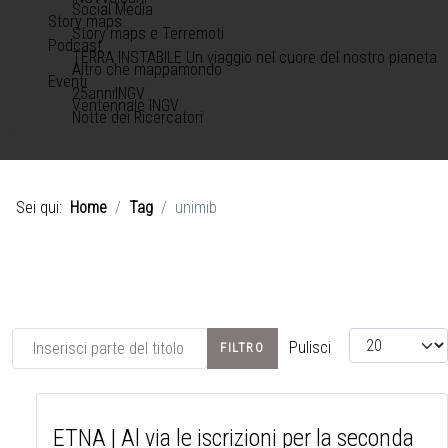
Social Media
Story maps
Story maps e Terremoti
Podcast
TERRA INSTABILE Un viaggio nel cuore del nostro pianeta
Altro che mappamondo
Eventi
25anniINGV
Ventennale INGV
Notte dei Ricercatori
Sei qui:
Home
Tag
unimib
Inserisci parte del titolo
Visualizza #
Pulisci
FILTRO
ETNA | Al via le iscrizioni per la seconda