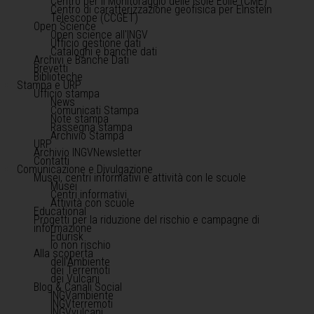
Centro per il Monitoraggio delle Isole Eolie (CME)
Centro di caratterizzazione geofisica per Einstein
Telescope (CCGET)
Open Science
Open science all'INGV
Ufficio gestione dati
Cataloghi e banche dati
Archivi e Banche Dati
Brevetti
Biblioteche
Stampa e URP
Ufficio stampa
News
Comunicati Stampa
Note stampa
Rassegna stampa
Archivio Stampa
URP
Archivio INGVNewsletter
Contatti
Comunicazione e Divulgazione
Musei, centri informativi e attività con le scuole
Musei
Centri informativi
Attività con scuole
Educational
Progetti per la riduzione del rischio e campagne di
informazione
Edurisk
Io non rischio
Alla scoperta
dell'Ambiente
dei Terremoti
dei Vulcani
Blog & Canali Social
INGVambiente
INGVterremoti
INGVvulcani