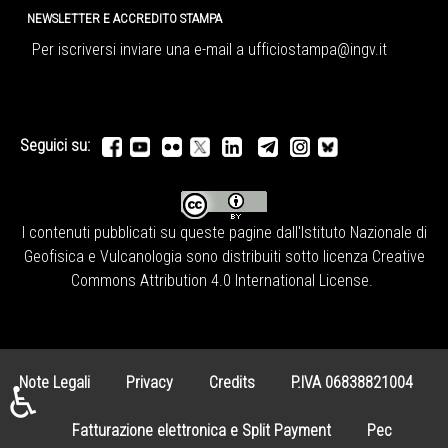
NEWSLETTER E ACCREDITO STAMPA
Per iscriversi inviare una e-mail a
ufficiostampa@ingv.it
Seguici su:
I contenuti pubblicati su queste pagine dall'
Istituto Nazionale di
Geofisica e Vulcanologia
sono distribuiti sotto licenza
Creative
Commons Attribution 4.0 International License
.
Note Legali
Privacy
Credits
P.IVA 06838821004
♿
Fatturazione elettronica e Split Payment
Pec