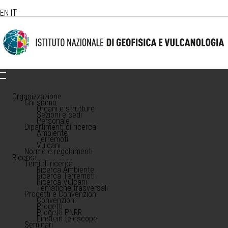
EN
IT
Organizzazione
Chi siamo
Organi e strutture
Sezioni e sedi
Personale
Dipartimenti di ricerca
Ambiente
Terremoti
Vulcani
Norme e regolamenti
Ricerca
Temi di ricerca
Ricerca Ambiente
Ricerca Terremoti
Ricerca Vulcani
Tematiche trasversali
Progetti e Convenzioni
Convenzioni
Progetti
Progetti PNRR
Einstein telescope
Seminari