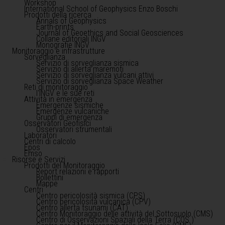
Workshop
International School of Geophysics Enzo Boschi
Prodotti della ricerca
Annals of Geophysics
Earth-prints
Journal of Geoethics and Social Geosciences
Collane editoriali INGV
Monografie INGV
Monitoraggio e infrastrutture
Sorveglianza
Servizio di sorveglianza sismica
Servizio di allerta maremoti
Servizio di sorveglianza vulcani attivi
Servizio di sorveglianza Space Weather
Reti di monitoraggio
l'INGV e le sue reti
Attività in emergenza
Emergenze sismiche
Emergenze vulcaniche
Gruppi di emergenza
Osservatori Geofisici
Osservatori strumentali
Laboratori
Centri di calcolo
Epos
Emso
Risorse e Servizi
Prodotti del Monitoraggio
Report relazioni e rapporti
Bollettini
Mappe
Centri
Centro pericolosità sismica (CPS)
Centro pericolosità vulcanica (CPV)
Centro allerta tsunami (CAT)
Centro Monitoraggio delle attività del Sottosuolo (CMS)
Centro di Osservazioni Spaziali della Terra (COS )