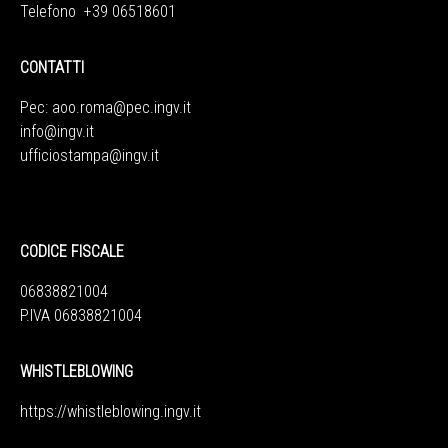
Telefono +39 06518601
CONTATTI
Pec:
aoo.roma@pec.ingv.it
info@ingv.it
ufficiostampa@ingv.it
CODICE FISCALE
06838821004
P.IVA 06838821004
WHISTLEBLOWING
https://whistleblowing.ingv.
it