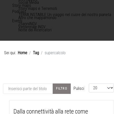
Social Media
Story maps
Story maps e Terremoti
Podcast
TERRA INSTABILE Un viaggio nel cuore del nostro pianeta
Altro che mappamondo
Eventi
25anniINGV
Ventennale INGV
Notte dei Ricercatori
Sei qui:
Home
Tag
supercalcolo
Inserisci parte del titolo
Visualizza #
Pulisci
FILTRO
Dalla connettività alla rete come