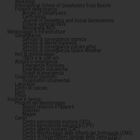
Workshop
International School of Geophysics Enzo Boschi
Prodotti della ricerca
Annals of Geophysics
Earth-prints
Journal of Geoethics and Social Geosciences
Collane editoriali INGV
Monografie INGV
Monitoraggio e infrastrutture
Sorveglianza
Servizio di sorveglianza sismica
Servizio di allerta maremoti
Servizio di sorveglianza vulcani attivi
Servizio di sorveglianza Space Weather
Reti di monitoraggio
l'INGV e le sue reti
Attività in emergenza
Emergenze sismiche
Emergenze vulcaniche
Gruppi di emergenza
Osservatori Geofisici
Osservatori strumentali
Laboratori
Centri di calcolo
Epos
Emso
Risorse e Servizi
Prodotti del Monitoraggio
Report relazioni e rapporti
Bollettini
Mappe
Centri
Centro pericolosità sismica (CPS)
Centro pericolosità vulcanica (CPV)
Centro allerta tsunami (CAT)
Centro Monitoraggio delle attività del Sottosuolo (CMS)
Centro di Osservazioni Spaziali della Terra (COS )