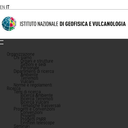
EN
IT
Organizzazione
Chi siamo
Organi e strutture
Sezioni e sedi
Personale
Dipartimenti di ricerca
Ambiente
Terremoti
Vulcani
Norme e regolamenti
Ricerca
Temi di ricerca
Ricerca Ambiente
Ricerca Terremoti
Ricerca Vulcani
Tematiche trasversali
Progetti e Convenzioni
Convenzioni
Progetti
Progetti PNRR
Einstein telescope
Seminari