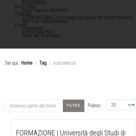
Social Media
Story maps
Story maps e Terremoti
Podcast
TERRA INSTABILE Un viaggio nel cuore del nostro pianeta
Altro che mappamondo
Eventi
25anniINGV
Ventennale INGV
Notte dei Ricercatori
Sei qui:
Home
Tag
subsidenza
Inserisci parte del titolo
Visualizza #
Pulisci
FILTRO
FORMAZIONE | Università degli Studi di