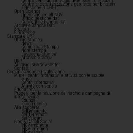
Centro per il Monitoraggio delle Isole Eolie (CME)
Centro di caratterizzazione geofisica per Einstein
Telescope (CCGET)
Open Science
Open science all'INGV
Ufficio gestione dati
Cataloghi e banche dati
Archivi e Banche Dati
Brevetti
Biblioteche
Stampa e URP
Ufficio stampa
News
Comunicati Stampa
Note stampa
Rassegna stampa
Archivio Stampa
URP
Archivio INGVNewsletter
Contatti
Comunicazione e Divulgazione
Musei, centri informativi e attività con le scuole
Musei
Centri informativi
Attività con scuole
Educational
Progetti per la riduzione del rischio e campagne di
informazione
Edurisk
Io non rischio
Alla scoperta
dell'Ambiente
dei Terremoti
dei Vulcani
Blog & Canali Social
INGVambiente
INGVterremoti
INGVvulcani